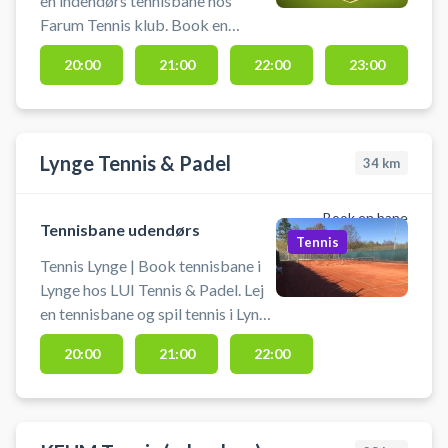
en indendørs tennisbane hos
Farum Tennis klub. Book en
indendørs tennisbane og spil
20:00
21:00
22:00
23:00
tennis i Farum i en indendørs
tennishal. Medbring selv ketcher
og bolde. Der er gratis parkering
og mulighed for omklædning og
Lynge Tennis & Padel
34
km
bad.
Book en bane
Tennisbane udendørs
Tennis
Tennis Lynge | Book tennisbane i
Lynge hos LUI Tennis & Padel. Lej
en tennisbane og spil tennis i Lynge
på en udendørs grusbane i
20:00
21:00
22:00
tennisklubben beliggende ved
Lynge Idrætsanlæg. Der findes
gratis parkering ved Lyngehallen.