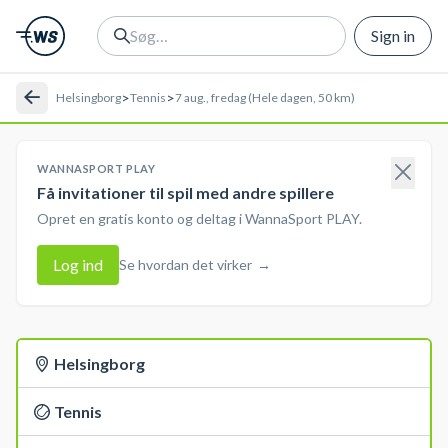
Sign in
>
>
Helsingborg
Tennis
7 aug., fredag (Hele dagen, 50 km)
WANNASPORT PLAY
Få invitationer til spil med andre spillere
Opret en gratis konto og deltag i WannaSport PLAY.
Log ind
Se hvordan det virker
→
Helsingborg
Tennis