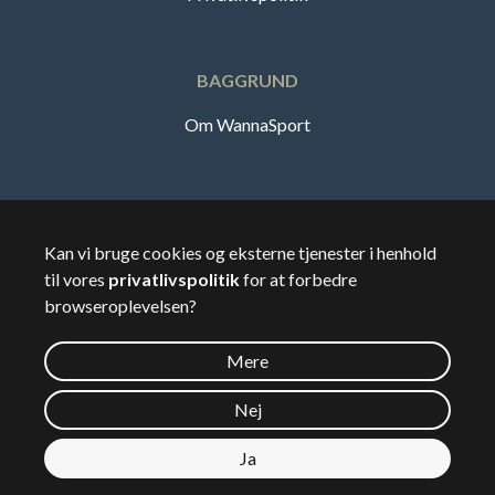
BAGGRUND
Om WannaSport
Dansk
Kan vi bruge cookies og eksterne tjenester i henhold
til vores
privatlivspolitik
for at forbedre
🇩🇰
Danmark
browseroplevelsen?
Mere
©
2026
Wannasport.dk
Nej
Ja
Privatdata
Se kort