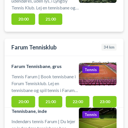
udendøres, uden lys, i Lyngby
Tennis Klub. Lej en tennisbane og
spil tennis ved Lyngby Idrætsby på
20:00
21:00
udendørs grusbaner beliggende
ved tennisklubben. Medbring selv
ketcher og bolde. Banen kan
afbestilles indtil 2 timer før
Farum Tennisklub
34
km
reservationens starttidspunkt.
Book en bane
Farum Tennisbane, grus
Tennis
Tennis Farum | Book tennisbane i
Forum Tennisklub. Lej en
tennisbane og spil tennis i Farum
på en grusbane i byens tennisklub.
20:00
21:00
22:00
23:00
Gratis parkering ved
tennisbanerne i Farum.
Tennisbane, inde
Tennis
Indendørs tennis Farum | Du lejer