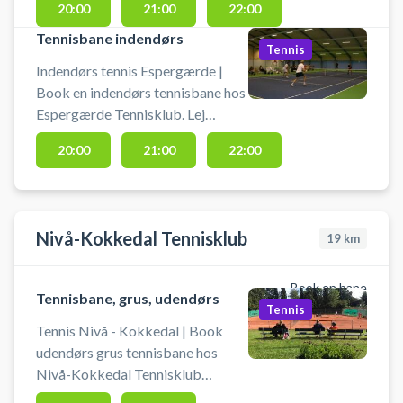
20:00
21:00
22:00
Medbring selv ketcher og bolde.
Der er mulighed for omklædning
Tennisbane indendørs
Tennis
bag klubhuset. Der ikke lys på
Indendørs tennis Espergærde |
banerne. Der kan parkeres gratis
Book en indendørs tennisbane hos
foran Espergærde tennisanlæg.
Espergærde Tennisklub. Lej
tennisbane og spil tennis
20:00
21:00
22:00
indendørs ved Espergærde i
Nordsjælland. Medbring selv
ketcher og bolde. Der er mulighed
for omklædning bag klubhuset.
Nivå-Kokkedal Tennisklub
19
km
Der kan parkeres gratis foran
anlægget.
Book en bane
Tennisbane, grus, udendørs
Tennis
Tennis Nivå - Kokkedal | Book
udendørs grus tennisbane hos
Nivå-Kokkedal Tennisklub
beliggende midt mellem Kokkedal