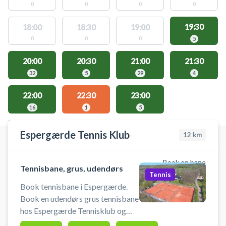
0
0
0
0
19:30
18:00
18:30
19:00
0
0
0
5
20:00
20:30
21:00
21:30
32
5
29
4
22:00
22:30
23:00
16
1
5
STEDER MED LEDIGE AKTIVITETER
Espergærde Tennis Klub
12
km
Book en bane
Tennisbane, grus, udendørs
Tennis
Book tennisbane i Espergærde.
Book en udendørs grus tennisbane
hos Espergærde Tennisklub og
spil tennis i Nordsjælland.