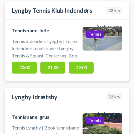
afbestilles indtil 2 timer før
Lyngby Tennis Klub Indendørs
32
km
reservationens starttidspunkt.
Book en bane
Tennisbane, inde
Tennis
Tennis indendørs Lyngby | Lej en
indendørs tennisbane i Lyngby
Tennis & Squash Center her. Book
tennisbane og spil tennis i Lundby
20:00
21:00
22:00
på indendørs tennisbaner i
tennishallen ved tennisklubben i
Lyngby. Banen må kun benyttes
med rene indendørs tennissko.
Lyngby Idrætsby
32
km
Medbring selv ketcher og bolde.
Book en bane
Tennisbane, grus
Tennis
Tennis Lyngby | Book tennisbane