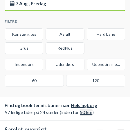
7 Aug., Fredag
FILTRE
Kunstig græs
Asfalt
Hard bane
Grus
RedPlus
Indendørs
Udendørs
Udendørs med over
60
120
Find og book tennis baner nær
Helsingborg
97 ledige tider på 24 steder (inden for
50
km
)
Samlet oversigt