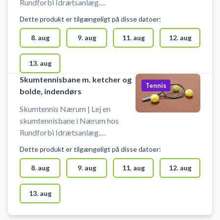
#Tennis-Trørød #Tennis-Vedbæk
Rundforbi Idrætsanlæg.
Skumtennisbanen er indendørs, og
Dette produkt er tilgængeligt på disse datoer:
der spilles på baner, hvor der også
spilles badminton og pickleball.
8. aug
9. aug
11. aug
12. aug
Book nemt din skumtennisbane og
spil skumtennis i Nærum. Booking
13. aug
af skumtennis banen er uden bat
Skumtennisbane m. ketcher og
og bolde. Gratis parkering ved
Tennis
bolde, indendørs
skumtennisbanerne i Nærum på
Egebækvej 118, 2850 Nærum -
Skumtennis Nærum | Lej en
nær Skodsborg, Søllerød, Trørød
skumtennisbane i Nærum hos
og Gammel Holte.
Rundforbi Idrætsanlæg.
Skumtennisbanen er indendørs, og
Dette produkt er tilgængeligt på disse datoer:
der spilles på baner, hvor der også
spilles badminton og pickleball.
8. aug
9. aug
11. aug
12. aug
Book nemt din skumtennisbane og
spil skumtennis i Nærum. Booking
13. aug
af skumtennis banen er inklusiv
ketchere og bolde. Gratis