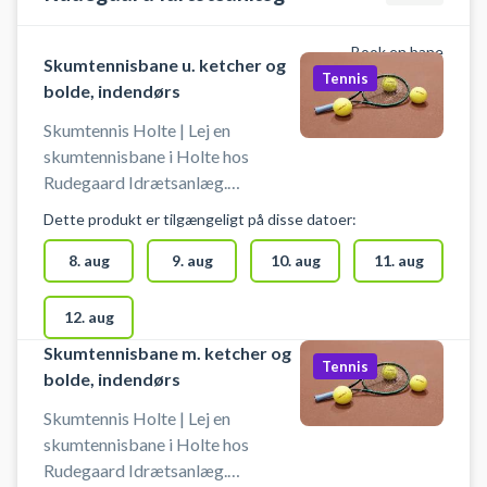
parkering ved skumtennisbanerne
ved Birkerød Idrætscenter.
Book en bane
Skumtennisbane u. ketcher og
Tennis
bolde, indendørs
Skumtennis Holte | Lej en
skumtennisbane i Holte hos
Rudegaard Idrætsanlæg.
Skumtennisbanen er indendørs, og
Dette produkt er tilgængeligt på disse datoer:
der spilles på baner, hvor der også
spilles badminton og pickleball.
8. aug
9. aug
10. aug
11. aug
Book nemt din skumtennisbane og
spil skumtennis i Holtehallerne i
12. aug
Rudersdal. Du lejer banen uden
Skumtennisbane m. ketcher og
bolde og ketchere. Der er
Tennis
bolde, indendørs
mulighed for omklædning og bad i
Holtehallerne. Gratis parkering
Skumtennis Holte | Lej en
ved hallerne i Holte - nem adgang
skumtennisbane i Holte hos
til skumtennisbaner i
Rudegaard Idrætsanlæg.