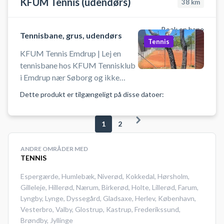
KFUM Tennis (udendørs)
38
km
Book en bane
Tennisbane, grus, udendørs
Tennis
KFUM Tennis Emdrup | Lej en
tennisbane hos KFUM Tennisklub
i Emdrup nær Søborg og ikke
langt fra Hellerup. Book
Dette produkt er tilgængeligt på disse datoer:
tennisbanen og spil tennis på
udendørs baner tæt ved
1
2
København. Husk selv at
medbringe ketcher og bolde.
ANDRE OMRÅDER MED
TENNIS
Espergærde
,
Humlebæk
,
Niverød
,
Kokkedal
,
Hørsholm
,
Gilleleje
,
Hillerød
,
Nærum
,
Birkerød
,
Holte
,
Lillerød
,
Farum
,
Lyngby
,
Lynge
,
Dyssegård
,
Gladsaxe
,
Herlev
,
København
,
Vesterbro
,
Valby
,
Glostrup
,
Kastrup
,
Frederikssund
,
Brøndby
,
Jyllinge