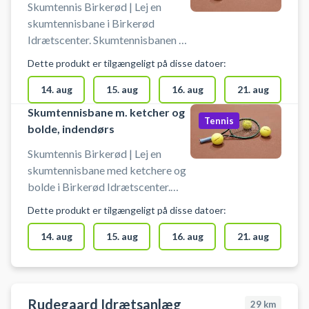
Padel Klub.
Skumtennis Birkerød | Lej en
skumtennisbane i Birkerød
Idrætscenter. Skumtennisbanen er
indendørs, og der spilles på baner,
Dette produkt er tilgængeligt på disse datoer:
hvor der også spilles badminton
og pickleball. Book nemt din
14. aug
15. aug
16. aug
21. aug
skumtennisbane og spil
Skumtennisbane m. ketcher og
Tennis
skumtennis i Birkerød. Booking af
bolde, indendørs
skumtennis banen er uden bat og
Skumtennis Birkerød | Lej en
bolde. Gratis parkering ved
skumtennisbane med ketchere og
skumtennisbanerne ved Birkerød
bolde i Birkerød Idrætscenter.
Idrætscenter.
Skumtennisbanen er indendørs, og
Dette produkt er tilgængeligt på disse datoer:
der spilles på baner, hvor der også
spilles badminton og pickleball.
14. aug
15. aug
16. aug
21. aug
Book nemt din skumtennisbane og
spil skumtennis i Birkerød.
Booking af skumtennis banen er
inklusiv ketchere og bolde. Gratis
Rudegaard Idrætsanlæg
29
km