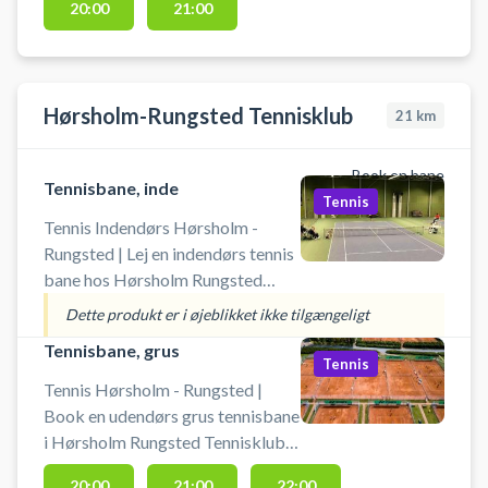
20:00
21:00
og Nivå i Nordsjælland. Lej en
tennisbane og spil tennis i
Nordsjælland på flotte udendørs
grusbaner ved tennisklubben i
Hørsholm-Rungsted Tennisklub
21
km
Kokkedal. Nivå-Kokkedal
Tennisklub byder på 7 udendørs
grus tennisbaner på et flot og
Book en bane
Tennisbane, inde
velholdt tennisanlæg, hvor der
Tennis
også findes 3 udendørs hardcourt
Tennis Indendørs Hørsholm -
pickleballbaner.
Rungsted | Lej en indendørs tennis
bane hos Hørsholm Rungsted
Tennisklub. Book en tennisbane
Dette produkt er i øjeblikket ikke tilgængeligt
og spil tennis indendørs i
Tennisbane, grus
Nordsjælland ved Hørsholm og
Tennis
Rungsted på tennisklubbens
Tennis Hørsholm - Rungsted |
indendørs tennisbaner.
Book en udendørs grus tennisbane
i Hørsholm Rungsted Tennisklub.
Book tennisbane og spil tennis ved
20:00
21:00
22:00