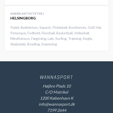
ANDRE AKTIVITETER I
HELSINGBORG
Padel
,
Badminton
,
Squash
,
Pickleball
,
Bordtennis
,
Golf
,
Hal
,
Petanque
,
Fodbold
,
Floorball
,
Basketball
,
Volleyball
,
Mindfulness
,
Fægtning
,
Løb
,
Surfing
,
Træning
,
Kegle
,
Skøjteløb
,
Bowling
,
Svømning
Højbro Plads 10
C/O Matrikel
1200 København K
info@wannasport.dk
7199 2644