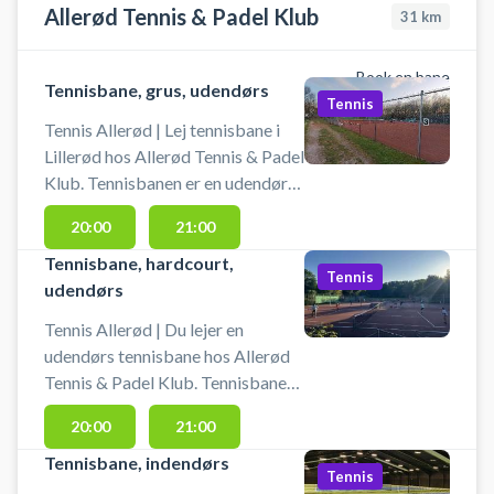
Allerød Tennis & Padel Klub
31
km
Book en bane
Tennisbane, grus, udendørs
Tennis
Tennis Allerød | Lej tennisbane i
Lillerød hos Allerød Tennis & Padel
Klub. Tennisbanen er en udendørs
grusbane. Book tennisbane på
20:00
21:00
grus og spil tennis i Allerød på en
af 7 grusbaner. Udover 7
Tennisbane, hardcourt,
Tennis
grusbaner er der udendørs 2
udendørs
hardcourt-baner, 4 pickleball
Tennis Allerød | Du lejer en
baner, 2 padelbaner og en
udendørs tennisbane hos Allerød
indendørs tennishal med 3
Tennis & Padel Klub. Tennisbanen
tennisbaner. Medbring selv udstyr
er udendørs og der spilles på et
- ketcher og bolde. Gratis
20:00
21:00
hardcourt / asfaltunderlag, som
parkering ved tennisbanerne i
gør det muligt at spille hele året.
Tennisbane, indendørs
Lillerød på Rørmosevænget 10,
Tennis
Book tennisbane og spil tennis i