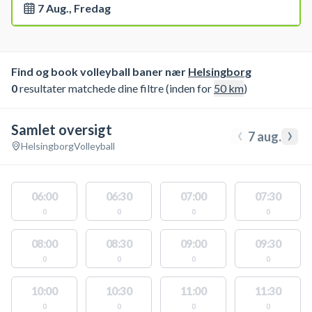
7 Aug., Fredag
Find og book volleyball baner nær
Helsingborg
0
resultater matchede dine filtre (inden for
50
km
)
Samlet oversigt
‹
›
7 aug.
Helsingborg
Volleyball
06:00
06:30
07:00
07:30
0
0
0
0
08:00
08:30
09:00
09:30
0
0
0
0
10:00
10:30
11:00
11:30
0
0
0
0