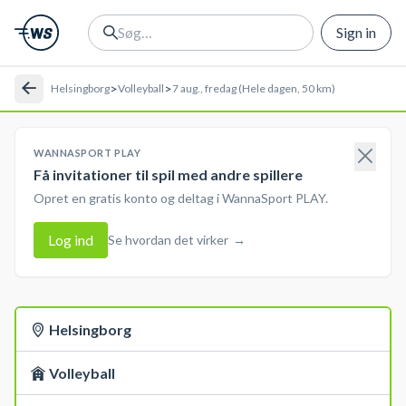
Sign in
>
>
Helsingborg
Volleyball
7 aug., fredag (Hele dagen, 50 km)
WANNASPORT PLAY
Få invitationer til spil med andre spillere
Opret en gratis konto og deltag i WannaSport PLAY.
Log ind
Se hvordan det virker
→
Helsingborg
Volleyball