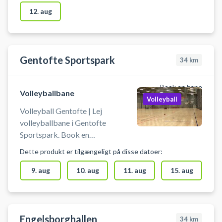
12. aug
Gentofte Sportspark
34
km
Book en bane
Volleyballbane
Volleyball
Volleyball Gentofte | Lej
volleyballbane i Gentofte
Sportspark. Book en
volleyballbane og spil volleyball i
Dette produkt er tilgængeligt på disse datoer:
Gentofte på en volley
træningsbane som kan benyttes til
9. aug
10. aug
11. aug
15. aug
ekstra træning, talent træning
eller kammeratlig sportslig hygge.
Du booker for min. 2 personer og
max 16 personer pr. bane. Der kan
Engelsborghallen
34
km