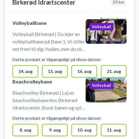
Birkerød Idrætscenter
29
km
Book en bane
Volleyballbane
Volleyball
Volleyball Birkerød | Du lejer en
volleyballbane på Bane 1. Vi stiller
net frem til dig i hallen, men du skal
selv sætte det op. Banen lejes uden
Dette produkt er tilgængeligt på disse datoer:
yderligere udstyr, så husk at
medbringe bolde. Der er mulighed
14. aug
15. aug
16. aug
21. aug
for omklædning og bad.
Beachvolleybane
Volleyball
Beachvolley Birkerød | Lej en
beachvolleybane hos Birkerød
Idrætscenter. Book banen og spil
beachvolley udendørs i Birkerød i
Dette produkt er tilgængeligt på disse datoer:
Nordsjælland. Der er gode
parkeringsmuligheder. Medbring
8. aug
9. aug
10. aug
11. aug
selv bolde.