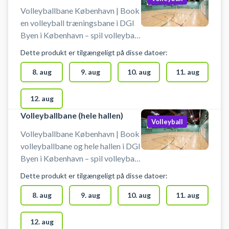
Volleyballbane København | Book
en volleyball træningsbane i DGI
Byen i København – spil volleyball
på en træningsbane midt i byen. 4
Dette produkt er tilgængeligt på disse datoer:
mindre volleyballbaner klar til
booking - centralt i København
8. aug
9. aug
10. aug
11. aug
hos DGI Byen. DGI Byen på
Tietgensgade 65, 1704
12. aug
København V, byder udover leje af
Volleyballbane (hele hallen)
mindre volleyballbaner også på
Volleyball
muligheden for at leje en fuld
Volleyballbane København | Book
volleyball- eller basketballbane i
volleyballbane og hele hallen i DGI
samme lokaler.
Byen i København – spil volleyball
på en stor bane midt i byen. 2 fulde
Dette produkt er tilgængeligt på disse datoer:
volleyballbaner klar til booking -
centralt beliggende hos DGI Byen
8. aug
9. aug
10. aug
11. aug
København. DGI Byen på
Tietgensgade 65, 1704
12. aug