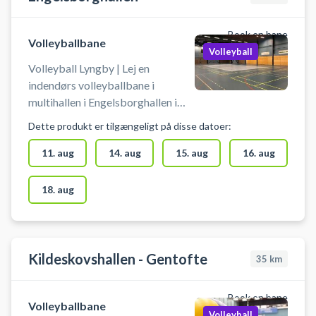
bookes op til 4 baner ved siden af
hinanden.
Book en bane
Volleyballbane
Volleyball
Volleyball Lyngby | Lej en
indendørs volleyballbane i
multihallen i Engelsborghallen i
Lyngby. Der er mulighed for
Dette produkt er tilgængeligt på disse datoer:
omklædning.
11. aug
14. aug
15. aug
16. aug
18. aug
Kildeskovshallen - Gentofte
35
km
Book en bane
Volleyballbane
Volleyball