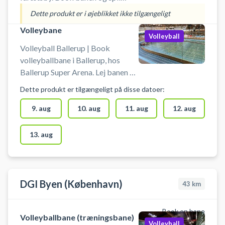
beachvolley udendørs i Ballerup.
Dette produkt er i øjeblikket ikke tilgængeligt
Der er gode parkeringsmuligheder
Volleybane
tæt ved banerne i Ballerup.
Volleyball
Medbring selv bolde.
Volleyball Ballerup | Book
volleyballbane i Ballerup, hos
Ballerup Super Arena. Lej banen og
spil volley indendørs i Ballerup.
Dette produkt er tilgængeligt på disse datoer:
Medbring selv bold ved booking
af volleyballbane i arenaen i
9. aug
10. aug
11. aug
12. aug
Ballerup. Gratis parkeringspladser
foran arenaen i Ballerup.
13. aug
Omklædning & badefaciliteter er
til rådighed ved din booking af
volleyballbane i Ballerup.
DGI Byen (København)
43
km
Book en bane
Volleyballbane (træningsbane)
Volleyball