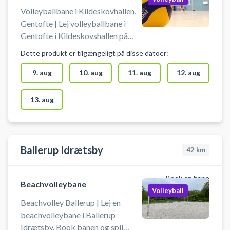
Volleyballbane i Kildeskovhallen,
Gentofte | Lej volleyballbane i
Gentofte i Kildeskovshallen på
Adolphsvej 25, 2820 Gentofte.
Dette produkt er tilgængeligt på disse datoer:
Book volleyballbanen i
Kildeskovshallen og spil volleyball
9. aug
10. aug
11. aug
12. aug
i Gentofte. Du booker en af
Kildeskovshallens volleybaner.
13. aug
Der er volleyballnet og
omklædning til rådighed i
Kildeskovshallen. Medbring selv
volleyball.
Ballerup Idrætsby
42
km
Book en bane
Beachvolleybane
Volleyball
Beachvolley Ballerup | Lej en
beachvolleybane i Ballerup
Idrætsby. Book banen og spil