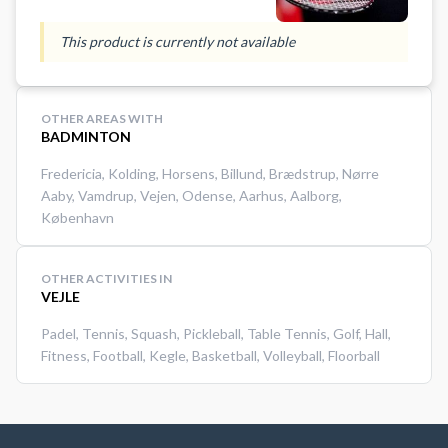
This product is currently not available
OTHER AREAS WITH
BADMINTON
Fredericia
,
Kolding
,
Horsens
,
Billund
,
Brædstrup
,
Nørre
Aaby
,
Vamdrup
,
Vejen
,
Odense
,
Aarhus
,
Aalborg
,
København
OTHER ACTIVITIES IN
VEJLE
Padel
,
Tennis
,
Squash
,
Pickleball
,
Table Tennis
,
Golf
,
Hall
,
Fitness
,
Football
,
Kegle
,
Basketball
,
Volleyball
,
Floorball