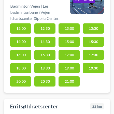
Badminton
Badminton Vejen | Lej
badmintonbane i Vejen
Idrætscenter (SportsCenter
Danmark). Book en
12:00
12:30
13:00
13:30
badmintonbane og spil badminton
i Vejen på en af de mange
14:00
14:30
15:00
15:30
badmintonbaner i Vejen
Idrætscenter. Lej ketcher og køb
bolde i Sportsbooking /
16:00
16:30
17:00
17:30
receptionen, der ligger lige ved
hovedindgangen. Gratis parkering
18:00
18:30
19:00
19:30
findes foran Vejen Idrætscenter,
som findes Petersmindevej 1 6600
20:00
20:30
21:00
Vejen - lige ved SportsCenter
Danmark. #badminton-vejen #lej-
badmintonbane-vejen #spil-
badminton-i-vejen
Erritsø Idrætscenter
22
km