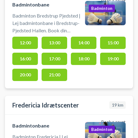
Book a court
Badmintonbane
Badminton
Badminton Bredstrup Pjedsted |
Lej badmintonbane i Bredstrup-
Pjedsted Hallen. Book din
badminton og spil badminton i
12:00
13:00
14:00
15:00
Bredstrup på en af
badmintonbanerne i hallen ved
16:00
17:00
18:00
19:00
byerne Pjedsted og Bredstrup.
Medbring selv ketcher og bolde.
Der er gratis parkering ved hallen.
20:00
21:00
Fredericia Idrætscenter
19
km
Book a court
Badmintonbane
Badminton
Badminton Fredericia | Lej