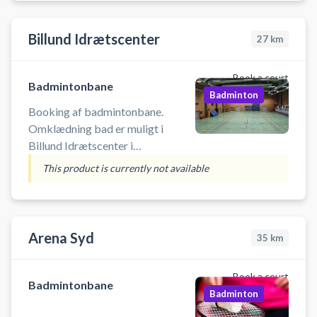
Billund Idrætscenter
27
km
Book a court
Badmintonbane
Badminton
Booking af badmintonbane.
Omklædning bad er muligt i
Billund Idrætscenter i
fodboldafdelingen.
This product is currently not available
Arena Syd
35
km
Book a court
Badmintonbane
Badminton