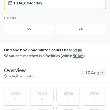
10 Aug, Monday
FILTERS
55
60
Find and book badminton courts near
Vejle
56 variants matched in 6 facilities (within
50
km
)
Overview
‹
›
10 Aug
Vejle
Badminton
06:00
06:30
07:00
07:30
0
0
0
0