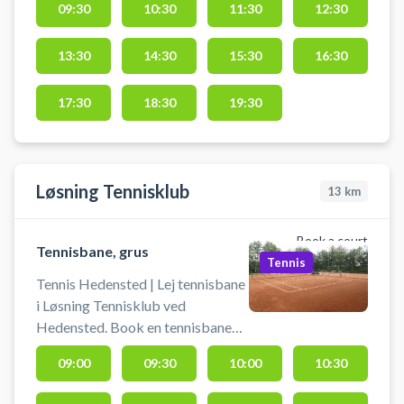
09:30
10:30
11:30
12:30
parkeringsmuligheder ved
tennisbanerne. Medbring selv
13:30
14:30
15:30
16:30
ketcher og bolde.
17:30
18:30
19:30
Løsning Tennisklub
13
km
Book a court
Tennisbane, grus
Tennis
Tennis Hedensted | Lej tennisbane
i Løsning Tennisklub ved
Hedensted. Book en tennisbane
og spil tennis i Løsning på en af de
09:00
09:30
10:00
10:30
to grusbaner beliggende i den lille
tennisklub.