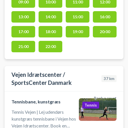
09:00
10:00
11:00
12:00
Juelsminde på en udendørs
kunstgræs tennisbane hos
13:00
14:00
15:00
16:00
tennisklubben afdeling ved Hotel
Juelsminde Strand.
17:00
18:00
19:00
20:00
21:00
22:00
Vejen Idrætscenter /
37
km
SportsCenter Danmark
Book a court
Tennisbane, kunstgræs
Tennis
Tennis Vejen | Lej udendørs
kunstgræs tennisbane i Vejen hos
Vejen Idrætscenter. Book en