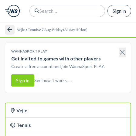
Sign in
>
>
Vejle
Tennis
7 Aug, Friday (All day, 50 km)
WANNASPORT PLAY
Get invited to games with other players
Create a free account and join WannaSport PLAY.
Sign in
See how it works
→
Vejle
Tennis