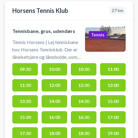
Horsens Tennis Klub
27
km
Book a court
Tennisbane, grus, udendørs
Tennis
Tennis Horsens | Lej tennisbane
hos Horsens Tennisklub. Der er
låneketsjere og lånebolde, som
ligger under klubbens halvtag. Der
09:30
10:00
10:30
11:00
kan parkeres foran klubben på
Kraghsvej.
11:30
12:00
12:30
13:00
13:30
14:00
14:30
15:00
15:30
16:00
16:30
17:00
17:30
18:00
18:30
19:00