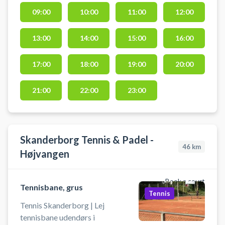
tennisbane og spil tennis
09:00
10:00
11:00
12:00
indendørs i Skanderborg i
tennishallen hos tenniscentret.
13:00
14:00
15:00
16:00
Medbring selv tennisketcher og
bolde, da det ikke er muligt at leje
i centret. Der er mulighed for bad
17:00
18:00
19:00
20:00
og omklædning i hallen.
21:00
22:00
23:00
Skanderborg Tennis & Padel -
46
km
Højvangen
Book a court
Tennisbane, grus
Tennis
Tennis Skanderborg | Lej
tennisbane udendørs i