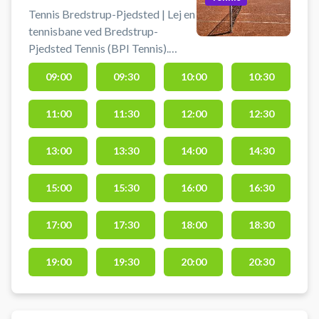
Tennis Bredstrup-Pjedsted | Lej en
tennisbane ved Bredstrup-
Pjedsted Tennis (BPI Tennis).
Tennisbanerne findes ved
09:00
09:30
10:00
10:30
Bredstrup-Pjedsted Hallen
beliggende mellem Bredstrup og
11:00
11:30
12:00
12:30
Pjedsted ikke langt fra Fredericia.
Book en tennisbane og spil tennis
ved Fredericia på grusbanerne ved
13:00
13:30
14:00
14:30
BPI Tennis. Der er gratis
parkeringsmuligheder ved
15:00
15:30
16:00
16:30
tennisanlægget på
parkeringspladsen mellem hallen
17:00
17:30
18:00
18:30
og skolen.
19:00
19:30
20:00
20:30