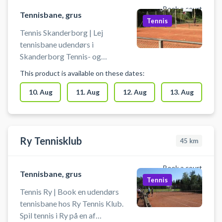
Book a court
Vejen.
Tennisbane, grus
Tennis
Tennis Skanderborg | Lej
tennisbane udendørs i
Skanderborg Tennis- og
Padelklub - Dyrehaven. Book en
This product is available on these dates:
tennisbane og spil tennis i
Skanderborg på grusbanerne i
10. Aug
11. Aug
12. Aug
13. Aug
tennisklubbens afdeling ved
Dyrehaven. Mulighed for gratis
parkering ved grusbanerne ved
Dyrehaven.
Ry Tennisklub
45
km
Book a court
Tennisbane, grus
Tennis
Tennis Ry | Book en udendørs
tennisbane hos Ry Tennis Klub.
Spil tennis i Ry på en af