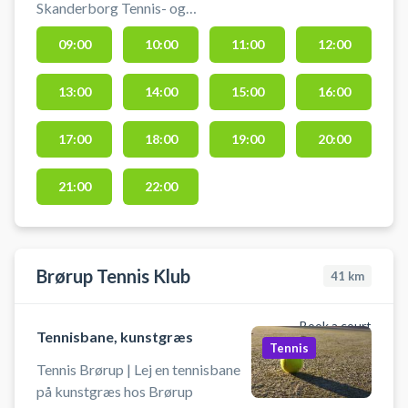
Skanderborg Tennis- og
Padelklub - Højvangen. Book en
09:00
10:00
11:00
12:00
tennisbane og spil tennis i
Skanderborg på grusbanerne i
13:00
14:00
15:00
16:00
tennisklubbens afdeling ved
Højvangen. Mulighed for bad og
omklædning i Tennishallen, der
17:00
18:00
19:00
20:00
ligger ved grusbanerne i
Højvangen.
21:00
22:00
Brørup Tennis Klub
41
km
Book a court
Tennisbane, kunstgræs
Tennis
Tennis Brørup | Lej en tennisbane
på kunstgræs hos Brørup