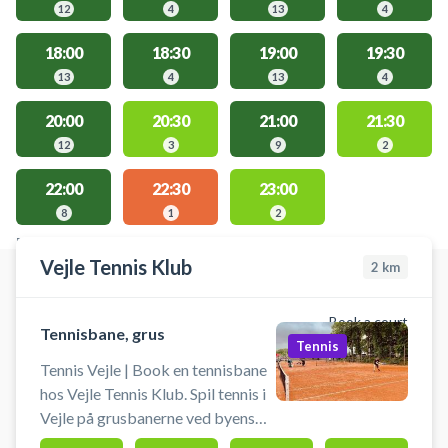
12
4
13
4
18:00
18:30
19:00
19:30
13
4
13
4
20:00
20:30
21:00
21:30
12
3
9
2
22:00
22:30
23:00
8
1
2
FACILITIES WITH AVAILABLE ACTIVITIES
Vejle Tennis Klub
2
km
Book a court
Tennisbane, grus
Tennis
Tennis Vejle | Book en tennisbane
hos Vejle Tennis Klub. Spil tennis i
Vejle på grusbanerne ved byens
tennisklub. Gode