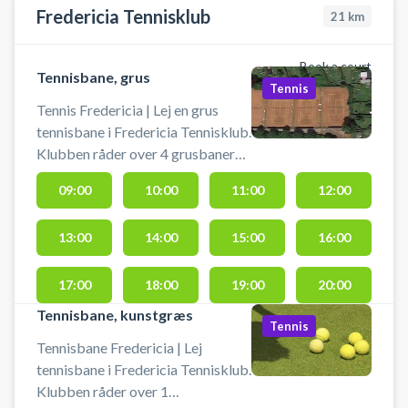
Fredericia Tennisklub
21
km
Book a court
Tennisbane, grus
Tennis
Tennis Fredericia | Lej en grus
tennisbane i Fredericia Tennisklub.
Klubben råder over 4 grusbaner
(bane 1-4) samt 1 kunsstofbane
09:00
10:00
11:00
12:00
(bane 5). Book tennisbane og spil
tennis i Fredericia på udendørs
13:00
14:00
15:00
16:00
tennisbaner med fin beliggenhed i
Fredericia.
17:00
18:00
19:00
20:00
Tennisbane, kunstgræs
Tennis
Tennisbane Fredericia | Lej
tennisbane i Fredericia Tennisklub.
Klubben råder over 1