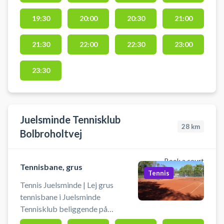
19:30
20:00
20:30
21:00
21:30
22:00
22:30
23:00
23:30
Juelsminde Tennisklub
28
km
Bolbroholtvej
Book a court
Tennisbane, grus
Tennis
Tennis Juelsminde | Lej grus
tennisbane i Juelsminde
Tennisklub beliggende på
Bolbroholtvej 11, 7130