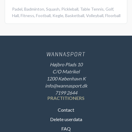
Padel
,
Badminton
,
Squash
,
Pickleball
,
Table Tennis
,
Golf
,
Hall
,
Fitness
,
Football
,
Kegle
,
Basketball
,
Volleyball
,
Floorball
Højbro Plads 10
C/O Matrikel
1200 København K
info@wannasport.dk
7199 2644
PRACTITIONERS
Contact
Delete userdata
FAQ