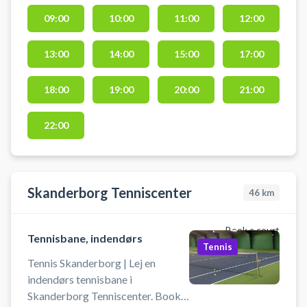
tennisklubbens grusbaner.
09:00
10:00
11:00
12:00
Tennisbaner i Ry er beliggende på
Thorsvej 32B, 8680 Ry - ved Ry
13:00
14:00
15:00
17:00
Tennis.
18:00
19:00
20:00
21:00
22:00
Skanderborg Tenniscenter
46
km
Book a court
Tennisbane, indendørs
Tennis
Tennis Skanderborg | Lej en
indendørs tennisbane i
Skanderborg Tenniscenter. Book