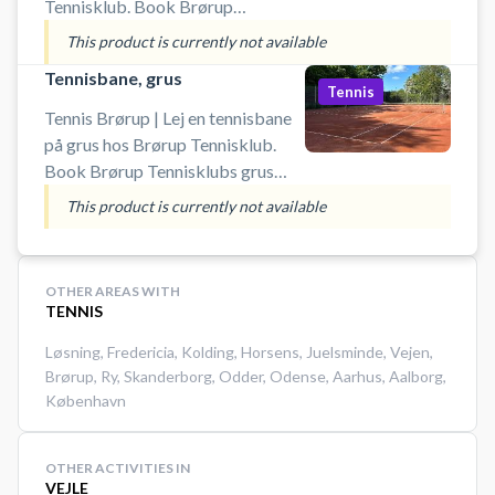
Tennisklub. Book Brørup
Tennisklubs kunstgræs
This product is currently not available
tennisbaner og spil tennis ved
Tennisbane, grus
Vejen på udendørsbaner ved
Tennis
tennisklubbens i Brørup.
Tennis Brørup | Lej en tennisbane
Medbring selv ketcher og bolde.
på grus hos Brørup Tennisklub.
Book Brørup Tennisklubs grus
tennisbaner og spil tennis ved
This product is currently not available
Vejen på en af udendørsbanerne
ved tennisklubbens i Brørup.
Medbring selv ketcher og bolde.
OTHER AREAS WITH
TENNIS
Løsning
,
Fredericia
,
Kolding
,
Horsens
,
Juelsminde
,
Vejen
,
Brørup
,
Ry
,
Skanderborg
,
Odder
,
Odense
,
Aarhus
,
Aalborg
,
København
OTHER ACTIVITIES IN
VEJLE