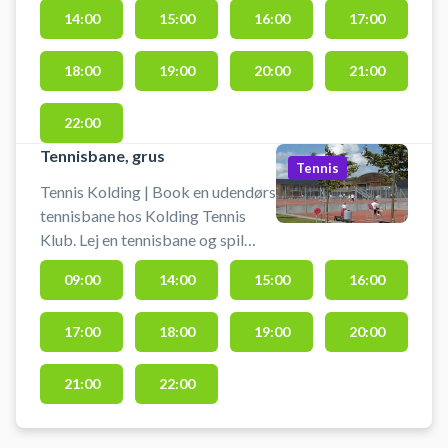
14:00
15:00
16:00
17:00
18:00
19:00
20:00
21:00
22:00
Tennisbane, grus
Tennis
Tennis Kolding | Book en udendørs
tennisbane hos Kolding Tennis
Klub. Lej en tennisbane og spil
tennis i Kolding på en af
09:00
14:00
15:00
16:00
tennisklubbens grusbaner.
17:00
18:00
19:00
20:00
21:00
22:00