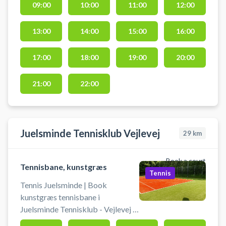
09:00
10:00
11:00
12:00
Juelsminde. Book tennisbane og
spil tennis i Juelsminde.
13:00
14:00
15:00
16:00
17:00
18:00
19:00
20:00
21:00
22:00
Juelsminde Tennisklub Vejlevej
29
km
Book a court
Tennisbane, kunstgræs
Tennis
Tennis Juelsminde | Book
kunstgræs tennisbane i
Juelsminde Tennisklub - Vejlevej 3.
Lej en tennisbane og spil tennis i