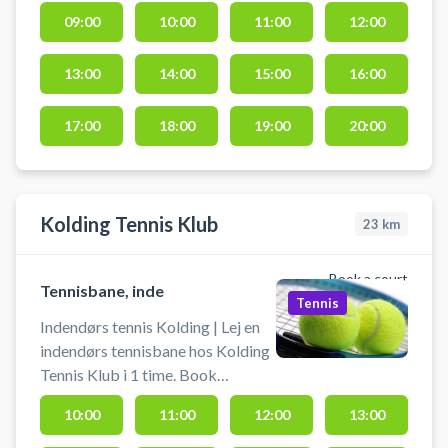
kunsstofbane (bane 5) og 4
09:00
10:00
11:00
12:00
grusbaner (bane 1-4). Lej
tennisbane og spil udendørs tennis
13:00
14:00
15:00
16:00
i Fredericia på tennisbanerne ved
tennisklubben i Fredericia.
17:00
18:00
19:00
20:00
Kolding Tennis Klub
23
km
Book a court
Tennisbane, inde
Tennis
Indendørs tennis Kolding | Lej en
indendørs tennisbane hos Kolding
Tennis Klub i 1 time. Book
tennisbane og spil tennis
10:00
11:00
12:00
13:00
indendørs i Kolding. Medbring
selv bolde og ketchere.