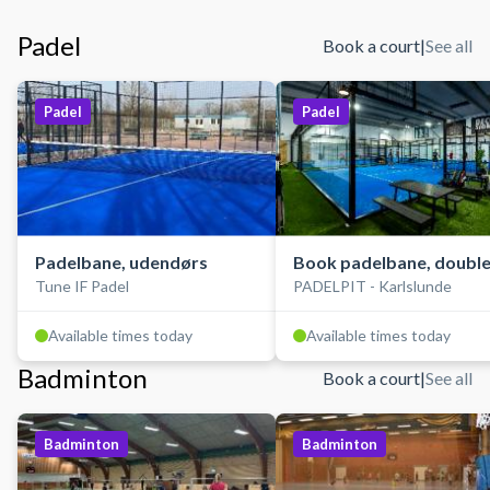
Padel
Book a court
|
See all
Padel
Padel
Padelbane, udendørs
Book padelbane, double
Tune IF Padel
PADELPIT - Karlslunde
indendørs
Available times today
Available times today
Badminton
Book a court
|
See all
Badminton
Badminton