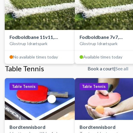
Fodboldbane 11v11,
Fodboldbane 7v7,
Glostrup Idrætspark
Glostrup Idrætspark
kunstgræs, ude
kunstgræs, ude
No available times today
Available times today
Table Tennis
Book a court
|
See all
Table Tennis
Table Tennis
Bordtennisbord
Bordtennisbord