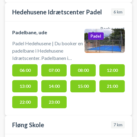
Charlotteskolen. Der er net til
rådighed og mulighed for
Hedehusene Idrætscenter Padel
6
km
omklædning med bad.
Book a court
Padelbane, ude
Padel
Padel Hedehusene | Du booker en
padelbane i Hedehusene
Idrætscenter. Padelbanen i
Hedenhusene er en udendørs
06:00
07:00
08:00
12:00
double padelbane for op til 4
padelspillere. Der er mulighed for
13:00
14:00
15:00
21:00
at låne bat og bolde. Der er lys på
banen. Kontakt til lys sidder på
gavlen af huset ved padelbanen.
22:00
23:00
Fløng Skole
7
km