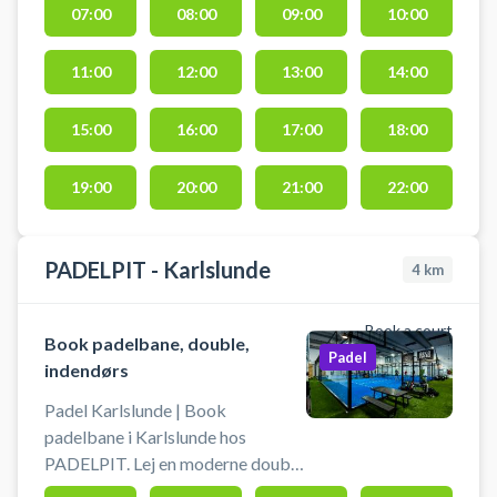
07:00
08:00
09:00
10:00
Du skal slev medbringe eget
udstyr så som bat og bolde.
11:00
12:00
13:00
14:00
15:00
16:00
17:00
18:00
19:00
20:00
21:00
22:00
PADELPIT - Karlslunde
4
km
Book a court
Book padelbane, double,
Padel
indendørs
Padel Karlslunde | Book
padelbane i Karlslunde hos
PADELPIT. Lej en moderne double
padelbane hos PADELPIT