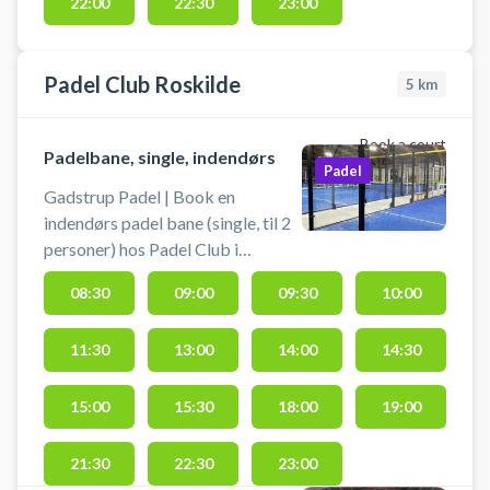
22:00
22:30
23:00
Padel Club Roskilde
5
km
Book a court
Padelbane, single, indendørs
Padel
Gadstrup Padel | Book en
indendørs padel bane (single, til 2
personer) hos Padel Club i
Roskilde. Lej padelbanen og spil
08:30
09:00
09:30
10:00
padel indendørs på en singlebane
hos Padel Club i Gadstrup.
11:30
13:00
14:00
14:30
Lånebats er altid inkluderet i
banelejen, men vi garanterer ikke
lånebats tilstand, grundet
15:00
15:30
18:00
19:00
misvelligeholdelse fra spillende
gæster. Bolde kan købes i
21:30
22:30
23:00
centeret. Der er omklædningsrum