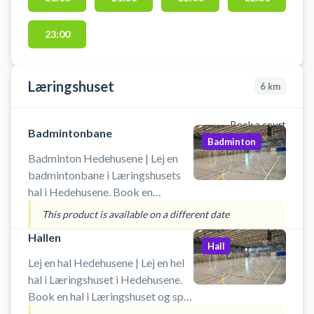
23:00
Læringshuset
6
km
Book a court
Badmintonbane
Badminton
Badminton Hedehusene | Lej en
badmintonbane i Læringshusets
hal i Hedehusene. Book en
badmintonbane og spil badminton
This product is available on a different date
i Hedehusene. Adgang til skolen
Hallen
skal foregå via
Hall
parkeringskælderen. Indgang sker
Lej en hal Hedehusene | Lej en hel
via døren bagerst i
hal i Læringshuset i Hedehusene.
parkeringskælderen. Du skal selv
Book en hal i Læringshuset og spil
medbringe udstyr som ketsjere og
indendørs fodbold i Hedehusene.