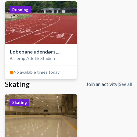
Running
Løbebane udendørs,
Ballerup Atletik Stadion
Atletik Stadion
No available times today
Skating
Join an activity
|
See all
Skating