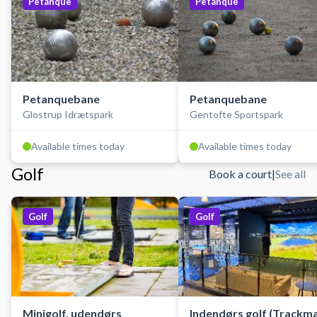
Petanque
Petanque
Petanquebane
Petanquebane
Glostrup Idrætspark
Gentofte Sportspark
Available times today
Available times today
Golf
Book a court
|
See all
Golf
Golf
Minigolf, udendørs
Indendørs golf (Trackm