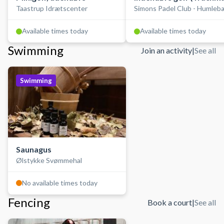
Taastrup Idrætscenter
Simons Padel Club - Humleb
golfsimulator)
Available times today
Available times today
Swimming
Join an activity
|
See all
Swimming
Saunagus
Ølstykke Svømmehal
No available times today
Fencing
Book a court
|
See all