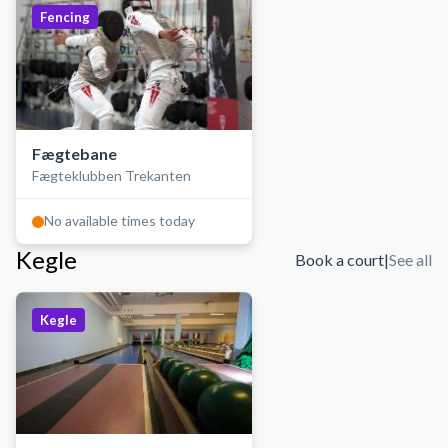
Fencing
Fægtebane
Fægteklubben Trekanten
No available times today
Kegle
Book a court
|
See all
Kegle