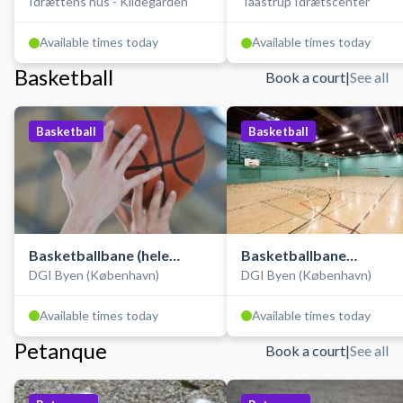
Idrættens hus - Kildegården
Taastrup Idrætscenter
Available times today
Available times today
Basketball
Book a court
|
See all
Basketball
Basketball
Basketballbane (hele
Basketballbane
DGI Byen (København)
DGI Byen (København)
hallen)
(træningsbane)
Available times today
Available times today
Petanque
Book a court
|
See all