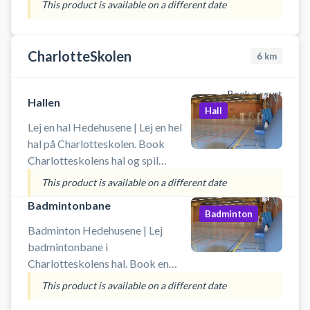
This product is available on a different date
bolde.
Booking af hallen kan bruges til
blandt andet indendørs fodbold,
håndbold, basket og badminton.
CharlotteSkolen
6
km
Der er net og mål til rådighed. Der
er mulighed for gratis parkering
Book a court
ved booking af hallen i
Hallen
Hall
Læringshuset i Hedehusene.
Lej en hal Hedehusene | Lej en hel
hal på Charlotteskolen. Book
Charlotteskolens hal og spil
indendørs fodbold i Hedehusene.
This product is available on a different date
Booking af hallen kan bruges til
Badmintonbane
blandt andet indendørs fodbold,
Badminton
håndbold, basketball og
Badminton Hedehusene | Lej
badminton. Der er net, mål og
badmintonbane i
kurve til rådighed. Der er mulighed
Charlotteskolens hal. Book en
for omklædning og bad.
badmintonbane og spil badminton
This product is available on a different date
i Hedehusene i hallen på