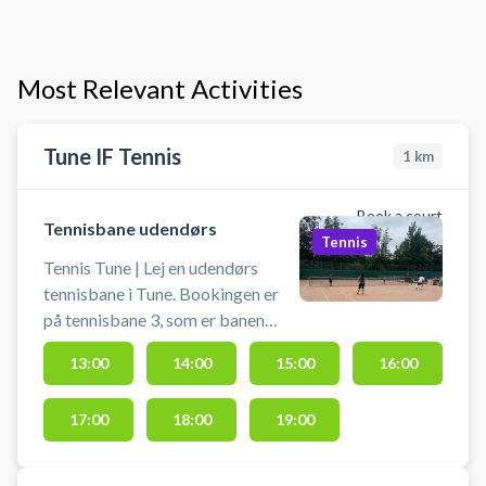
Most Relevant Activities
Tune IF Tennis
1
km
Book a court
Tennisbane udendørs
Tennis
Tennis Tune | Lej en udendørs
tennisbane i Tune. Bookingen er
på tennisbane 3, som er banen
tættest på padelbanerne.
13:00
14:00
15:00
16:00
Underlaget er kunstgræs på
tennisbanen. Book din tennisbane
17:00
18:00
19:00
og spil tennis i Tune på en
udendørs kunstgræs tennisbane.
Booking af tennisbane i Tune er