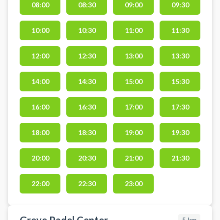
08:00
08:30
09:00
09:30
Karlslunde og spil padel tennis i
Karlslunde Padelcenter indendørs
10:00
10:30
11:00
11:30
kvalitets padelbaner. Book en
padel bane med optimal indendørs
belysning og adgang til
12:00
12:30
13:00
13:30
omklædning og badefaciliteter.
PADELPIT tilbyder leje af bat og
14:00
14:30
15:00
15:30
gratis brug af bolde. Nye padel
tennis bolde kan købes på stedet.
16:00
16:30
17:00
17:30
18:00
18:30
19:00
19:30
20:00
20:30
21:00
21:30
22:00
22:30
23:00