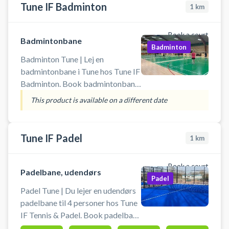
Tune IF Badminton
hos Tune IF Tennis. Du skal
1
km
selvmedbringe ketchere og bolde.
Der er adgang til banen via dør
Book a court
Badmintonbane
ved padelbanerne.
Badminton
Badminton Tune | Lej en
badmintonbane i Tune hos Tune IF
Badminton. Book badmintonbane
og spil badminton i Tune på en af
This product is available on a different date
badmintonbanerne i Tunehallerne
gennem Tune IF Badminton. Der er
gratis parkering og omklædning
Tune IF Padel
1
km
og badefaciliteter i hallen. Du skal
selv medbringe ketcher og bolde.
Book a court
Padelbane, udendørs
Padel
Padel Tune | Du lejer en udendørs
padelbane til 4 personer hos Tune
IF Tennis & Padel. Book padelbane
og spil padel i Tune ved Roskilde.