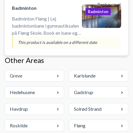
Book a court
Badminton
Badminton
Badminton Fløng | Lej
badmintonbane i gymnastiksalen
på Fløng Skole. Book en bane og
spil badminton i Fløng på
This product is available on a different date
badmintonbanen i skolens
gymnastiksal. Medbringe selv
Other Areas
udstyr som ketsjere og bolde.
Greve
Karlslunde
Hedehusene
Gadstrup
Havdrup
Solrød Strand
Roskilde
Fløng