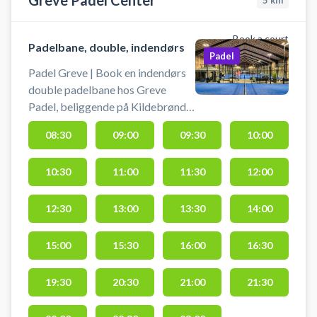
Greve Padel Center
5
km
Book a court
Padelbane, double, indendørs
Padel
Padel Greve | Book en indendørs
double padelbane hos Greve
Padel, beliggende på Kildebrønde
Landevej 41, 2670 Greve Strand.
08:30
09:00
09:30
10:00
Greve Padelcenter tilbyder gratis
parkering ved booking af
10:30
11:00
11:30
12:00
padelbaner i deres padelcenter i
Greve. Padelcentret i Greve er
opvarmet, nemt at komme til og
12:30
13:00
13:30
14:00
drives af et dedikeret team, som
altid har den gode padel tennis
15:00
15:30
16:00
16:30
oplevelse i fokus. Padelhallen hos
Greve Padel er nu isoleret og
19:30
20:30
21:00
21:30
opvarmet til 17 grader året rundt.