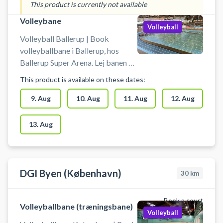
beachvolley udendørs i Ballerup.
This product is currently not available
Der er gode parkeringsmuligheder
Volleybane
tæt ved banerne i Ballerup.
Volleyball
Medbring selv bolde.
Volleyball Ballerup | Book
volleyballbane i Ballerup, hos
Ballerup Super Arena. Lej banen og
spil volley indendørs i Ballerup.
This product is available on these dates:
Medbring selv bold ved booking
af volleyballbane i arenaen i
9. Aug
10. Aug
11. Aug
12. Aug
Ballerup. Gratis parkeringspladser
foran arenaen i Ballerup.
13. Aug
Omklædning & badefaciliteter er
til rådighed ved din booking af
volleyballbane i Ballerup.
DGI Byen (København)
30
km
Book a court
Volleyballbane (træningsbane)
Volleyball