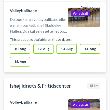
Book a court
Volleyballbane
Volleyball
Du booker en volleyballbane eller
en mini basketbane i Skuldelev
Hallen. Du skal selv sætte net op
og medbringe udstyr. Der er
This product is available on these dates:
mulighed for omklædning. Hvis du
oplever problemer med adgang
10. Aug
12. Aug
13. Aug
14. Aug
eller
15. Aug
Ishøj Idræts & Fritidscenter
18
km
Book a court
Volleyballbane
Volleyball