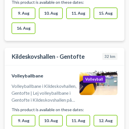
This product is available on these dates:
Gentofte på en volley
træningsbane som kan benyttes til
9. Aug
10. Aug
11. Aug
15. Aug
ekstra træning, talent træning
eller kammeratlig sportslig hygge.
16. Aug
Du booker for min. 2 personer og
max 16 personer pr. bane. Der kan
bookes op til 4 baner ved siden af
hinanden.
Kildeskovshallen - Gentofte
32
km
Book a court
Volleyballbane
Volleyball
Volleyballbane i Kildeskovhallen,
Gentofte | Lej volleyballbane i
Gentofte i Kildeskovshallen på
Adolphsvej 25, 2820 Gentofte.
This product is available on these dates:
Book volleyballbanen i
Kildeskovshallen og spil volleyball
9. Aug
10. Aug
11. Aug
12. Aug
i Gentofte. Du booker en af