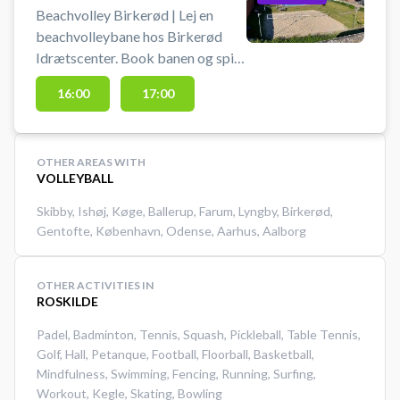
Beachvolley Birkerød | Lej en
beachvolleybane hos Birkerød
Idrætscenter. Book banen og spil
beachvolley udendørs i Birkerød i
16:00
17:00
Nordsjælland. Der er gode
parkeringsmuligheder. Medbring
selv bolde.
OTHER AREAS WITH
VOLLEYBALL
Skibby
,
Ishøj
,
Køge
,
Ballerup
,
Farum
,
Lyngby
,
Birkerød
,
Gentofte
,
København
,
Odense
,
Aarhus
,
Aalborg
OTHER ACTIVITIES IN
ROSKILDE
Padel
,
Badminton
,
Tennis
,
Squash
,
Pickleball
,
Table Tennis
,
Golf
,
Hall
,
Petanque
,
Football
,
Floorball
,
Basketball
,
Mindfulness
,
Swimming
,
Fencing
,
Running
,
Surfing
,
Workout
,
Kegle
,
Skating
,
Bowling