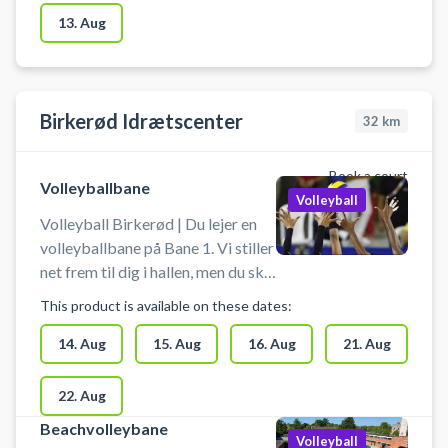
Kildeskovshallens volleybaner.
13. Aug
Der er volleyballnet og
omklædning til rådighed i
Kildeskovshallen. Medbring selv
volleyball.
Birkerød Idrætscenter
32
km
Book a court
Volleyballbane
Volleyball
Volleyball Birkerød | Du lejer en
volleyballbane på Bane 1. Vi stiller
net frem til dig i hallen, men du skal
selv sætte det op. Banen lejes uden
This product is available on these dates:
yderligere udstyr, så husk at
medbringe bolde. Der er mulighed
14. Aug
15. Aug
16. Aug
21. Aug
for omklædning og bad.
22. Aug
Beachvolleybane
Volleyball