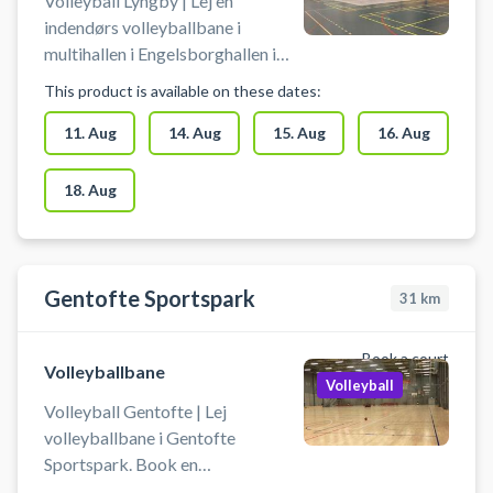
Volleyball Lyngby | Lej en
indendørs volleyballbane i
multihallen i Engelsborghallen i
Lyngby. Der er mulighed for
This product is available on these dates:
omklædning.
11. Aug
14. Aug
15. Aug
16. Aug
18. Aug
Gentofte Sportspark
31
km
Book a court
Volleyballbane
Volleyball
Volleyball Gentofte | Lej
volleyballbane i Gentofte
Sportspark. Book en
volleyballbane og spil volleyball i