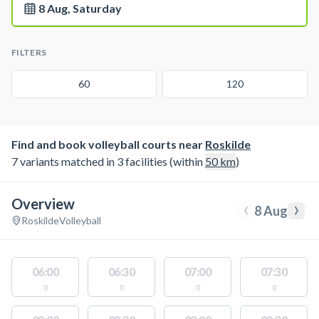
8 Aug, Saturday
FILTERS
60
120
Find and book volleyball courts near
Roskilde
7 variants matched in 3 facilities (within
50
km
)
Overview
‹
›
8 Aug
Roskilde
Volleyball
06:00
06:30
07:00
07:30
0
0
0
0