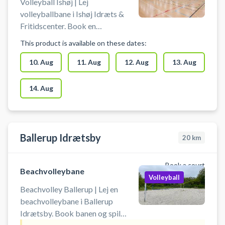
Volleyball Ishøj | Lej
volleyballbane i Ishøj Idræts &
Fritidscenter. Book en
volleyballbane og spil volley i Ishøj
This product is available on these dates:
på en af volleyballbanerne i
hallerne ved Ishøj Idræts &
10. Aug
11. Aug
12. Aug
13. Aug
Fritidscenter. Medbring selv bold.
Gratis parkering findes ved hallen.
14. Aug
Ballerup Idrætsby
20
km
Book a court
Beachvolleybane
Volleyball
Beachvolley Ballerup | Lej en
beachvolleybane i Ballerup
Idrætsby. Book banen og spil