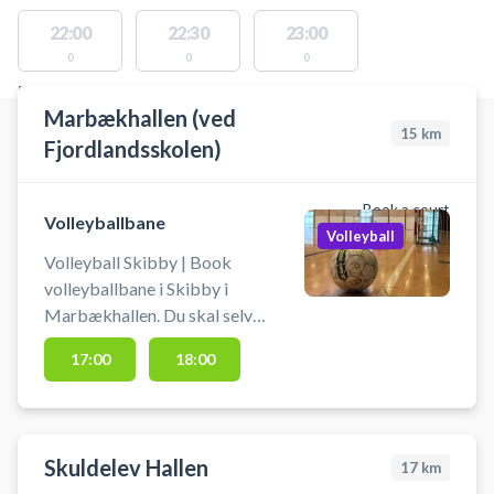
22:00
22:30
23:00
0
0
0
FACILITIES WITH AVAILABLE ACTIVITIES
Marbækhallen (ved
15
km
Fjordlandsskolen)
Book a court
Volleyballbane
Volleyball
Volleyball Skibby | Book
volleyballbane i Skibby i
Marbækhallen. Du skal selv
medbringe udstyr og sætte net op.
17:00
18:00
Lej en volleyballbane og spil
volleyball i Skibby i
Marbækhallen som er beliggende
ved Fjordlandsskolen i Skibby.
Skuldelev Hallen
17
km