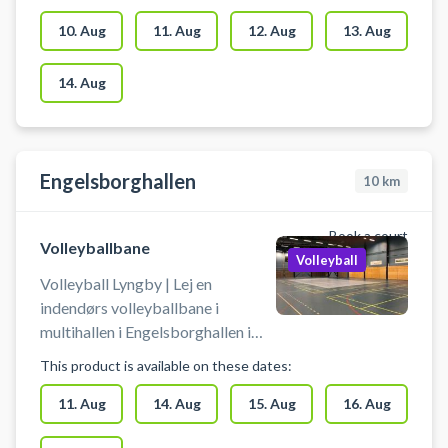
Medbring selv bold ved booking
af volleyballbane i arenaen i
10. Aug
11. Aug
12. Aug
13. Aug
Ballerup. Gratis parkeringspladser
foran arenaen i Ballerup.
14. Aug
Omklædning & badefaciliteter er
til rådighed ved din booking af
volleyballbane i Ballerup.
Engelsborghallen
10
km
Book a court
Volleyballbane
Volleyball
Volleyball Lyngby | Lej en
indendørs volleyballbane i
multihallen i Engelsborghallen i
Lyngby. Der er mulighed for
This product is available on these dates:
omklædning.
11. Aug
14. Aug
15. Aug
16. Aug