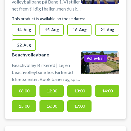
volleyballbane på Bane 1. Vi stiller
net frem til dig i hallen, men du skal
selv sætte det op. Banen lejes uden
This product is available on these dates:
yderligere udstyr, så husk at
medbringe bolde. Der er mulighed
14. Aug
15. Aug
16. Aug
21. Aug
for omklædning og bad.
22. Aug
Beachvolleybane
Volleyball
Beachvolley Birkerød | Lej en
beachvolleybane hos Birkerød
Idrætscenter. Book banen og spil
beachvolley udendørs i Birkerød i
08:00
12:00
13:00
14:00
Nordsjælland. Der er gode
parkeringsmuligheder. Medbring
15:00
16:00
17:00
selv bolde.