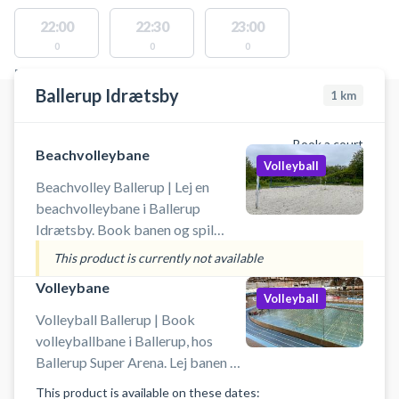
22:00
22:30
23:00
0
0
0
FACILITIES WITH AVAILABLE ACTIVITIES
Ballerup Idrætsby
1
km
Book a court
Beachvolleybane
Volleyball
Beachvolley Ballerup | Lej en
beachvolleybane i Ballerup
Idrætsby. Book banen og spil
beachvolley udendørs i Ballerup.
This product is currently not available
Der er gode parkeringsmuligheder
Volleybane
tæt ved banerne i Ballerup.
Volleyball
Medbring selv bolde.
Volleyball Ballerup | Book
volleyballbane i Ballerup, hos
Ballerup Super Arena. Lej banen og
spil volley indendørs i Ballerup.
This product is available on these dates: