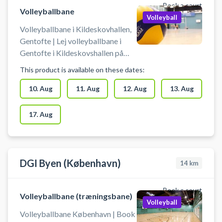
Book a court
Volleyballbane
Volleyball
Volleyballbane i Kildeskovhallen,
Gentofte | Lej volleyballbane i
Gentofte i Kildeskovshallen på
Adolphsvej 25, 2820 Gentofte.
This product is available on these dates:
Book volleyballbanen i
Kildeskovshallen og spil volleyball
10. Aug
11. Aug
12. Aug
13. Aug
i Gentofte. Du booker en af
Kildeskovshallens volleybaner.
17. Aug
Der er volleyballnet og
omklædning til rådighed i
Kildeskovshallen. Medbring selv
volleyball.
DGI Byen (København)
14
km
Book a court
Volleyballbane (træningsbane)
Volleyball
Volleyballbane København | Book