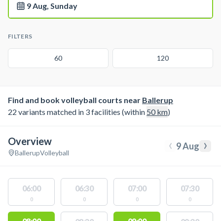
9 Aug, Sunday
FILTERS
60
120
Find and book volleyball courts near
Ballerup
22 variants matched in 3 facilities (within
50
km
)
Overview
‹
›
9 Aug
Ballerup
Volleyball
06:00
06:30
07:00
07:30
0
0
0
0