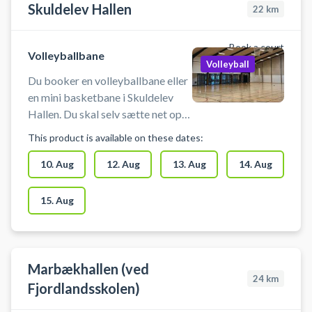
Skuldelev Hallen
22
km
Book a court
Volleyballbane
Volleyball
Du booker en volleyballbane eller
en mini basketbane i Skuldelev
Hallen. Du skal selv sætte net op
og medbringe udstyr. Der er
This product is available on these dates:
mulighed for omklædning. Hvis du
oplever problemer med adgang
10. Aug
12. Aug
13. Aug
14. Aug
eller
15. Aug
Marbækhallen (ved
24
km
Fjordlandsskolen)