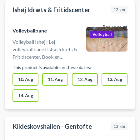
bookes op til 4 baner ved siden af
hinanden.
Ishøj Idræts & Fritidscenter
12
km
Book a court
Volleyballbane
Volleyball
Volleyball Ishøj | Lej
volleyballbane i Ishøj Idræts &
Fritidscenter. Book en
volleyballbane og spil volley i Ishøj
This product is available on these dates:
på en af volleyballbanerne i
hallerne ved Ishøj Idræts &
10. Aug
11. Aug
12. Aug
13. Aug
Fritidscenter. Medbring selv bold.
Gratis parkering findes ved hallen.
14. Aug
Kildeskovshallen - Gentofte
13
km