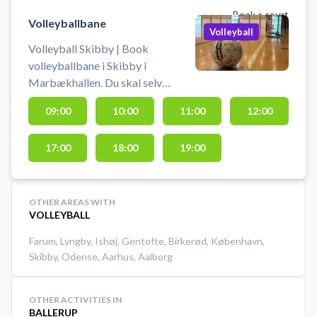
Book a court
Volleyballbane
Volleyball
Volleyball Skibby | Book
volleyballbane i Skibby i
Marbækhallen. Du skal selv
medbringe udstyr og sætte net op.
09:00
10:00
11:00
12:00
Lej en volleyballbane og spil
volleyball i Skibby i
17:00
18:00
19:00
Marbækhallen som er beliggende
ved Fjordlandsskolen i Skibby.
OTHER AREAS WITH
VOLLEYBALL
Farum
,
Lyngby
,
Ishøj
,
Gentofte
,
Birkerød
,
København
,
Skibby
,
Odense
,
Aarhus
,
Aalborg
OTHER ACTIVITIES IN
BALLERUP