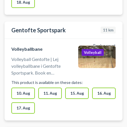
18. Aug
Gentofte Sportspark
11
km
Book a court
Volleyballbane
Volleyball
Volleyball Gentofte | Lej
volleyballbane i Gentofte
Sportspark. Book en
volleyballbane og spil volleyball i
This product is available on these dates:
Gentofte på en volley
træningsbane som kan benyttes til
10. Aug
11. Aug
15. Aug
16. Aug
ekstra træning, talent træning
eller kammeratlig sportslig hygge.
17. Aug
Du booker for min. 2 personer og
max 16 personer pr. bane. Der kan