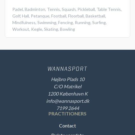
Padel
,
Badminton
,
Tennis
,
Squash
,
Pickleball
,
Table Tennis
,
Golf
,
Hall
,
Petanque
,
Football
,
Floorball
,
Basketball
,
Mindfulness
,
Swimming
,
Fencing
,
Running
,
Surfing
,
Workout
,
Kegle
,
Skating
,
Bowling
Højbro Plads 10
C/O Matrikel
1200 København K
info@wannasport.dk
7199 2644
PRACTITIONERS
Contact