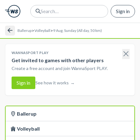
Sign in
>
>
Ballerup
Volleyball
9 Aug, Sunday (All day, 50 km)
WANNASPORT PLAY
Get invited to games with other players
Create a free account and join WannaSport PLAY.
Sign in
See how it works
→
Ballerup
Volleyball