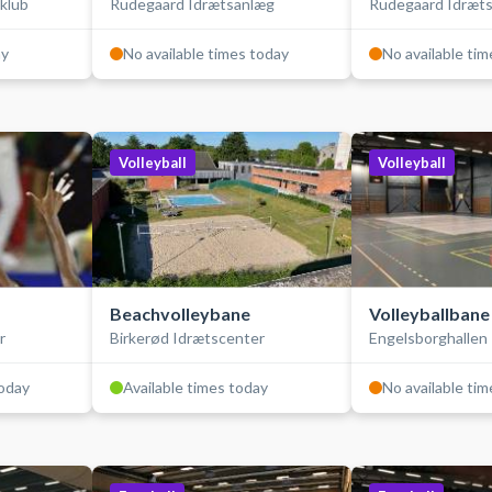
klub
Rudegaard Idrætsanlæg
Rudegaard Idræt
bolde, indendørs
bolde, indendø
ay
No available times today
No available ti
Volleyball
Volleyball
Beachvolleybane
Volleyballbane
r
Birkerød Idrætscenter
Engelsborghallen
today
Available times today
No available ti