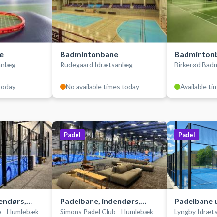
e
Badmintonbane
Badmintonb
anlæg
Rudegaard Idrætsanlæg
Birkerød Bad
 today
No available times today
Available ti
Padel
Padel
endørs,
Padelbane, indendørs,
Padelbane 
b - Humlebæk
Simons Padel Club - Humlebæk
Lyngby Idræt
double
double