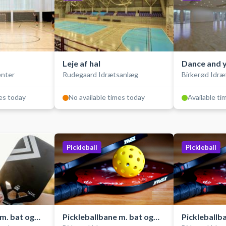
Leje af hal
Dance and y
enter
Rudegaard Idrætsanlæg
Birkerød Idræ
mes today
No available times today
Available ti
Pickleball
Pickleball
 m. bat og
Pickleballbane m. bat og
Pickleballba