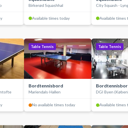
b
Birkerød Squashhal
City Squash - Lyn
ay
Available times today
Available times
Table Tennis
Table Tennis
Bordtennisbord
Bordtennisbo
entofte
Mariendals-Hallen
DGI Byen (Køben
ay
No available times today
Available times