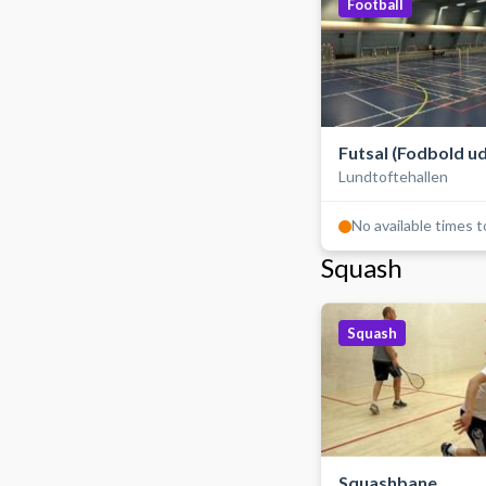
Football
Futsal (Fodbold u
Lundtoftehallen
bander)
No available times 
Squash
Squash
Squashbane