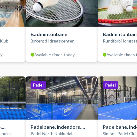
Badmintonbane
Badmintonban
Klub
Birkerød Idrætscenter
Rundforbi Idræts
ay
Available times today
Available times
Padel
Padel
,
Padelbane, indendørs,
Padelbane, ind
sholm
Padel North Kokkedal
Simons Padel Clu
 North
double
single