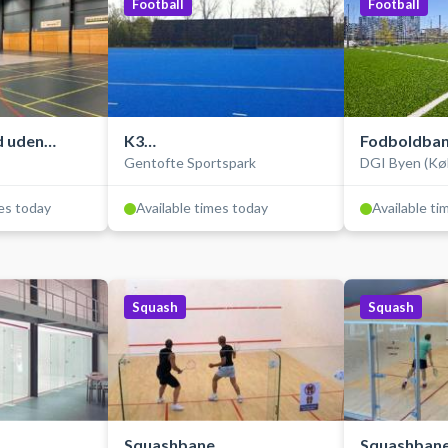
Football
Football
d uden
K3
Fodboldban
Gentofte Sportspark
DGI Byen (Kø
Hockey-/fodbold-/multibane/
udendørs
mes today
Available times today
Available ti
Squash
Squash
Squashbane
Squashban