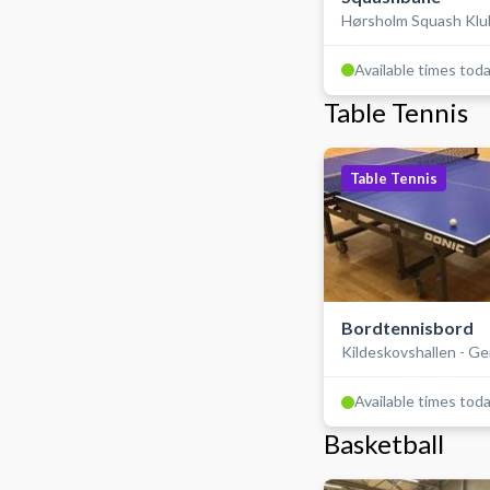
Hørsholm Squash Klu
Available times tod
Table Tennis
Table Tennis
Bordtennisbord
Kildeskovshallen - G
Available times tod
Basketball