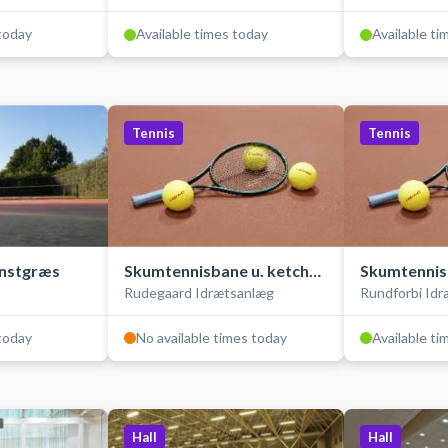
 today
Available times today
Available ti
Tennis
Tennis
unstgræs
Skumtennisbane u. ketcher
Skumtennis
Rudegaard Idrætsanlæg
Rundforbi Id
og bolde, indendørs
og bolde, i
 today
No available times today
Available ti
Hall
Hall