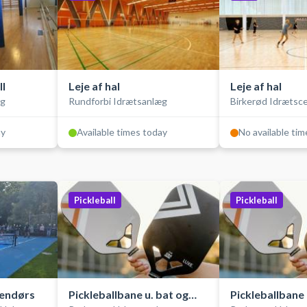
l
Leje af hal
Leje af hal
æg
Rundforbi Idrætsanlæg
Birkerød Idrætsc
ay
Available times today
No available ti
Pickleball
Pickleball
dendørs
Pickleballbane u. bat og
Pickleballbane