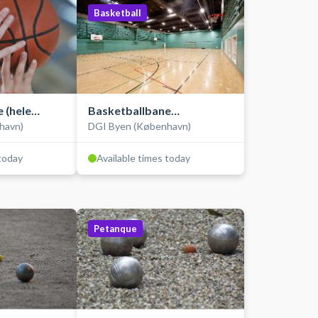
Basketball
 (hele
Basketballbane
havn)
DGI Byen (København)
(træningsbane)
 today
Available times today
Petanque