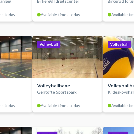
sanlæg
Birkerød Idrætscenter
Birkerød Idræ
rs
bolde, indendørs
bold, inden
mes today
Available times today
Available ti
Volleyball
Volleyball
Volleyballbane
Volleyballb
Gentofte Sportspark
Kildeskovshal
mes today
Available times today
Available ti