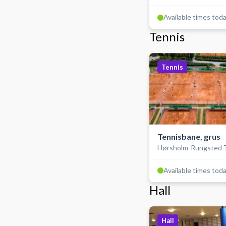
DTU i Hørsholm
Available times tod
Tennis
Tennis
Tennisbane, grus
Hørsholm-Rungsted T
Available times tod
Hall
Hall