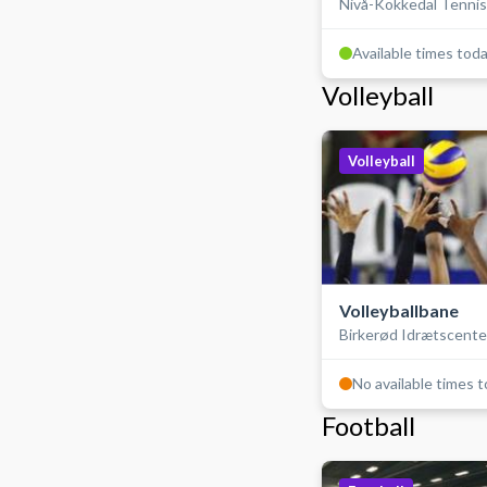
Nivå-Kokkedal Tennis
Available times tod
Volleyball
Volleyball
Volleyballbane
Birkerød Idrætscente
No available times 
Football