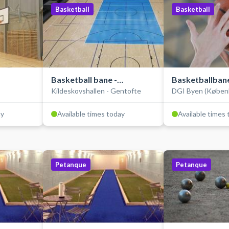
Basketball
Basketball
Basketball bane -
Basketballbane
Kildeskovshallen - Gentofte
DGI Byen (Køben
Opvisningsbanen
hallen)
ay
Available times today
Available times
Petanque
Petanque