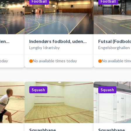
Football
Football
den
Indendørs fodbold, uden
Futsal (Fodbol
Lyngby Idrætsby
Engelsborghallen
bander (futsal)
bander)
today
No available times today
No available ti
Squash
Squash
Squashbane
Squashbane