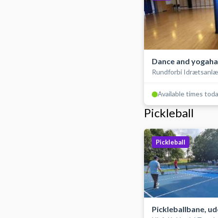
Dance and yogahal
Rundforbi Idrætsanl
Available times tod
Pickleball
Pickleball
Pickleballbane, u