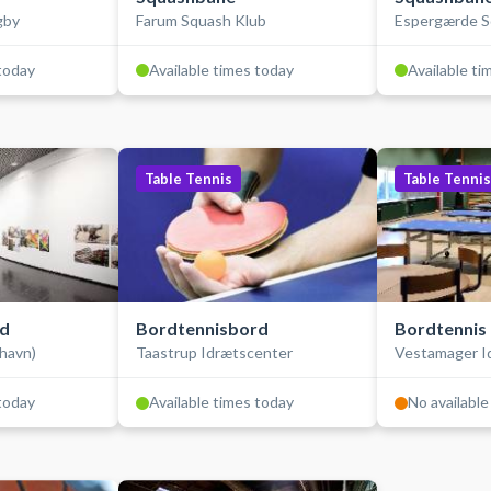
gby
Farum Squash Klub
Espergærde S
 today
Available times today
Available ti
Table Tennis
Table Tennis
rd
Bordtennisbord
Bordtennis
havn)
Taastrup Idrætscenter
Vestamager I
 today
Available times today
No available