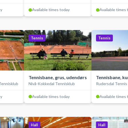
ay
Available times today
Available times
Tennis
Tennis
Tennisbane, grus, udendørs
Tennisbane, k
ennisklub
Nivå-Kokkedal Tennisklub
Rudersdal Tennis
ay
Available times today
Available times
Hall
Hall