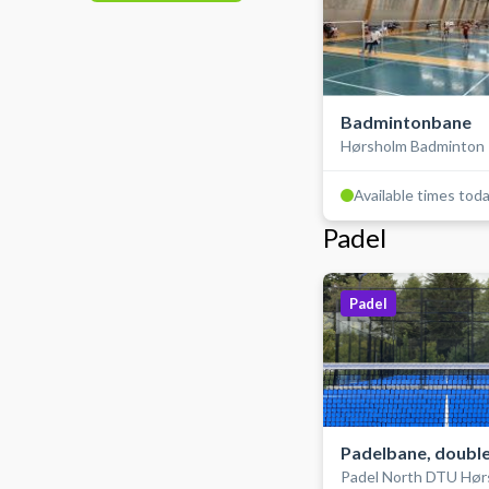
Badmintonbane
Hørsholm Badminton 
Available times tod
Padel
Padel
Padelbane, double
Padel North DTU Hør
udendørs – Padel