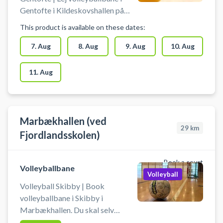
Gentofte i Kildeskovshallen på
Adolphsvej 25, 2820 Gentofte.
This product is available on these dates:
Book volleyballbanen i
Kildeskovshallen og spil volleyball
7. Aug
8. Aug
9. Aug
10. Aug
i Gentofte. Du booker en af
Kildeskovshallens volleybaner.
11. Aug
Der er volleyballnet og
omklædning til rådighed i
Kildeskovshallen. Medbring selv
volleyball.
Marbækhallen (ved
29
km
Fjordlandsskolen)
Book a court
Volleyballbane
Volleyball
Volleyball Skibby | Book
volleyballbane i Skibby i
Marbækhallen. Du skal selv
medbringe udstyr og sætte net op.