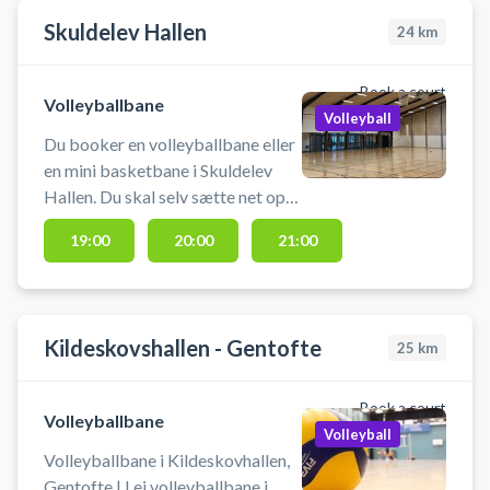
hinanden.
Skuldelev Hallen
24
km
Book a court
Volleyballbane
Volleyball
Du booker en volleyballbane eller
en mini basketbane i Skuldelev
Hallen. Du skal selv sætte net op
og medbringe udstyr. Der er
19:00
20:00
21:00
mulighed for omklædning. Hvis du
oplever problemer med adgang
eller
Kildeskovshallen - Gentofte
25
km
Book a court
Volleyballbane
Volleyball
Volleyballbane i Kildeskovhallen,
Gentofte | Lej volleyballbane i