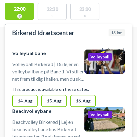
22:00
22:30
23:00
0
0
2
FACILITIES WITH AVAILABLE ACTIVITIES
Birkerød Idrætscenter
13
km
Book a court
Volleyballbane
Volleyball
Volleyball Birkerød | Du lejer en
volleyballbane på Bane 1. Vi stiller
net frem til dig i hallen, men du skal
selv sætte det op. Banen lejes uden
This product is available on these dates:
yderligere udstyr, så husk at
medbringe bolde. Der er mulighed
14. Aug
15. Aug
16. Aug
for omklædning og bad.
Beachvolleybane
Volleyball
Beachvolley Birkerød | Lej en
beachvolleybane hos Birkerød
Idrætscenter. Book banen og spil