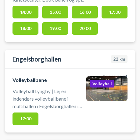
beachvolley udendørs i Birkerød i
14:00
15:00
16:00
17:00
Nordsjælland. Der er gode
parkeringsmuligheder. Medbring
18:00
19:00
20:00
selv bolde.
Engelsborghallen
22
km
Book a court
Volleyballbane
Volleyball
Volleyball Lyngby | Lej en
indendørs volleyballbane i
multihallen i Engelsborghallen i
Lyngby. Der er mulighed for
17:00
omklædning.