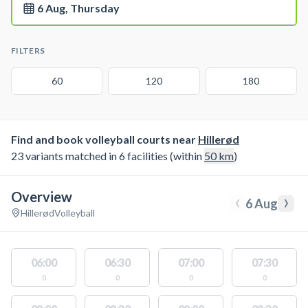
6 Aug, Thursday
FILTERS
60
120
180
Find and book volleyball courts near
Hillerød
23 variants matched in 6 facilities (within
50
km
)
Overview
‹
›
6 Aug
Hillerød
Volleyball
06:00
06:30
07:00
07:30
0
0
0
0