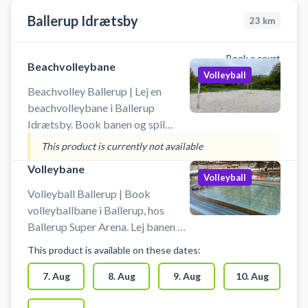
Ballerup Idrætsby
23
km
Book a court
Beachvolleybane
Volleyball
Beachvolley Ballerup | Lej en
beachvolleybane i Ballerup
Idrætsby. Book banen og spil
beachvolley udendørs i Ballerup.
This product is currently not available
Der er gode parkeringsmuligheder
Volleybane
tæt ved banerne i Ballerup.
Volleyball
Medbring selv bolde.
Volleyball Ballerup | Book
volleyballbane i Ballerup, hos
Ballerup Super Arena. Lej banen og
spil volley indendørs i Ballerup.
This product is available on these dates:
Medbring selv bold ved booking
af volleyballbane i arenaen i
7. Aug
8. Aug
9. Aug
10. Aug
Ballerup. Gratis parkeringspladser