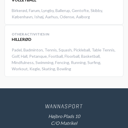
Birkerød
,
Farum
,
Lyngby
,
Ballerup
,
Gentofte
,
Skibby
,
København
,
Ishøj
,
Aarhus
,
Odense
,
Aalborg
OTHER ACTIVITIES IN
HILLERØD
Padel
,
Badminton
,
Tennis
,
Squash
,
Pickleball
,
Table Tennis
,
Golf
,
Hall
,
Petanque
,
Football
,
Floorball
,
Basketball
,
Mindfulness
,
Swimming
,
Fencing
,
Running
,
Surfing
,
Workout
,
Kegle
,
Skating
,
Bowling
Højbro Plads 10
C/O Matrikel