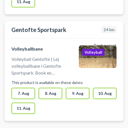
foran arenaen i Ballerup.
11. Aug
Omklædning & badefaciliteter er
til rådighed ved din booking af
volleyballbane i Ballerup.
Gentofte Sportspark
24
km
Book a court
Volleyballbane
Volleyball
Volleyball Gentofte | Lej
volleyballbane i Gentofte
Sportspark. Book en
volleyballbane og spil volleyball i
This product is available on these dates:
Gentofte på en volley
træningsbane som kan benyttes til
7. Aug
8. Aug
9. Aug
10. Aug
ekstra træning, talent træning
eller kammeratlig sportslig hygge.
11. Aug
Du booker for min. 2 personer og
max 16 personer pr. bane. Der kan
bookes op til 4 baner ved siden af