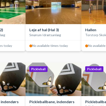
2)
Leje af hal (Hal 3)
Hallen
læg
Smørum Idrætsanlæg
Torstorp Skol
mes today
No available times today
No available
Pickleball
Pickleball
, indendørs
Pickleballbane, indendørs
Pickleballb