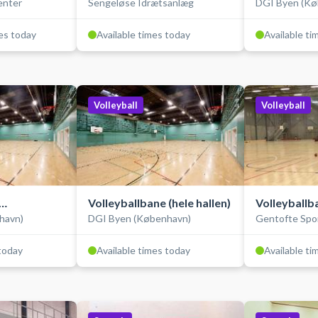
enter
Sengeløse Idrætsanlæg
DGI Byen (Kø
mes today
Available times today
Available ti
Volleyball
Volleyball
Volleyballbane (hele hallen)
Volleyballb
havn)
DGI Byen (København)
Gentofte Spo
)
 today
Available times today
Available ti