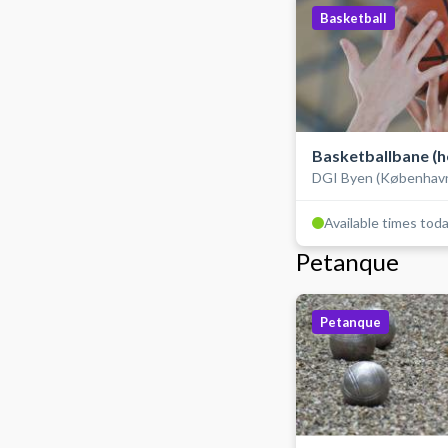
Basketball
Basketballbane (h
DGI Byen (Københav
hallen)
Available times tod
Petanque
Petanque