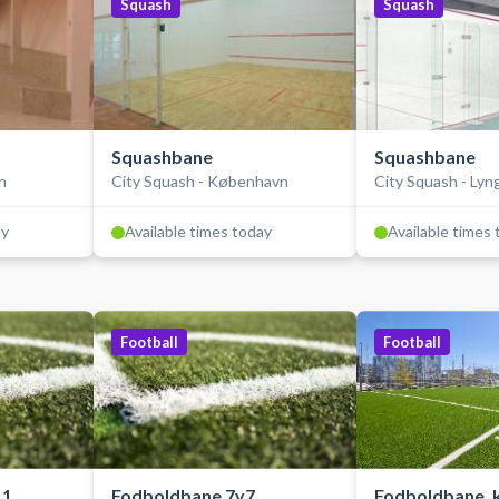
Squash
Squash
Squashbane
Squashbane
h
City Squash - København
City Squash - Lyn
ay
Available times today
Available times
Football
Football
1,
Fodboldbane 7v7,
Fodboldbane, 