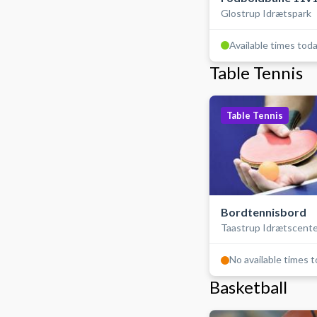
Glostrup Idrætspark
kunstgræs, ude
Available times tod
Table Tennis
Table Tennis
Bordtennisbord
Taastrup Idrætscent
No available times 
Basketball