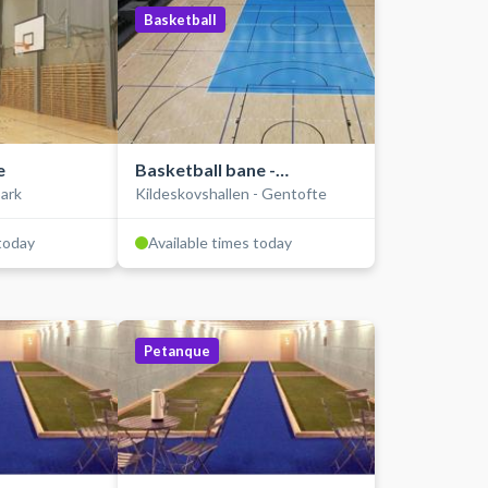
Basketball
e
Basketball bane -
ark
Kildeskovshallen - Gentofte
Opvisningsbanen
 today
Available times today
Petanque