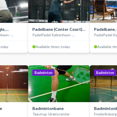
le,
Padelbane (Center Court),
Padelbane, 
havn -
PadelPadel København -
PadelPadel K
indendørs
indendørs
Brøndby
Brøndby
 today
Available times today
Available ti
Badminton
Badminton
e
Badmintonbane
Badminton
Taastrup Idrætscenter
Frederiksberg