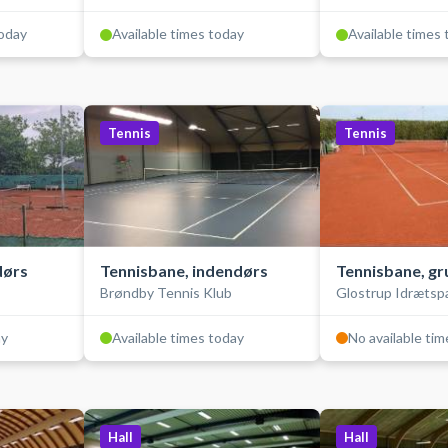
today
Available times today
Available times
Tennis
Tennis
dørs
Tennisbane, indendørs
Tennisbane, gr
Brøndby Tennis Klub
Glostrup Idrætsp
ay
Available times today
No available ti
Hall
Hall