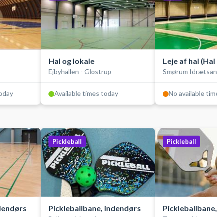
Hal og lokale
Leje af hal (Hal 
Ejbyhallen - Glostrup
Smørum Idrætsan
today
Available times today
No available ti
Pickleball
Pickleball
ndendørs
Pickleballbane, indendørs
Pickleballbane