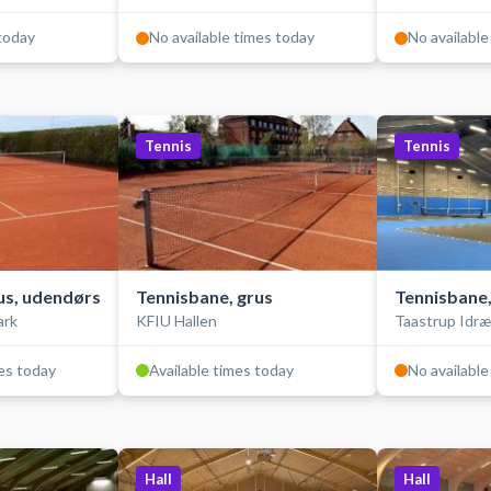
 today
No available times today
No available
Tennis
Tennis
us, udendørs
Tennisbane, grus
Tennisbane,
ark
KFIU Hallen
Taastrup Idr
mes today
Available times today
No available
Hall
Hall