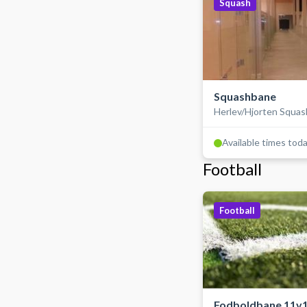
Squash
Squashbane
Herlev/Hjorten Squas
Available times tod
Football
Football
Fodboldbane 11v1