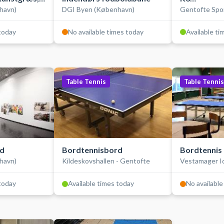
havn)
DGI Byen (København)
Gentofte Spo
Hockey-/fo
 today
No available times today
Available ti
Table Tennis
Table Tennis
rd
Bordtennisbord
Bordtennis
havn)
Kildeskovshallen - Gentofte
Vestamager I
 today
Available times today
No available