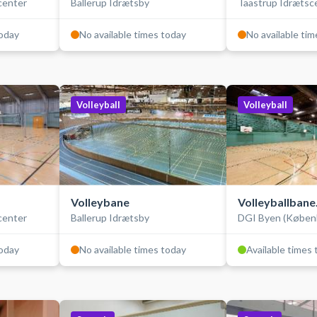
scenter
Ballerup Idrætsby
Taastrup Idrætsc
today
No available times today
No available ti
Volleyball
Volleyball
Volleybane
Volleyballbane
scenter
Ballerup Idrætsby
DGI Byen (Køben
(træningsbane
today
No available times today
Available times