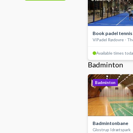
Book padel tennis
ViPadel Rødovre - Th
single, indendørs
Available times tod
Badminton
Badminton
Badmintonbane
Glostrup Idrætspark