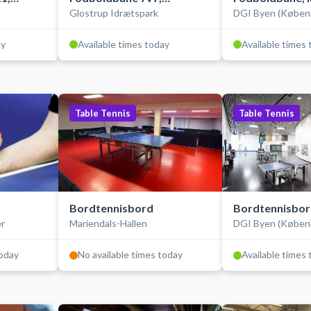
Glostrup Idrætspark
DGI Byen (Køben
kunstgræs, ude
udendørs
ay
Available times today
Available times
Table Tennis
Table Tennis
Bordtennisbord
Bordtennisbo
er
Mariendals-Hallen
DGI Byen (Køben
today
No available times today
Available times