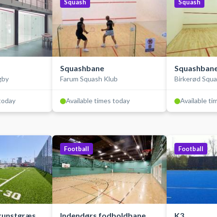
Squash
Squash
Squashbane
Squashban
gby
Farum Squash Klub
Birkerød Squa
 today
Available times today
Available ti
Football
Football
kunstgræs,
Indendørs fodboldbane
K3