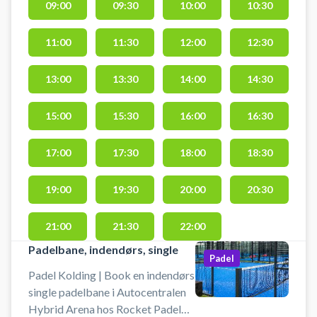
09:00
09:30
10:00
10:30
beliggende side-om-side med
Sparekassen Kronjylland Padel
Arena på Ambolten 2, 6000
11:00
11:30
12:00
12:30
Kolding. Padelcentret har 8
padelbaner, 1 single- og 7
13:00
13:30
14:00
14:30
dobbeltbaner samt en udendørs
dobbeltbane. Gratis parkering,
15:00
15:30
16:00
16:30
bat kan lejes og bolde købes i
Sparekassen Kronjylland Padel
17:00
17:30
18:00
18:30
Arena, Rocket Padels andet
padelcenter i Kolding. #kif-padel-
19:00
19:30
20:00
20:30
club.
21:00
21:30
22:00
Padelbane, indendørs, single
Padel
Padel Kolding | Book en indendørs
single padelbane i Autocentralen
Hybrid Arena hos Rocket Padel