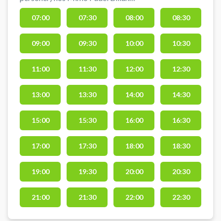
Book en padelbane og spil padel i
07:00
07:30
08:00
08:30
Billund ved Lalandia og Legoland i
det gamle We Are Padel
09:00
09:30
10:00
10:30
Padelcenter (WAP). Der er altid fri
afbenyttelse af bat. Bolde kan
købes i centeret. Der er mulighed
11:00
11:30
12:00
12:30
for omklædning. Medbring
indendørssko.
13:00
13:30
14:00
14:30
15:00
15:30
16:00
16:30
17:00
17:30
18:00
18:30
19:00
19:30
20:00
20:30
21:00
21:30
22:00
22:30