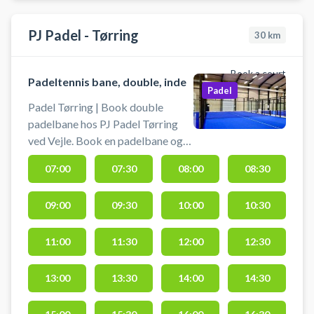
PJ Padel - Tørring
30
km
Book a court
Padeltennis bane, double, inde
Padel
Padel Tørring | Book double
padelbane hos PJ Padel Tørring
ved Vejle. Book en padelbane og
spil padel i Tørring på
07:00
07:30
08:00
08:30
indendørsbanerne hos PJ Padel
tæt på Vejle, Horsens, Give og
09:00
09:30
10:00
10:30
Nørre Snede. PJ Padel Tørring
tilbyder gratis parkering så det er
nemt at komme til i bil.
11:00
11:30
12:00
12:30
Padelbanen er til 4 personer på
kunstgræsset Mondo Supercourt
13:00
13:30
14:00
14:30
XN, som bruges på World Padel
Tour.