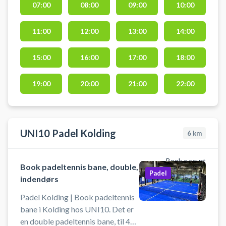
07:00
08:00
09:00
10:00
på en udendørs padelbane ved
Forum Kolding i Bramdrupdam.
11:00
12:00
13:00
14:00
Der tilbydes padel inklusiv
omklædning og mulighed for bad
efter. Tæt på padelbanerne over et
15:00
16:00
17:00
18:00
fantastisk outdoor lounge område
til brug for spillerne efter kampen.
19:00
20:00
21:00
22:00
UNI10 Padel Kolding
6
km
Book a court
Book padeltennis bane, double,
Padel
indendørs
Padel Kolding | Book padeltennis
bane i Kolding hos UNI10. Det er
en double padeltennis bane, til 4