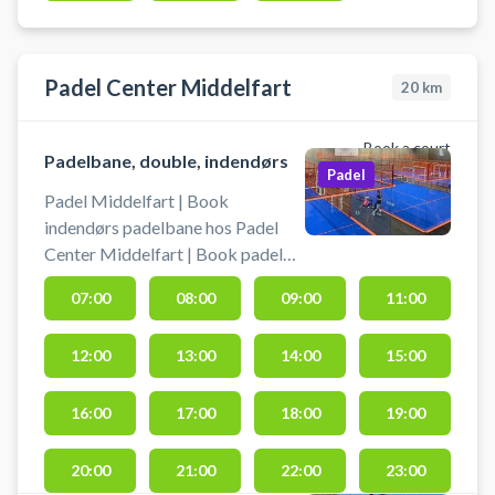
fra Fredericia og Høll Strand.
Medbring selv bat og bolde ved
booking af padelbanen.
Padel Center Middelfart
20
km
Book a court
Padelbane, double, indendørs
Padel
Padel Middelfart | Book
indendørs padelbane hos Padel
Center Middelfart | Book padel
hos Padel Center Middelfart og
07:00
08:00
09:00
11:00
spil padel i Middelfart på en af fire
indendørs doublebaner i
12:00
13:00
14:00
15:00
padelcentret. Hos Padel Center
Middelfart er der gratis parkering
foran padelcentret på Korsholm
16:00
17:00
18:00
19:00
Alle 19, 5500 Middelfart, som
byder på omklædningsfaciliteter
20:00
21:00
22:00
23:00
og muligheden for at køb af bat