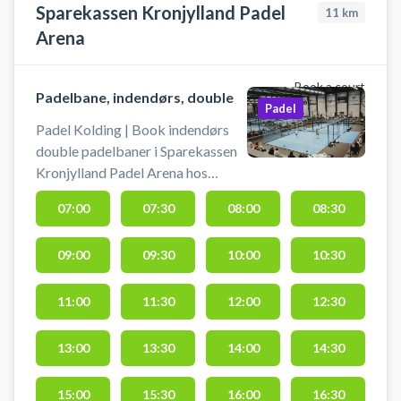
Padel-Kolding
Sparekassen Kronjylland Padel
11
km
Arena
Book a court
Padelbane, indendørs, double
Padel
Padel Kolding | Book indendørs
double padelbaner i Sparekassen
Kronjylland Padel Arena hos
Rocket Padel Kolding. Book en
07:00
07:30
08:00
08:30
doublebane og spil padel i Rocket
Padels 5-stjernede padelcenter på
09:00
09:30
10:00
10:30
Ambolten 2 i Kolding.
Sparekassen Kronjylland Padel
Arena har 9 double- og 2
11:00
11:30
12:00
12:30
singlebaner. Dertil kommer en
udendørsbane samt 8 baner i
13:00
13:30
14:00
14:30
nabocentret Autocentralen
Hybrid Arena, som også hører
15:00
15:30
16:00
16:30