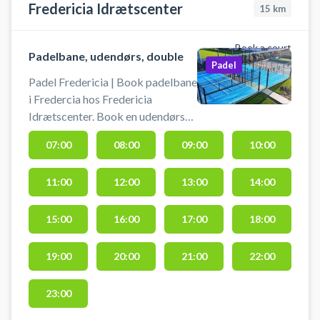
Fredericia Idrætscenter
15
km
Book a court
Padelbane, udendørs, double
Padel
Padel Fredericia | Book padelbane
i Fredercia hos Fredericia
Idrætscenter. Book en udendørs
padelbane og spil padel i
07:00
08:00
09:00
10:00
Fredericia på en af Idrætscentrets
double padelbaner. Padelbanerne
11:00
12:00
13:00
14:00
findes ved Vestre Ringvej. #spil-
padel-i-fredericia #fredericia-
padel #lej-padelbane-fredericia
15:00
16:00
17:00
18:00
19:00
20:00
21:00
22:00
23:00