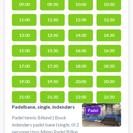
09:00
09:30
10:00
10:30
(WAP). Der er altid fri
afbenyttelse af bat. Bolde kan
købes i centeret. Der er mulighed
11:00
11:30
12:00
12:30
for omklædning. Medbring
indendørssko.
13:00
13:30
14:00
14:30
15:00
15:30
16:00
16:30
17:00
17:30
18:00
18:30
19:00
19:30
20:00
20:30
21:00
21:30
22:00
22:30
Padelbane, single, indendørs
Padel
Padel tennis Billund | Book
indendørs padel bane (single, til 2
personer) hos Mimo Padel Billund.