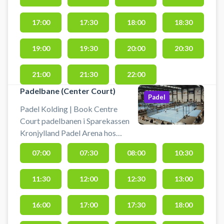
under Rocket Padel Kolding.
Rocket Padel Kolding ligger i de
17:00
17:30
18:00
18:30
gamle KIF Padel Club lokaler.
19:00
19:30
20:00
20:30
21:00
21:30
22:00
Padelbane (Center Court)
Padel
Padel Kolding | Book Centre
Court padelbanen i Sparekassen
Kronjylland Padel Arena hos
Rocket Padel Kolding. Book en
07:00
07:30
08:00
10:30
doublebane og spil padel i Kolind
på Rocket Padels 5-stjernede
11:30
12:00
12:30
13:00
Centre Court padelbane.
Sparekassen Kronjylland Padel
Arena har 9 double- og 2
16:00
17:00
17:30
18:00
singlebaner, hvoraf en er Centre