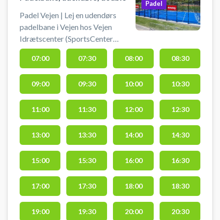
Padel
Padel Vejen | Lej en udendørs
padelbane i Vejen hos Vejen
Idrætscenter (SportsCenter
Danmark). Book padelbane og spil
07:00
07:30
08:00
08:30
padel i Vejen på en udendørs
padelbane for 4 personer. Lej bat
09:00
09:30
10:00
10:30
og køb bolde i Sportsbooking /
receptionen, der ligger lige ved
hovedindgangen. #padel-vejen
11:00
11:30
12:00
12:30
#padel-i-vejen #book-padelbane-
vejen #spil-padel-vejen
13:00
13:30
14:00
14:30
15:00
15:30
16:00
16:30
17:00
17:30
18:00
18:30
19:00
19:30
20:00
20:30