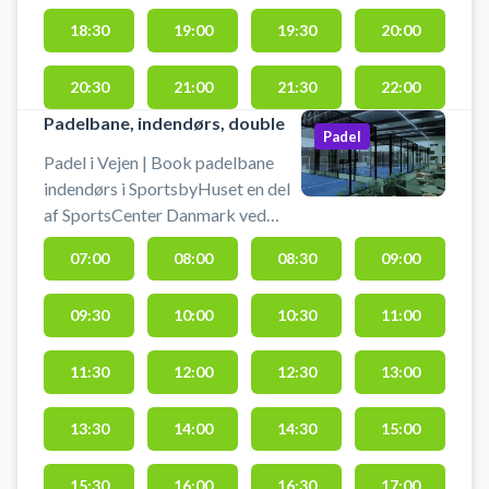
18:30
19:00
19:30
20:00
20:30
21:00
21:30
22:00
Padelbane, indendørs, double
Padel
Padel i Vejen | Book padelbane
indendørs i SportsbyHuset en del
af SportsCenter Danmark ved
Vejen Idrætscenter. Book
07:00
08:00
08:30
09:00
padelbane og spil padel i Vejen
kun 20 minutter fra Kolding på en
09:30
10:00
10:30
11:00
af indendørsbaner i
SportsbyHuset. Bat kan lejes og
bolde købes i Sportsbooking /
11:30
12:00
12:30
13:00
receptionen, der ligger lige ved
hovedindgangen. #padel-
13:30
14:00
14:30
15:00
indendoers-vejen #padelbane-
vejen #padel-i-vejen #book-
15:30
16:00
16:30
17:00