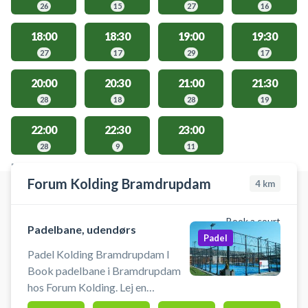
26
15
27
16
18:00
18:30
19:00
19:30
27
17
29
17
20:00
20:30
21:00
21:30
28
18
28
19
22:00
22:30
23:00
28
9
11
FACILITIES WITH AVAILABLE ACTIVITIES
Forum Kolding Bramdrupdam
4
km
Book a court
Padelbane, udendørs
Padel
Padel Kolding Bramdrupdam I
Book padelbane i Bramdrupdam
hos Forum Kolding. Lej en
padelbane og spil padel i Kolding