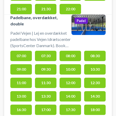
21:00
21:30
22:00
Padelbane, overdækket,
Padel
double
Padel Vejen | Lej en overdækket
padelbane hos Vejen Idrætscenter
(SportsCenter Danmark). Book
padelbane og spil padel i Vejen på
07:00
07:30
08:00
08:30
en udendørs overdækket
doublebane. Lej bat og køb bolde
09:00
09:30
10:00
10:30
i Sportsbooking / receptionen, der
ligger lige ved hovedindgangen.
#padelbane-vejen #padel-i-vejen
11:00
11:30
12:00
12:30
#book-padel-vejen #spil-padel-
vejen
13:00
13:30
14:00
14:30
16:30
17:00
17:30
18:00