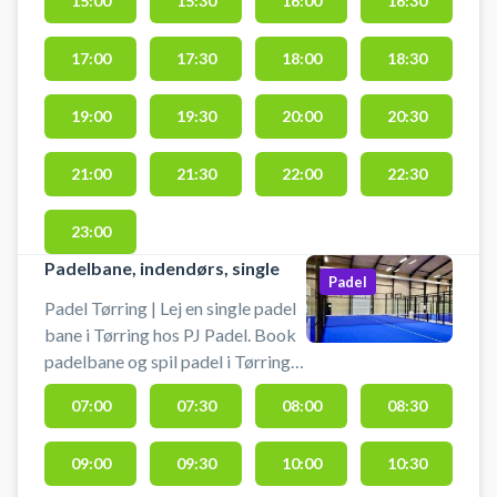
15:00
15:30
16:00
16:30
17:00
17:30
18:00
18:30
19:00
19:30
20:00
20:30
21:00
21:30
22:00
22:30
23:00
Padelbane, indendørs, single
Padel
Padel Tørring | Lej en single padel
bane i Tørring hos PJ Padel. Book
padelbane og spil padel i Tørring
på PJ Padels indendørs
07:00
07:30
08:00
08:30
padelbaner. Padelbanen er til 2
personer på kunstgræsset Mondo
09:00
09:30
10:00
10:30
Supercourt XN, som bruges på
World Padel Tour.