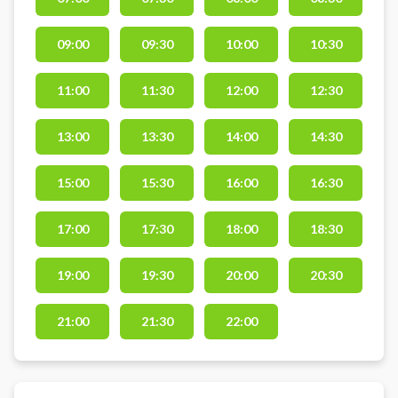
Koldings to padelcentre på
Ambolten 2 i Kolding. Centrene
09:00
09:30
10:00
10:30
har tilsammen 20 padelbaner
primært inde, men også denne
udendørsbane dobbeltbane.
11:00
11:30
12:00
12:30
Gratis parkering, bat kan lejes og
bolde købes i Sparekassen
13:00
13:30
14:00
14:30
Kronjylland Padel Arena, Rocket
Padels 5 stjernede padelcenter i
15:00
15:30
16:00
16:30
Kolding.
17:00
17:30
18:00
18:30
19:00
19:30
20:00
20:30
21:00
21:30
22:00