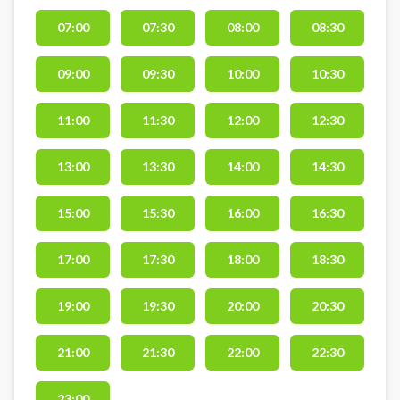
personer. Book en af 10 indendørs
07:00
07:30
08:00
08:30
double padelbaner og spil
padeltennis i Kolding hos UNI10
09:00
09:30
10:00
10:30
Padel på C F Tietgens Vej 10,
6000 Kolding - tidligere WAP
padelcenter. Gratis parkering ved
11:00
11:30
12:00
12:30
booking af padeltennis bane hos
UNI10 padelcenter. Gratis bat er
13:00
13:30
14:00
14:30
inkluderet i banelejen og bolde
kan købes i centret. We Are Padel
15:00
15:30
16:00
16:30
Kolding padelcenter hedder nu
UNI10 #We-Are-Padel-Kolding
17:00
17:30
18:00
18:30
#WAP-kolding #padel-kolding
19:00
19:30
20:00
20:30
21:00
21:30
22:00
22:30
23:00