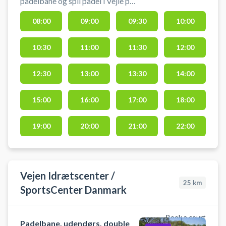
padelbane og spil padel i Vejle på
en af singlebanerne med 12 meter
08:00
09:00
09:30
10:00
loftshøjde i byens største
padelklub. Du finder Vejle
10:30
11:00
11:30
12:00
Padelcenter på Hellumvej 7, 7100
Vejle - lige ved Vejle Boldklub og
VB Parken. Hos Vejle Padelcenter
12:30
13:00
13:30
14:00
findes parkering lige ved
padelcentret, hvor du finder 12
15:00
16:00
17:00
18:00
indendørs paddelbaner, hvoraf 10
double- og 2 singlebaner.
19:00
20:00
21:00
22:00
Padelcentert tilbyder leje af bat
og køb af bolde.
Vejen Idrætscenter /
25
km
SportsCenter Danmark
Book a court
Padelbane, udendørs, double