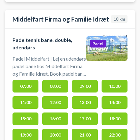
Middelfart Firma og Familie Idræt
18
km
Book a court
Padeltennis bane, double,
Padel
udendørs
Padel Middelfart | Lej en udendørs
padel bane hos Middelfart Firma
og Familie Idræt. Book padelbane
og spil udendørs padel i
07:00
08:00
09:00
10:00
Middelfart, med højt til "loftet".
Padelbanerne ligger ved Færøvej
11:00
12:00
13:00
14:00
63 i Middelfart, hvor du finder
gratis parkering og mulighed for
omklædning og bad. Låne bat og
15:00
16:00
17:00
18:00
bolde ligger i forrummet ved
omklædningsrummene - husk at
19:00
20:00
21:00
22:00