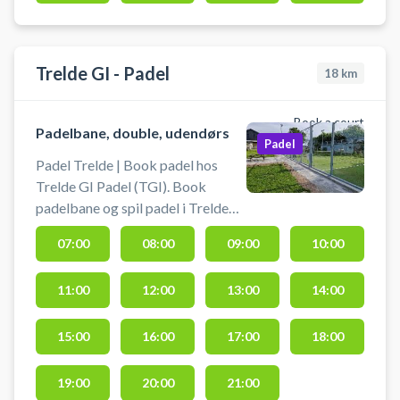
afleverer tilbage.
Trelde GI - Padel
18
km
Book a court
Padelbane, double, udendørs
Padel
Padel Trelde | Book padel hos
Trelde GI Padel (TGI). Book
padelbane og spil padel i Trelde
ved Fredericia på en udendørs
07:00
08:00
09:00
10:00
double padelbane i naturskønne
omgivelser tæt på bl.a. Høll
11:00
12:00
13:00
14:00
Strand. TGI Padel beliggende på
Bøgeskovvej 37C, 7000
Fredericia, byder på udendørs
15:00
16:00
17:00
18:00
padel og gratis parkering ved
Bøgeskovhallen kun få kilometer
19:00
20:00
21:00