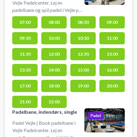
Vejle Padelcenter. Lej en
padelbane og spil padel i Vejle på
en af doublebanerne med 12
07:00
08:00
08:30
09:00
meter loftshøjde i byens største
padelklub. Du finder Vejle
09:30
10:00
10:30
11:00
Padelcenter på Hellumvej 7, 7100
Vejle - lige ved Vejle Boldklub og
VB Parken. Hos Vejle Padelcenter
11:30
12:00
12:30
13:00
findes parkering lige ved
padelcentret, hvor du finder 12
13:30
14:00
15:00
16:00
indendørs paddelbaner, hvoraf 10
double- og 2 singlebaner.
17:00
18:00
19:00
20:00
Padelcentert tilbyder leje af bat
og køb af bolde.
21:00
22:00
Padelbane, indendørs, single
Padel
Padel Vejle | Book padelbane i
Vejle Padelcenter. Lej en