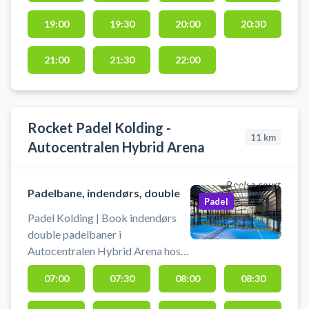
19:00
19:30
20:00
20:30
21:00
21:30
22:00
Rocket Padel Kolding -
11
km
Autocentralen Hybrid Arena
Book a court
Padelbane, indendørs, double
Padel
Padel Kolding | Book indendørs
double padelbaner i
Autocentralen Hybrid Arena hos
Rocket Padel Kolding. Lej en
07:00
07:30
08:00
08:30
doublebane og spil padel i Rocket
Padel Koldings padelcenter