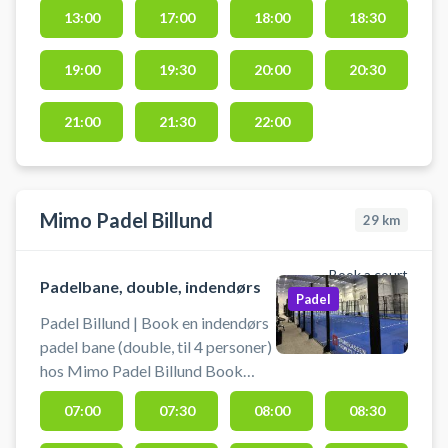
13:00
17:00
18:00
18:30
19:00
19:30
20:00
20:30
21:00
21:30
22:00
Mimo Padel Billund
29
km
Book a court
Padelbane, double, indendørs
Padel
Padel Billund | Book en indendørs
padel bane (double, til 4 personer)
hos Mimo Padel Billund Book
padelbane og spil padel i Billund
07:00
07:30
08:00
08:30
ved Lalandia og Legoland i det
gamle We Are Padel Padelcenter