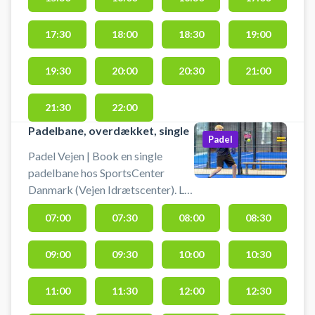
padel-vejen #spil-padel-vejen
17:30
18:00
18:30
19:00
19:30
20:00
20:30
21:00
21:30
22:00
Padelbane, overdækket, single
Padel
Padel Vejen | Book en single
padelbane hos SportsCenter
Danmark (Vejen Idrætscenter). Lej
padelbane og spil padel i Vejen på
07:00
07:30
08:00
08:30
en udendørs overdækket
singlebane. Lej bat og køb bolde i
09:00
09:30
10:00
10:30
Sportsbooking / receptionen, der
ligger lige ved hovedindgangen.
#padel-i-vejen #vejen-padel
11:00
11:30
12:00
12:30
#book-padel #spil-padel-vejen