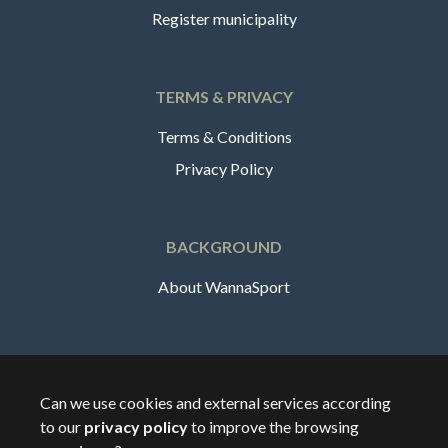
Register municipality
TERMS & PRIVACY
Terms & Conditions
Privacy Policy
BACKGROUND
About WannaSport
English
Can we use cookies and external services according
to our
privacy policy
to improve the browsing
🇸🇪
Sverige