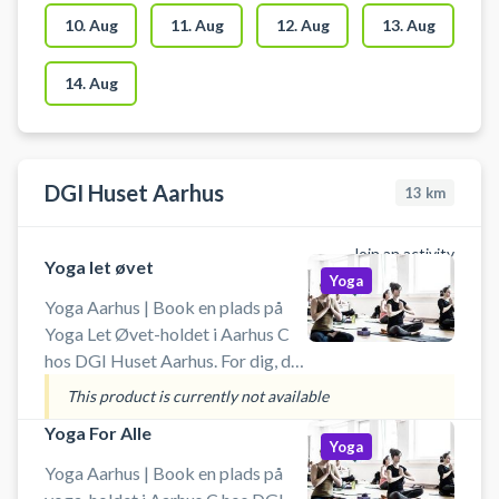
lokalet KUN benyttes til yoga,
10. Aug
11. Aug
12. Aug
13. Aug
meditation og mindfulness.
14. Aug
DGI Huset Aarhus
13
km
Join an activity
Yoga let øvet
Yoga
Yoga Aarhus | Book en plads på
Yoga Let Øvet-holdet i Aarhus C
hos DGI Huset Aarhus. For dig, der
har erfaring med yoga og er klar til
This product is currently not available
næste niveau. På dette hold
Yoga For Alle
arbejder vi med balance, styrke og
Yoga
mere avancerede yogastillinger i
Yoga Aarhus | Book en plads på
et fokuseret og dynamisk flow. Et