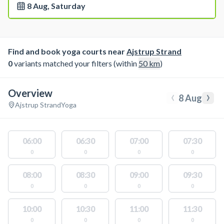
8 Aug, Saturday
Find and book yoga courts near
Ajstrup Strand
0
variants matched your filters (within
50
km
)
Overview
‹
›
8 Aug
Ajstrup Strand
Yoga
06:00
06:30
07:00
07:30
0
0
0
0
08:00
08:30
09:00
09:30
0
0
0
0
10:00
10:30
11:00
11:30
0
0
0
0