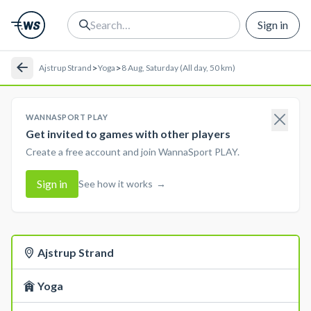
Sign in
>
>
Ajstrup Strand
Yoga
8 Aug, Saturday (All day, 50 km)
WANNASPORT PLAY
Get invited to games with other players
Create a free account and join WannaSport PLAY.
Sign in
See how it works
→
Ajstrup Strand
Yoga