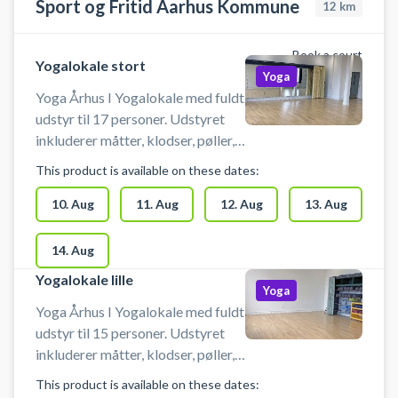
Sport og Fritid Aarhus Kommune
12
km
Book a court
Yogalokale stort
Yoga
Yoga Århus I Yogalokale med fuldt
udstyr til 17 personer. Udstyret
inkluderer måtter, klodser, pøller,
tæpper m.v. På grund af
This product is available on these dates:
bygningens konstruktion må
lokalet KUN benyttes til yoga,
10. Aug
11. Aug
12. Aug
13. Aug
meditation og mindfulness.
14. Aug
Yogalokale lille
Yoga
Yoga Århus I Yogalokale med fuldt
udstyr til 15 personer. Udstyret
inkluderer måtter, klodser, pøller,
tæpper m.v. På grund af
This product is available on these dates:
bygningens konstruktion må