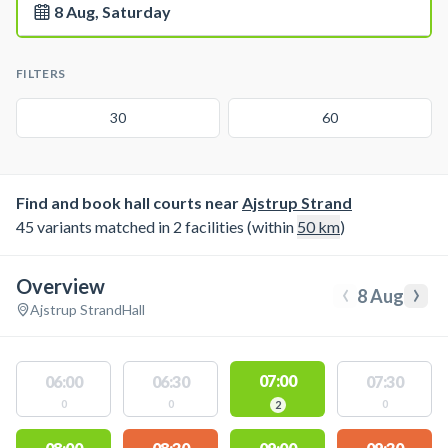
8 Aug, Saturday
FILTERS
30
60
Find and book hall courts near
Ajstrup Strand
45 variants matched in 2 facilities (within
50
km
)
Overview
‹
›
8 Aug
Ajstrup Strand
Hall
07:00
06:00
06:30
07:30
0
0
0
2