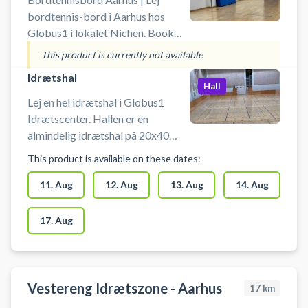
bordtennis-bord i Aarhus hos
Globus1 i lokalet Nichen. Book
bordtennisbord og spil bordtennis
This product is currently not available
i Aarhus. Anlægget er bemandet.
Idrætshal
Der skal bruges indendørssko. Der
Hall
er omklædningsrum. Prisen er inkl.
Lej en hel idrætshal i Globus1
leje af bat og bolde.
Idrætscenter. Hallen er en
almindelig idrætshal på 20x40
meter. Hallen kan også bruges
This product is available on these dates:
som indendørs fodboldbane med
bander. Man skal bruge
11. Aug
12. Aug
13. Aug
14. Aug
indendørssko. Anlægget er
bemandet. Der er omklædning.
17. Aug
#Book-indendørs-fodbold #Spil-
indendørs-fodbold #Indendørs-
fodbold-Aarhus #Fodboldbane-
Aarhus
Vestereng Idrætszone - Aarhus
17
km