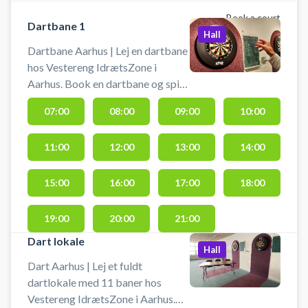
Book a court
Dartbane 1
Hall
Dartbane Aarhus | Lej en dartbane
hos Vestereng IdrætsZone i
Aarhus. Book en dartbane og spil
dart i Aarhus på en kvalitets
07:00
08:00
09:00
10:00
dartbane hos Vestereng
IdrætsZone. Du skal selv
11:00
12:00
13:00
14:00
medbringe pile til at spille med.
Der er gratis parkering 50 meter
fra hallen ved booking af dartbane
15:00
16:00
17:00
18:00
i Aarhus i Vestereng IdrætsZone's
lokaler.
19:00
20:00
21:00
Dart lokale
Hall
Dart Aarhus | Lej et fuldt
dartlokale med 11 baner hos
Vestereng IdrætsZone i Aarhus.