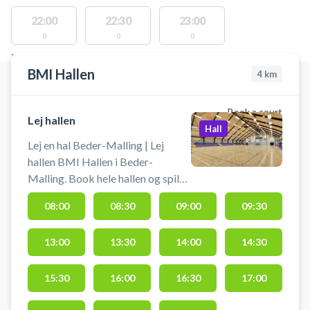
22:00
22:30
23:00
0
0
0
FACILITIES WITH AVAILABLE ACTIVITIES
BMI Hallen
4
km
Book a court
Lej hallen
Hall
Lej en hal Beder-Malling | Lej
hallen BMI Hallen i Beder-
Malling. Book hele hallen og spil
bl.a. volleyball, håndbold,
08:00
08:30
09:00
09:30
basketball, badminton eller
pickleball. BMI Hallen er
13:00
13:30
14:00
14:30
beliggende syd for Aarhus. Det er
nemt at komme til hallen og der er
gratis parkeringsmuligheder lige
15:30
16:00
16:30
17:00
foran hallen.