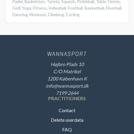
Padel
,
Badminton
,
Tennis
,
Squash
,
Pickleball
,
Table Tennis
,
Golf
,
Yoga
,
Fitness
,
Volleyball
,
Football
,
Basketball
,
Floorball
,
Dancing
,
Workout
,
Climbing
,
Cycling
Højbro Plads 10
C/O Matrikel
1200 København K
info@wannasport.dk
7199 2644
PRACTITIONERS
Contact
Delete userdata
FAQ