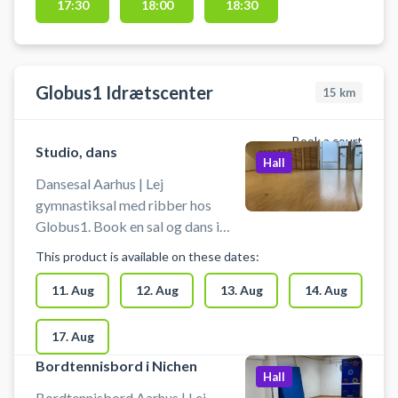
17:30
18:00
18:30
Globus1 Idrætscenter
15
km
Book a court
Studio, dans
Hall
Dansesal Aarhus | Lej
gymnastiksal med ribber hos
Globus1. Book en sal og dans i
Aarhus. Danse salen måler 12 x 12
This product is available on these dates:
m. Der er spejle på endevæggen i
dansesalen. Udstyr skal man selv
11. Aug
12. Aug
13. Aug
14. Aug
medbringe. Man skal bruge
indendørs sko. Boldspil er ikke
17. Aug
tilladt.
Bordtennisbord i Nichen
Hall
Bordtennisbord Aarhus | Lej