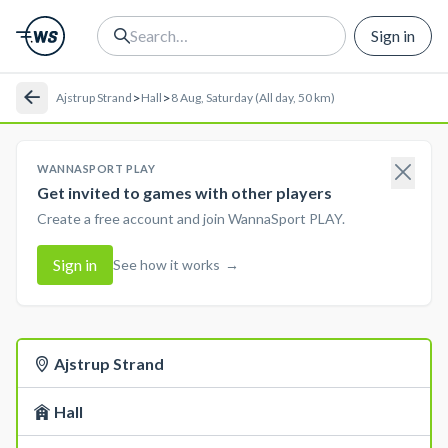
Sign in
>
>
Ajstrup Strand
Hall
8 Aug, Saturday (All day, 50 km)
WANNASPORT PLAY
Get invited to games with other players
Create a free account and join WannaSport PLAY.
Sign in
See how it works
→
Ajstrup Strand
Hall