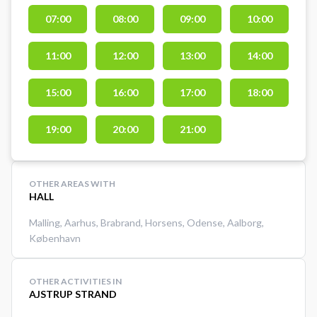
Book hele lokalet med i alt 11
07:00
08:00
09:00
10:00
dartbaner og spil dart i Aarhus
med en større gruppe af
11:00
12:00
13:00
14:00
dartspillere samtidigt. Dartlokalet
lejes i 60 min. ad gangen og
dartpile medbringes selv. Gratis
15:00
16:00
17:00
18:00
parkering 50 meter fra hallen ved
booking af dartbanerne i
19:00
20:00
21:00
Vestereng IdrætsZone.
OTHER AREAS WITH
HALL
Malling
,
Aarhus
,
Brabrand
,
Horsens
,
Odense
,
Aalborg
,
København
OTHER ACTIVITIES IN
AJSTRUP STRAND