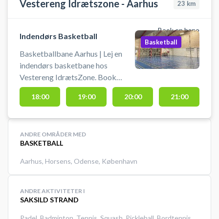
Vestereng Idrætszone - Aarhus
23
km
Book en bane
Indendørs Basketball
Basketball
Basketballbane Aarhus | Lej en
indendørs basketbane hos
Vestereng IdrætsZone. Book
basketballbane og spil basketball
18:00
19:00
20:00
21:00
i Aarhus på en indendørsbane hos
Vestereng IdrætsZone. Tiderne
for booking af basketballbanen er
ANDRE OMRÅDER MED
60 min. ad gangen. Medbring egen
BASKETBALL
bold. Gratis parkering ved grus
parkeringen 50 meter fra hallen.
Aarhus
,
Horsens
,
Odense
,
København
Lys tænder 10 min før din booking.
ANDRE AKTIVITETER I
SAKSILD STRAND
Padel
,
Badminton
,
Tennis
,
Squash
,
Pickleball
,
Bordtennis
,