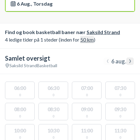
6 Aug., Torsdag
Find og book basketball baner nær
Saksild Strand
4 ledige tider på 1 steder (inden for
50
km
)
Samlet oversigt
‹
›
6 aug.
Saksild Strand
Basketball
06:00
06:30
07:00
07:30
0
0
0
0
08:00
08:30
09:00
09:30
0
0
0
0
10:00
10:30
11:00
11:30
0
0
0
0