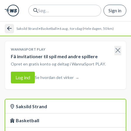
Sign in
>
>
Saksild Strand
Basketball
6 aug., torsdag (Hele dagen, 50 km)
WANNASPORT PLAY
Få invitationer til spil med andre spillere
Opret en gratis konto og deltag i WannaSport PLAY.
Log ind
Se hvordan det virker
→
Saksild Strand
Basketball