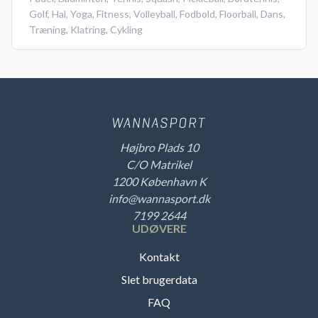
Golf
,
Hal
,
Yoga
,
Fitness
,
Volleyball
,
Fodbold
,
Floorball
,
Dans
,
Træning
,
Klatring
,
Cykling
Højbro Plads 10
C/O Matrikel
1200 København K
info@wannasport.dk
7199 2644
UDØVERE
Kontakt
Slet brugerdata
FAQ