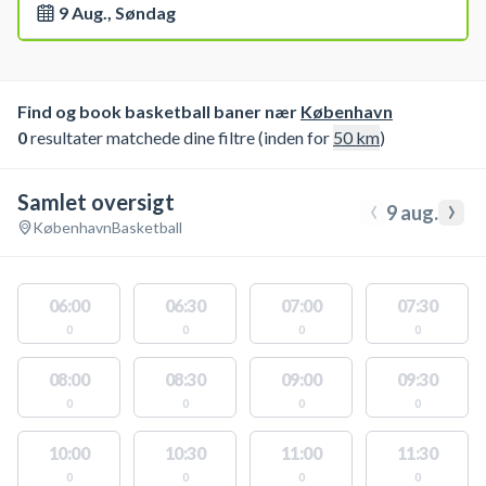
9 Aug., Søndag
Find og book basketball baner nær
København
0
resultater matchede dine filtre (inden for
50
km
)
Samlet oversigt
‹
›
9 aug.
København
Basketball
06:00
06:30
07:00
07:30
0
0
0
0
08:00
08:30
09:00
09:30
0
0
0
0
10:00
10:30
11:00
11:30
0
0
0
0