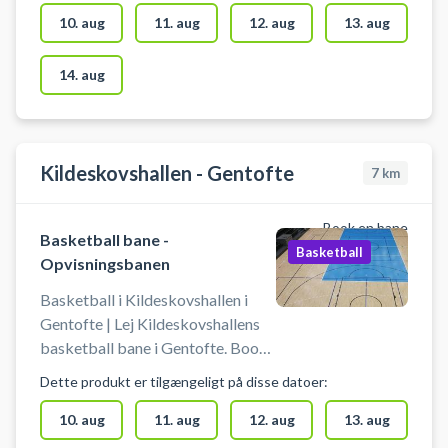
basketballbaner klar til booking -
10. aug
11. aug
12. aug
13. aug
centralt i København hos DGI
Byen. DGI Byen på Tietgensgade
14. aug
65, 1704 København V, byder
udover leje af mindre basketbaner
også på muligheden for at leje en
stor basketball- eller
Kildeskovshallen - Gentofte
7
km
volleyballbane under samme tag.
Book en bane
Basketball bane -
Basketball
Opvisningsbanen
Basketball i Kildeskovshallen i
Gentofte | Lej Kildeskovshallens
basketball bane i Gentofte. Book
hele basketball banen i hallen
Dette produkt er tilgængeligt på disse datoer:
(40x20meter) og spil basket på
opvisningsbanen i
10. aug
11. aug
12. aug
13. aug
Kildeskovshallen beliggende på