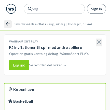
Sign in
>
>
København
Basketball
9 aug., søndag (Hele dagen, 50 km)
WANNASPORT PLAY
Få invitationer til spil med andre spillere
Opret en gratis konto og deltag i WannaSport PLAY.
Log ind
Se hvordan det virker
→
København
Basketball