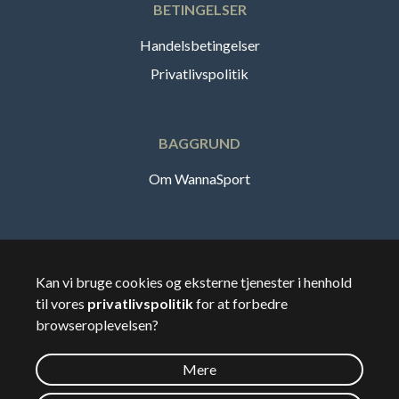
BETINGELSER
Handelsbetingelser
Privatlivspolitik
BAGGRUND
Om WannaSport
Dansk
Kan vi bruge cookies og eksterne tjenester i henhold
til vores
privatlivspolitik
for at forbedre
🇸🇪
Sverige
browseroplevelsen?
Mere
©
2026
Wannasport.dk