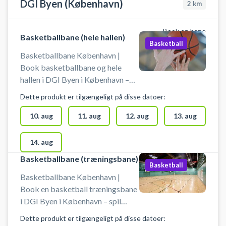
DGI Byen (København)
2
km
Book en bane
Basketballbane (hele hallen)
Basketball
Basketballbane København |
Book basketballbane og hele
hallen i DGI Byen i København –
spil indendørs basketball på en
Dette produkt er tilgængeligt på disse datoer:
fuld basketbane midt i byen. Stor
basketballbane klar til booking -
10. aug
11. aug
12. aug
13. aug
centralt i København hos DGI
Byen. DGI Byen på Tietgensgade
14. aug
65, 1704 København V, byder
Basketballbane (træningsbane)
udover booking af den store
Basketball
basketballbane på en række
Basketballbane København |
andre aktiviteter bl.a mindre
Book en basketball træningsbane
basket-, volley- og
i DGI Byen i København – spil
pickleballbaner i samme lokaler.
basketball på en træningsbane
Dette produkt er tilgængeligt på disse datoer:
midt i byen. 5 mindre