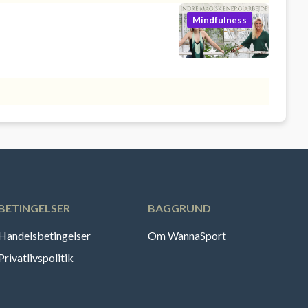
Mindfulness
BETINGELSER
BAGGRUND
Handelsbetingelser
Om WannaSport
Privatlivspolitik