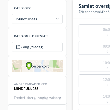
Samlet oversi
CATEGORY
København
Mindf
Mindfulness
06:0
0
DATO OG KLOKKESLÆT
08:0
7 aug., fredag
0
10:0
Se på kort
0
12:0
ANDRE OMRÅDER MED
0
MINDFULNESS
14:0
Frederiksberg
,
Lyngby
,
Aalborg
0