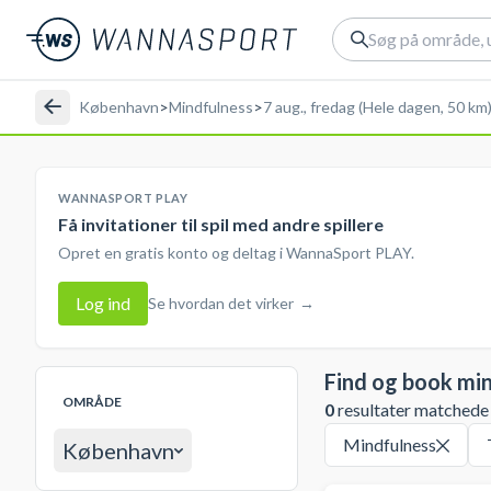
København
>
Mindfulness
>
7 aug., fredag (Hele dagen, 50 km
WANNASPORT PLAY
Få invitationer til spil med andre spillere
Opret en gratis konto og deltag i WannaSport PLAY.
Log ind
Se hvordan det virker
→
Find og book mi
OMRÅDE
0
resultater matchede d
Mindfulness
København