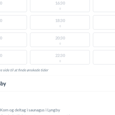
0
16:30
0
0
18:30
0
0
20:30
0
0
22:30
0
e side til at finde ønskede tider
AKTIVITETER
sby
Kom og deltag i saunagus i Lyngby