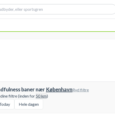
)
ndfulness baner nær
København
Ryd filtre
ine filtre (inden for
50
km
)
Today
Hele dagen