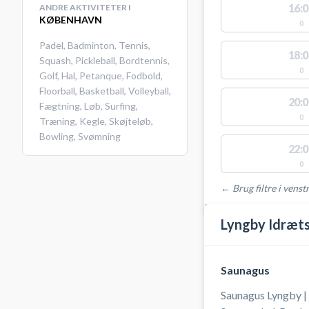
16:0
ANDRE AKTIVITETER I
KØBENHAVN
0
Padel
,
Badminton
,
Tennis
,
18:0
Squash
,
Pickleball
,
Bordtennis
,
0
Golf
,
Hal
,
Petanque
,
Fodbold
,
Floorball
,
Basketball
,
Volleyball
,
20:0
Fægtning
,
Løb
,
Surfing
,
0
Træning
,
Kegle
,
Skøjteløb
,
Bowling
,
Svømning
22:0
0
← Brug filtre i venstr
STEDER MED LEDIGE 
Lyngby Idræt
Saunagus
Saunagus Lyngby | 