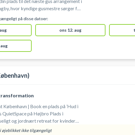
n plads til det næste gus arrangement i
ngby, hvor kyndige gusmestre sørger for
d oplevelse. Book din billet til gus i
gængeligt på disse datoer:
 aug
ons 12. aug
 aug
København)
transformation
t København | Book en plads på ’Hud i
s QuietSpace på Højbro Plads i
eligt og jordnært retreat for kvinder
forstå og pleje huden i og efter
 øjeblikket ikke tilgængeligt