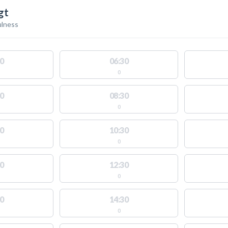
gt
ulness
0
06:30
0
0
08:30
0
0
10:30
0
0
12:30
0
0
14:30
0