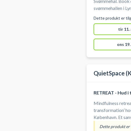
Svømmehal. Book di
svømmehallen i Ly
en rolig og sanseful
Dette produkt er til
Lyngby nu!
tir 11.
ons 19.
QuietSpace (
RETREAT - Hud i 
Mindfulness retrea
transformation’ ho
København. Et sans
40+, der ønsker at 
Dette produkt er i