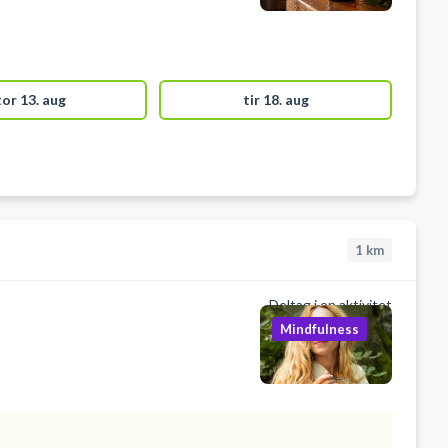
tor 13. aug
tir 18. aug
1
km
Deltag i en aktivitet
Mindfulness