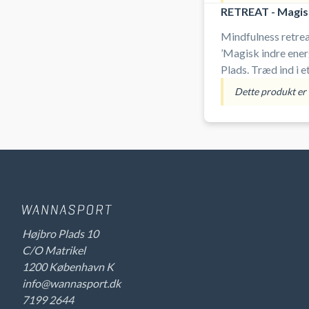
RETREAT - Magisk
dine mønstre, pote
at tage lederskab i
Mindfulness retre
’Magisk indre ene
Plads. Træd ind i e
længes efter at lev
Dette produkt er i
Gennem guidet ene
bevidsthedsøvelser
slippe gamle mønst
indre klarhed.
Højbro Plads 10
C/O Matrikel
1200 København K
info@wannasport.dk
7199 2644