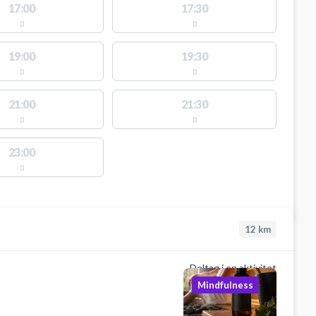
17:00
17:30
0
0
19:00
19:30
0
0
21:00
21:30
0
0
23:00
0
12
km
Deltag i en aktivitet
Mindfulness