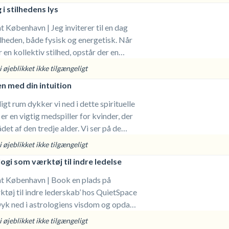
Gennem viden, ritualer og naturlig
i stilhedens lys
i med indre balance og ydre glød – i en
 der forbinder skønhed med velvære.
t København | Jeg inviterer til en dag
lheden, både fysisk og energetisk. Når
r en kollektiv stilhed, opstår der en
 som tillader et indre rum for en dybere
 øjeblikket ikke tilgængeligt
on
n med din intuition
ligt rum dykker vi ned i dette spirituelle
r en vigtig medspiller for kvinder, der
et af den tredje alder. Vi ser på de
kan blokere din intuition, og du får
 øjeblikket ikke tilgængeligt
 at du kan styrke din kontakt med den
gi som værktøj til indre ledelse
at København | Book en plads på
ktøj til indre lederskab’ hos QuietSpace
yk ned i astrologiens visdom og opdag,
shoroskop kan åbne for personlig
 øjeblikket ikke tilgængeligt
ring. Retreatet guider dig til at forstå