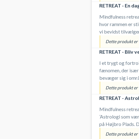
overgangsalderen. 
RETREAT - En dag 
hudpleje arbejder v
kærlig atmosfære,
Mindfulness retrea
hvor rammen er sti
vi bevidst tilvælge
energetisk stilhed,
Dette produkt er i
væren og refleksi
RETREAT - Bliv ve
I et trygt og fortro
fænomen, der især e
bevæger sig i områd
forhindringer, der 
Dette produkt er i
indsigt i, hvordan
RETREAT - Astrolo
Mindfulness retre
’Astrologi som vær
på Højbro Plads. D
hvordan dit fødsel
Dette produkt er i
indsigt og indre sty