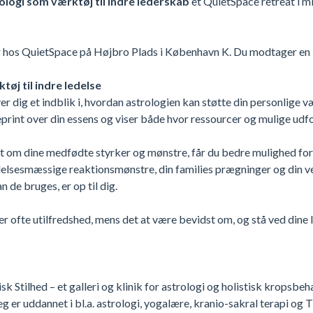
ologi som værktøj til indre lederskab
et QuietSpace retreat i m
år hos QuietSpace på Højbro Plads i København K. Du modtager en 
øj til indre ledelse
 dig et indblik i, hvordan astrologien kan støtte din personlige v
print over din essens og viser både hvor ressourcer og mulige udfo
t om dine medfødte styrker og mønstre, får du bedre mulighed for 
følelsesmæssige reaktionsmønstre, din families prægninger og din vej
 de bruges, er op til dig.
 ofte utilfredshed, mens det at være bevidst om, og stå ved dine læn
k Stilhed – et galleri og klinik for astrologi og holistisk kropsbe
Jeg er uddannet i bl.a. astrologi, yogalære, kranio-sakral terapi o