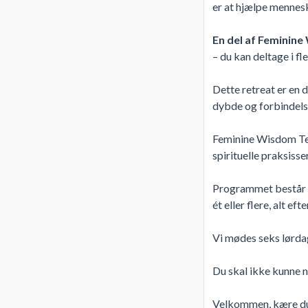
er at hjælpe mennesk
En del af Feminin
– du kan deltage i fler
Dette retreat er en d
dybde og forbindelse
Feminine Wisdom Teac
spirituelle praksiss
Programmet består af
ét eller flere, alt ef
Vi mødes seks lørdage
Du skal ikke kunne n
Velkommen, kære du. 