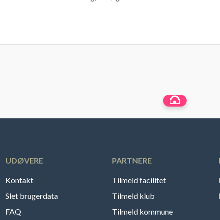
UDØVERE
PARTNERE
Kontakt
Tilmeld facilitet
Slet brugerdata
Tilmeld klub
FAQ
Tilmeld kommune