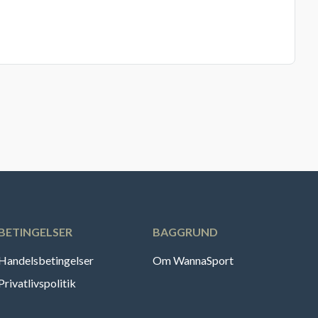
BETINGELSER
BAGGRUND
Handelsbetingelser
Om WannaSport
Privatlivspolitik