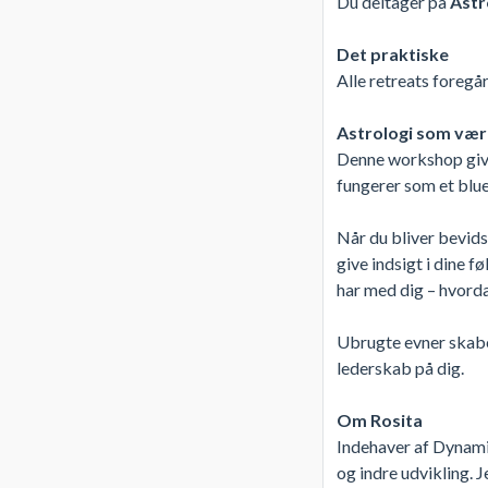
Du deltager på
Astr
Det praktiske
Alle retreats foreg
Astrologi som værkt
Denne workshop giver
fungerer som et blue
Når du bliver bevids
give indsigt i dine 
har med dig – hvordan
Ubrugte evner skaber
lederskab på dig.
Om Rosita
Indehaver af Dynamis
og indre udvikling. 