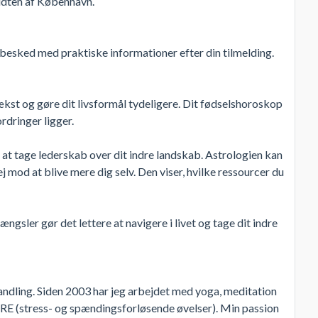
idten af København.
besked med praktiske informationer efter din tilmelding.
ækst og gøre dit livsformål tydeligere. Dit fødselshoroskop
rdringer ligger.
at tage lederskab over dit indre landskab. Astrologien kan
 mod at blive mere dig selv. Den viser, hvilke ressourcer du
gsler gør det lettere at navigere i livet og tage dit indre
handling. Siden 2003 har jeg arbejdet med yoga, meditation
g TRE (stress- og spændingsforløsende øvelser). Min passion