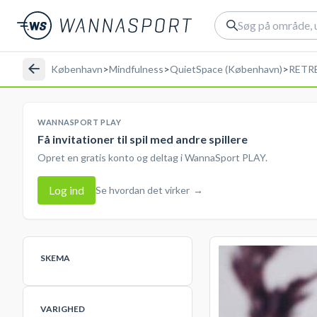
København
>
Mindfulness
>
QuietSpace (København)
>
RETREA
WANNASPORT PLAY
Få invitationer til spil med andre spillere
Opret en gratis konto og deltag i WannaSport PLAY.
Log ind
Se hvordan det virker
→
SKEMA
VARIGHED