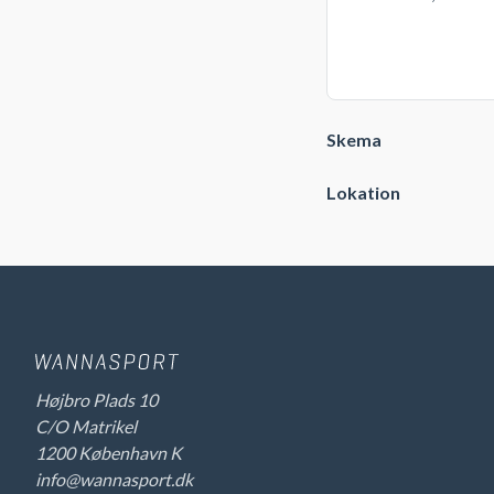
Skema
Lokation
Højbro Plads 10
C/O Matrikel
1200 København K
info@wannasport.dk