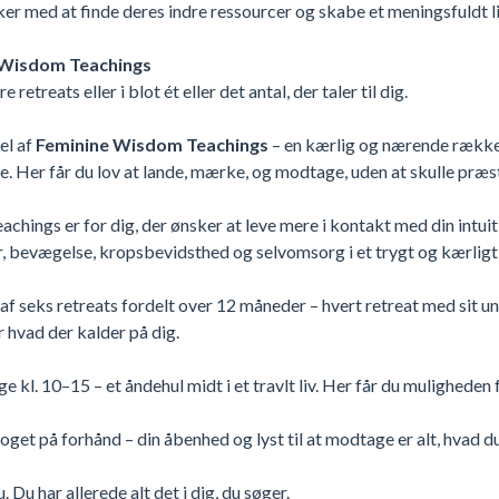
er med at finde deres indre ressourcer og skabe et meningsfuldt li
e Wisdom Teachings
e retreats eller i blot ét eller det antal, der taler til dig.
el af
Feminine Wisdom Teachings
– en kærlig og nærende række a
. Her får du lov at lande, mærke, og modtage, uden at skulle præste
hings er for dig, der ønsker at leve mere i kontakt med din intuiti
er, bevægelse, kropsbevidsthed og selvomsorg i et trygt og kærlig
 seks retreats fordelt over 12 måneder – hvert retreat med sit un
ter hvad der kalder på dig.
 kl. 10–15 – et åndehul midt i et travlt liv. Her får du muligheden 
oget på forhånd – din åbenhed og lyst til at modtage er alt, hvad d
Du har allerede alt det i dig, du søger.