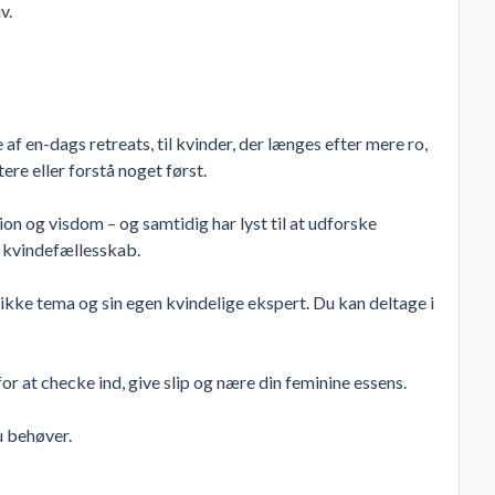
v.
f en-dags retreats, til kvinder, der længes efter mere ro,
re eller forstå noget først.
on og visdom – og samtidig har lyst til at udforske
t kvindefællesskab.
ikke tema og sin egen kvindelige ekspert. Du kan deltage i
for at checke ind, give slip og nære din feminine essens.
u behøver.