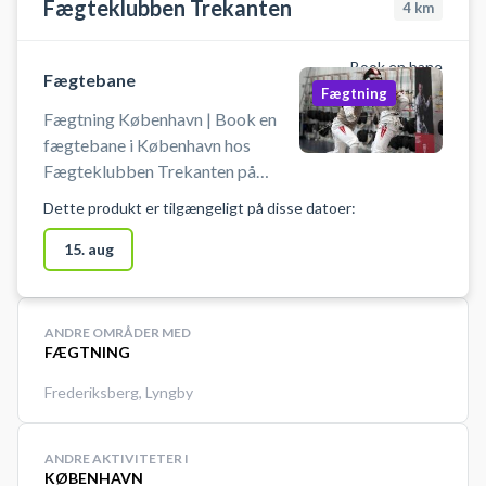
Fægteklubben Trekanten
4
km
Book en bane
Fægtebane
Fægtning
Fægtning København | Book en
fægtebane i København hos
Fægteklubben Trekanten på
Østerbro. Book en fægtebane og
Dette produkt er tilgængeligt på disse datoer:
prøv kræfter med en af verdens
hurtigste og mest taktiske
15. aug
sportsgrene i professionelle
omgivelser ved Ryparken på
Østerbro i København.
ANDRE OMRÅDER MED
FÆGTNING
Frederiksberg
,
Lyngby
ANDRE AKTIVITETER I
KØBENHAVN