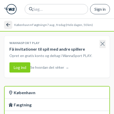
Sign in
>
>
København
Fægtning
7 aug., fredag (Hele dagen, 50 km)
WANNASPORT PLAY
Få invitationer til spil med andre spillere
Opret en gratis konto og deltag i WannaSport PLAY.
Log ind
Se hvordan det virker
→
København
Fægtning