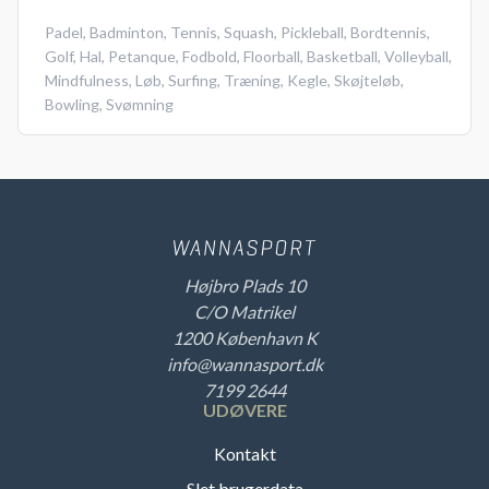
Padel
,
Badminton
,
Tennis
,
Squash
,
Pickleball
,
Bordtennis
,
Golf
,
Hal
,
Petanque
,
Fodbold
,
Floorball
,
Basketball
,
Volleyball
,
Mindfulness
,
Løb
,
Surfing
,
Træning
,
Kegle
,
Skøjteløb
,
Bowling
,
Svømning
Højbro Plads 10
C/O Matrikel
1200 København K
info@wannasport.dk
7199 2644
UDØVERE
Kontakt
Slet brugerdata