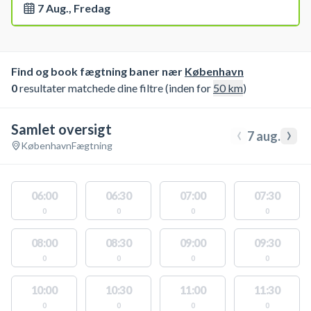
7 Aug., Fredag
Find og book fægtning baner nær
København
0
resultater matchede dine filtre (inden for
50
km
)
Samlet oversigt
‹
›
7 aug.
København
Fægtning
06:00
06:30
07:00
07:30
0
0
0
0
08:00
08:30
09:00
09:30
0
0
0
0
10:00
10:30
11:00
11:30
0
0
0
0