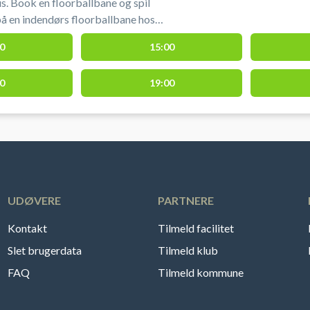
s. Book en floorballbane og spil
 på en indendørs floorballbane hos
one. Floorballbanen i Aarhus udgør 1/3
0
15:00
king af floorballbane i Aarhus hos
0
19:00
one.
UDØVERE
PARTNERE
Kontakt
Tilmeld facilitet
Slet brugerdata
Tilmeld klub
FAQ
Tilmeld kommune