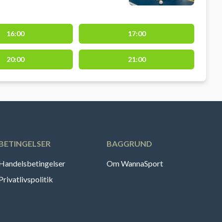
16:00
17:00
20:00
21:00
BETINGELSER
BAGGRUND
Handelsbetingelser
Om WannaSport
Privatlivspolitik