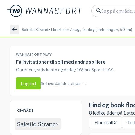
Saksild Strand
>
Floorball
>
7 aug., fredag (Hele dagen, 50 km)
WANNASPORT PLAY
Få invitationer til spil med andre spillere
Opret en gratis konto og deltag i WannaSport PLAY.
Log ind
Se hvordan det virker
→
Find og book flo
OMRÅDE
8 ledige tider på 1 ste
Floorball
Tod
Saksild Strand