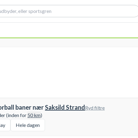
orball baner nær
Saksild Strand
Ryd filtre
der (inden for
50
km
)
ay
Hele dagen