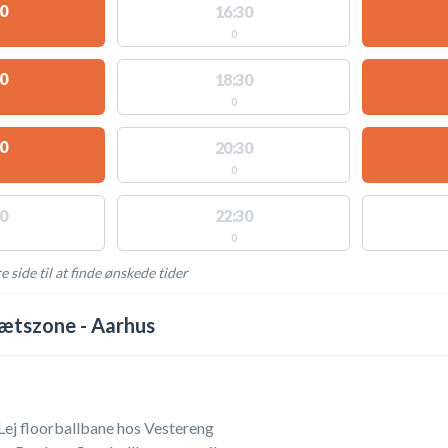
0
16:30
0
0
18:30
0
0
20:30
0
0
22:30
0
e side til at finde ønskede tider
AKTIVITETER
ætszone - Aarhus
 Lej floorballbane hos Vestereng