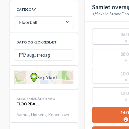
Samlet oversi
CATEGORY
Saksild Strand
Floo
Floorball
06:0
0
DATO OG KLOKKESLÆT
08:0
7 aug., fredag
0
10:0
Se på kort
0
12:0
ANDRE OMRÅDER MED
0
FLOORBALL
14:0
Aarhus
,
Horsens
,
København
1