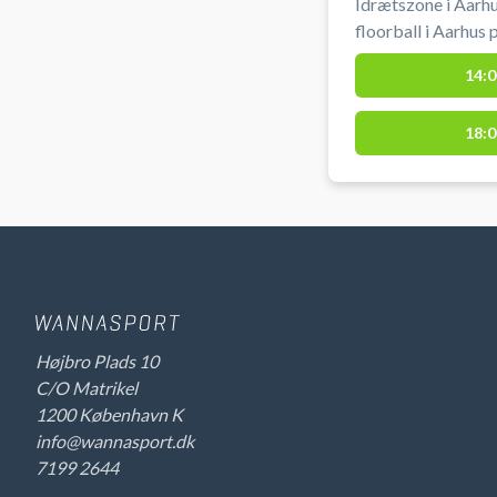
Idrætszone i Aarhu
floorball i Aarhus
Vestereng Idrætsz
14:0
af hallen. Gratis parkering ved grus parkeringen 50 meter
fra hallen ved boo
18:0
Vestereng Idrætsz
Højbro Plads 10
C/O Matrikel
1200 København K
info@wannasport.dk
7199 2644