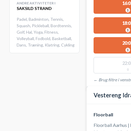
16:0
ANDRE AKTIVITETER I
SAKSILD STRAND
1
Padel
,
Badminton
,
Tennis
,
18:0
Squash
,
Pickleball
,
Bordtennis
,
1
Golf
,
Hal
,
Yoga
,
Fitness
,
Volleyball
,
Fodbold
,
Basketball
,
20:0
Dans
,
Træning
,
Klatring
,
Cykling
1
22:0
0
← Brug filtre i venstr
STEDER MED LEDIGE 
Vestereng Idr
Floorball
Floorball Aarhus |