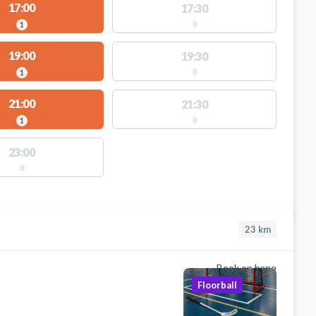
17:00
17:30
0
1
19:00
19:30
0
1
21:00
21:30
0
1
23:00
0
23
km
Book en bane
Floorball