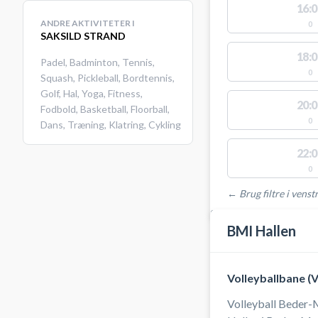
16:0
ANDRE AKTIVITETER I
0
SAKSILD STRAND
18:0
Padel
,
Badminton
,
Tennis
,
0
Squash
,
Pickleball
,
Bordtennis
,
Golf
,
Hal
,
Yoga
,
Fitness
,
20:0
Fodbold
,
Basketball
,
Floorball
,
0
Dans
,
Træning
,
Klatring
,
Cykling
22:0
0
← Brug filtre i venstr
STEDER MED LEDIGE 
BMI Hallen
Volleyballbane (
Volleyball Beder-M