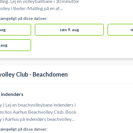
ing. Lej en volleyballbane i 30 minutter
olley i Beder-Malling på en af
I Hallen.
gængeligt på disse datoer:
 aug
søn 9. aug
m
 aug
volley Club - Beachdomen
 indendørs
 | Lej en beachvolleybane indendørs i
n hos Aarhus Beachvolley Club. Book
ey i Aarhus på indendørs beachvolley
il Beachdomen er Paludan Müllers-Vej
gængeligt på disse datoer: