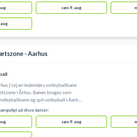
. Beachdomen ligger bag ved den røde
rkeringen.
 aug
søn 9. aug
m
 aug
ætszone - Aarhus
ball
hus | Lej en indendørs volleyballbane
ætszone i Århus. Banen bruges som
olleyballbane og spil volleyball i Aarhus
ør 1/3 af hallen. Banen kan også bruges
gængeligt på disse datoer:
erne er 60 min. ad gangen. Medbring egen
 aug
søn 9. aug
m
 af volleyballbane i Aarhus hos
one.