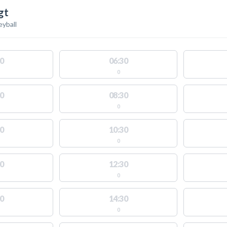
gt
eyball
0
06:30
0
0
08:30
0
0
10:30
0
0
12:30
0
0
14:30
0