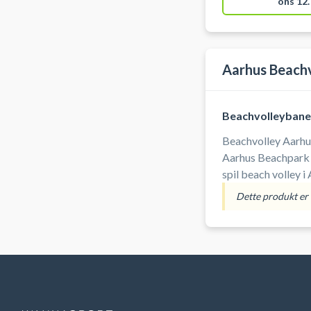
ons 12.
Aarhus Beachv
Beachvolleybane
Beachvolley Aarhus
Aarhus Beachpark 
spil beach volley 
Adressen til Beac
Dette produkt er i
N. Beachparken lig
mellem Skøjtehalle