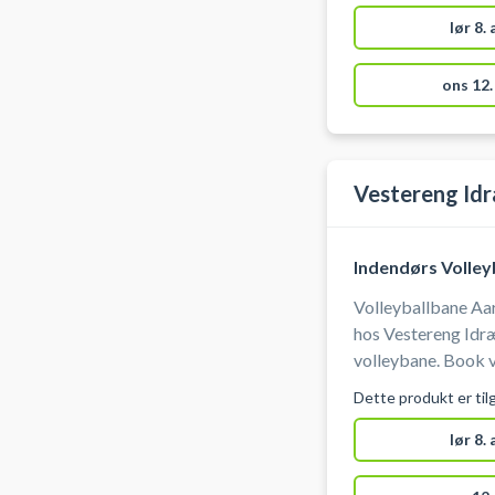
110B, 8200 Aarhus
hal, man ser fra pa
lør 8.
ons 12.
Vestereng Idr
Indendørs Volley
Volleyballbane Aar
hos Vestereng Idr
volleybane. Book v
på en bane der udg
Dette produkt er til
til floorball. Tid
bold. Gratis parkering ved grus parkeringen 50 meter fra
lør 8.
hallen ved booking
Vestereng Idrætsz