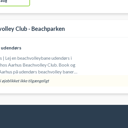
 aug
olley Club - Beachparken
 udendørs
 | Lej en beachvolleybane udendørs i
hos Aarhus Beachvolley Club. Book og
i Aarhus på udendørs beachvolley baner.
hparken er Vesterengvej 35, 8200 Aarhu
 øjeblikket ikke tilgængeligt
ger ligger midt i Vestereng Skov
n, Ringvejen og Skejby Sygehus.