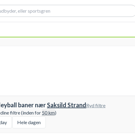
leyball baner nær
Saksild Strand
Ryd filtre
ine filtre (inden for
50
km
)
day
Hele dagen