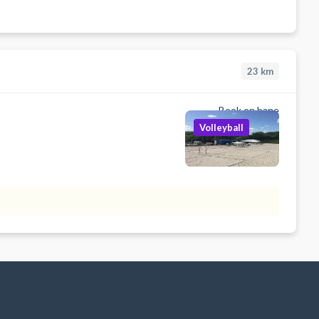
23
km
Book en bane
Volleyball