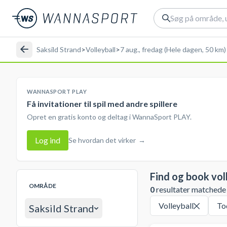
Saksild Strand
>
Volleyball
>
7 aug., fredag (Hele dagen, 50 km)
WANNASPORT PLAY
Få invitationer til spil med andre spillere
Opret en gratis konto og deltag i WannaSport PLAY.
Log ind
Se hvordan det virker
→
Find og book vol
OMRÅDE
0
resultater matchede d
Volleyball
To
Saksild Strand