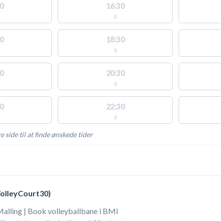
0
16:30
0
0
18:30
0
0
20:30
0
0
22:30
0
e side til at finde ønskede tider
AKTIVITETER
VolleyCourt30)
alling | Book volleyballbane i BMI