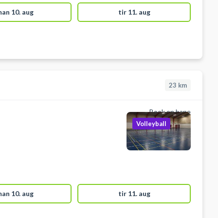
an 10. aug
tir 11. aug
23
km
Book en bane
Volleyball
an 10. aug
tir 11. aug