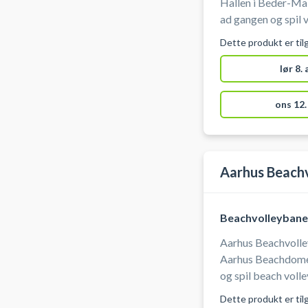
Hallen i Beder-Mall
ad gangen og spil v
volleybanerne i BM
Dette produkt er til
lør 8.
ons 12.
Aarhus Beach
Beachvolleybane
Aarhus Beachvolley
Aarhus Beachdome
og spil beach voll
baner. Adressen t
Dette produkt er til