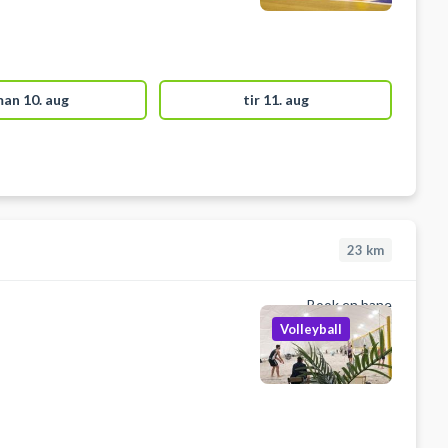
an 10. aug
tir 11. aug
23
km
Book en bane
Volleyball