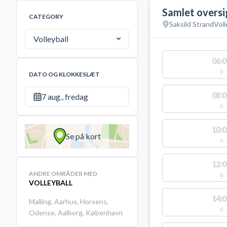
Samlet oversi
CATEGORY
Saksild Strand
Voll
Volleyball
06:0
0
DATO OG KLOKKESLÆT
08:0
7 aug., fredag
0
10:0
Se på kort
0
12:0
ANDRE OMRÅDER MED
0
VOLLEYBALL
14:0
Malling
,
Aarhus
,
Horsens
,
0
Odense
,
Aalborg
,
København