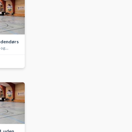
ndendørs
 og
, uden