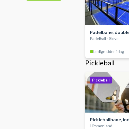
Padelbane, double
Padelhall - Skive
Ledige tider i dag
Pickleball
Pickleball
Pickleballbane, i
HimmerLand