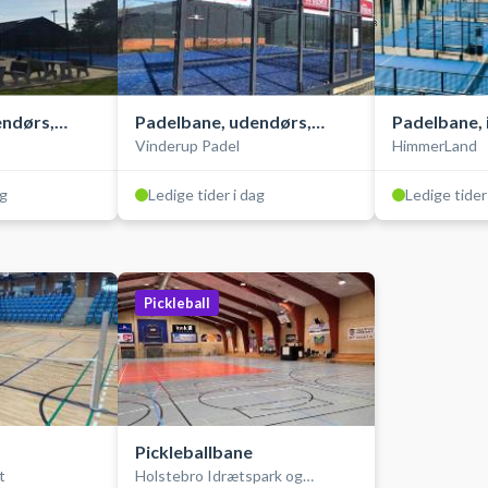
endørs,
Padelbane, udendørs,
Padelbane, 
Vinderup Padel
HimmerLand
double
single
ag
Ledige tider i dag
Ledige tider
Pickleball
Pickleballbane
t
Holstebro Idrætspark og