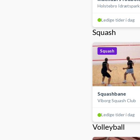
Holstebro Idrætspark
bander (futsal)
Stadionhallen
Ledige tider i dag
Squash
Squash
Squashbane
Viborg Squash Club
Ledige tider i dag
Volleyball