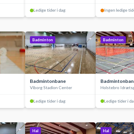
Ledige tider i dag
Ingen ledige tid
Badminton
Badminton
Badmintonbane
Badmintonban
Viborg Stadion Center
Holstebro Idræts
Stadionhallen
Ledige tider i dag
Ledige tider i d
Hal
Hal