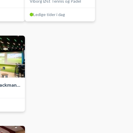
Viborg Øst Tennis og Padel
med lys
Ledige tider i dag
rackman