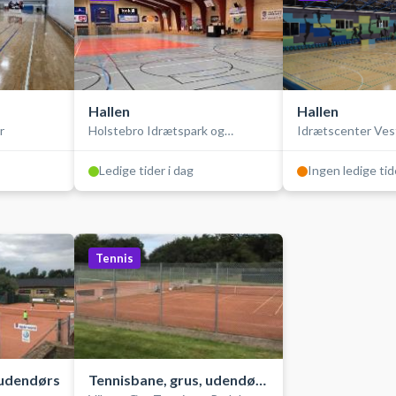
Hallen
Hallen
r
Holstebro Idrætspark og
Idrætscenter Ves
Stadionhallen
Ledige tider i dag
Ingen ledige tid
Tennis
 udendørs
Tennisbane, grus, udendørs