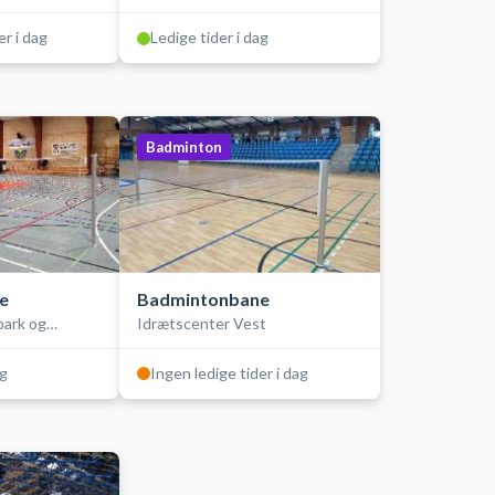
Stadionhallen
er i dag
Ledige tider i dag
Badminton
e
Badmintonbane
park og
Idrætscenter Vest
ag
Ingen ledige tider i dag