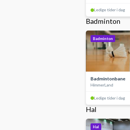
Ledige tider i dag
Badminton
Badminton
Badmintonbane
HimmerLand
Ledige tider i dag
Hal
Hal