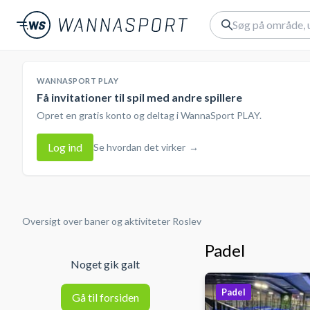
WANNASPORT PLAY
Få invitationer til spil med andre spillere
Opret en gratis konto og deltag i WannaSport PLAY.
Log ind
Se hvordan det virker
→
Oversigt over baner og aktiviteter
Roslev
Padel
Noget gik galt
Padel
Gå til forsiden