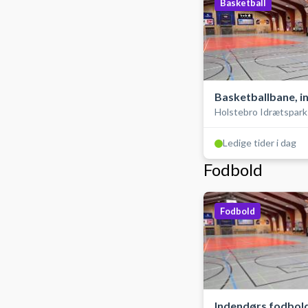
Basketball
Basketballbane, i
Holstebro Idrætspark
Stadionhallen
Ledige tider i dag
Fodbold
Fodbold
Indendørs fodbold