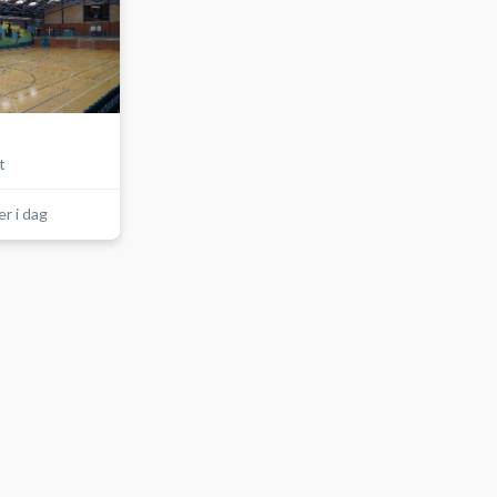
t
er i dag