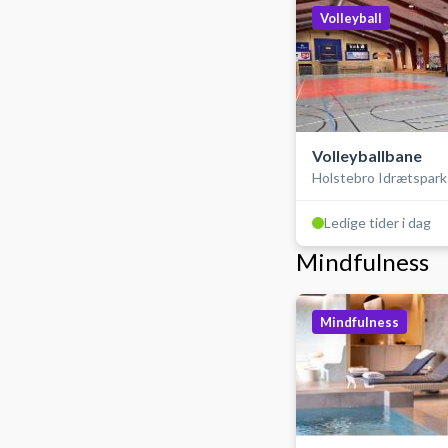
Volleyball
Volleyballbane
Holstebro Idrætspark
Stadionhallen
Ledige tider i dag
Mindfulness
Mindfulness