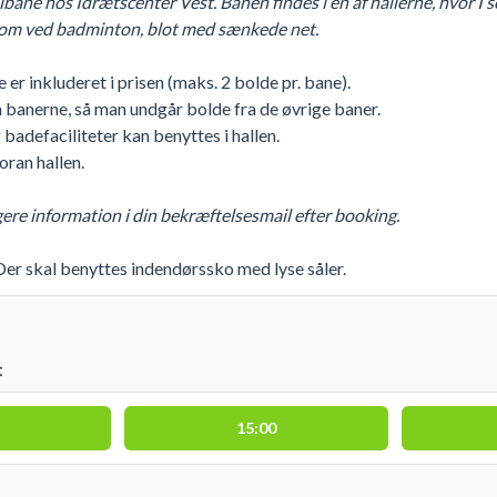
llbane hos Idrætscenter Vest. Banen findes i en af hallerne, hvor I 
m ved badminton, blot med sænkede net.
 er inkluderet i prisen (maks. 2 bolde pr. bane).
banerne, så man undgår bolde fra de øvrige baner.
adefaciliteter kan benyttes i hallen.
oran hallen.
re information i din bekræftelsesmail efter booking.
er skal benyttes indendørssko med lyse såler.
t
15:00