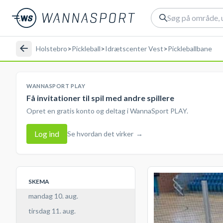
Holstebro
>
Pickleball
>
Idrætscenter Vest
>
Pickleballbane
WANNASPORT PLAY
Få invitationer til spil med andre spillere
Opret en gratis konto og deltag i WannaSport PLAY.
Log ind
Se hvordan det virker
→
SKEMA
mandag 10. aug.
tirsdag 11. aug.