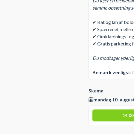
Du lejer en pickleba
samme opsætning so
✔ Bat og lån af bolde
✔ Spærrenet mellem 
✔ Omklædnings- og b
✔ Gratis parkering f
Du modtager yderlige
Bemærk venligst:
D
Skema
mandag 10. augus
14:00