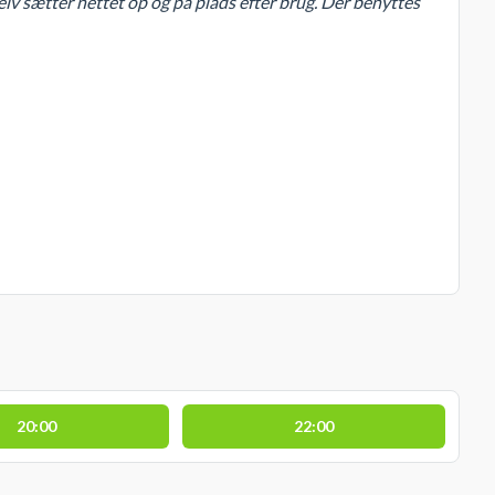
selv sætter nettet op og på plads efter brug. Der benyttes
20:00
22:00