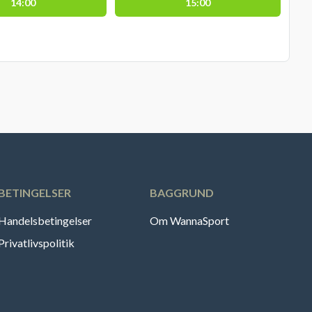
14:00
15:00
BETINGELSER
BAGGRUND
Handelsbetingelser
Om WannaSport
Privatlivspolitik