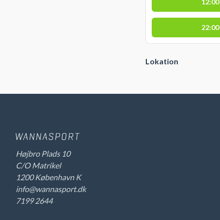
12:00
22:00
Lokation
Højbro Plads 10
C/O Matrikel
1200 København K
info@wannasport.dk
7199 2644