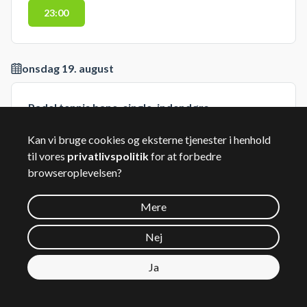
23:00
onsdag 19. august
Padel tennis bane, single, indendørs
Kan vi bruge cookies og eksterne tjenester i henhold
05:00
05:30
06:00
06:30
til vores
privatlivspolitik
for at forbedre
browseroplevelsen?
07:00
07:30
08:00
08:30
Mere
09:00
09:30
10:00
10:30
Nej
11:00
11:30
12:00
12:30
Ja
13:00
13:30
14:00
14:30