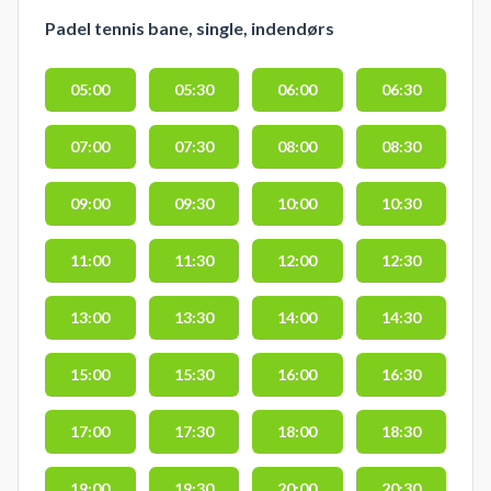
Padel tennis bane, single, indendørs
05:00
05:30
06:00
06:30
07:00
07:30
08:00
08:30
09:00
09:30
10:00
10:30
11:00
11:30
12:00
12:30
13:00
13:30
14:00
14:30
15:00
15:30
16:00
16:30
17:00
17:30
18:00
18:30
19:00
19:30
20:00
20:30