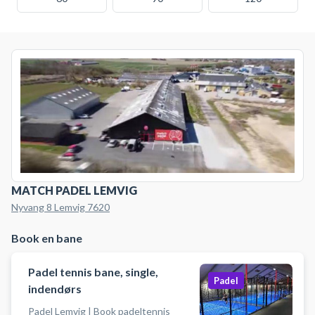
MATCH PADEL LEMVIG
Nyvang 8 Lemvig 7620
Book en bane
Padel tennis bane, single,
Padel
indendørs
Padel Lemvig | Book padeltennis