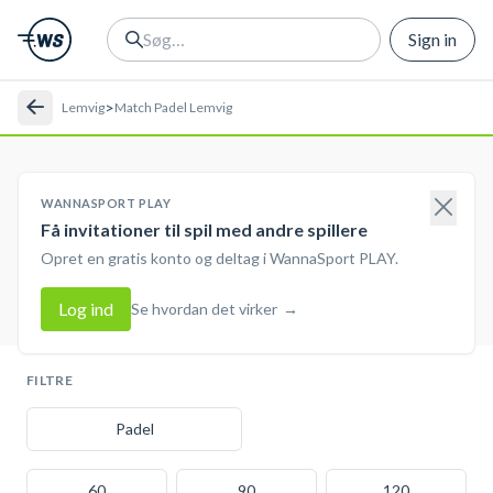
Sign in
>
Lemvig
Match Padel Lemvig
WANNASPORT PLAY
Få invitationer til spil med andre spillere
Opret en gratis konto og deltag i WannaSport PLAY.
Log ind
Se hvordan det virker
→
FILTRE
Padel
60
90
120