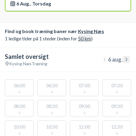
6 Aug., Torsdag
Find og book træning baner nær
Kysing Næs
1 ledige tider på 1 steder (inden for
50
km
)
Samlet oversigt
‹
›
6 aug.
Kysing Næs
Træning
06:00
06:30
07:00
07:30
0
0
0
0
08:00
08:30
09:00
09:30
0
0
0
0
10:00
10:30
11:00
11:30
0
0
0
0