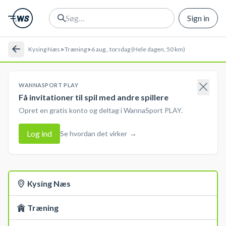
Sign in
>
>
Kysing Næs
Træning
6 aug., torsdag (Hele dagen, 50 km)
WANNASPORT PLAY
Få invitationer til spil med andre spillere
Opret en gratis konto og deltag i WannaSport PLAY.
Log ind
Se hvordan det virker
→
Kysing Næs
Træning