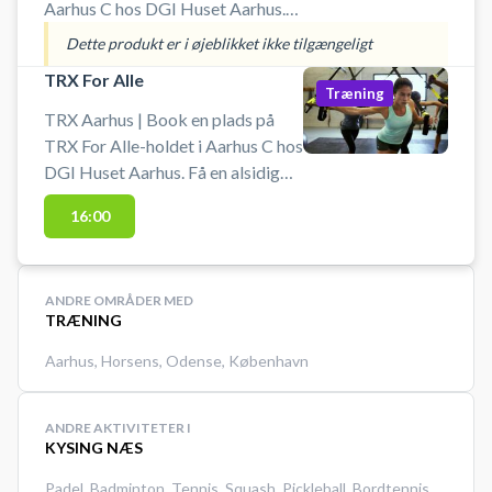
oplagt valg – og alle kan være
Aarhus C hos DGI Huset Aarhus.
med.
Er du ny til træning, på vej tilbage
Dette produkt er i øjeblikket ikke tilgængeligt
efter en skade – eller har du holdt
TRX For Alle
en længere pause? Energi til Livet
Træning
giver dig en tryg og motiverende
TRX Aarhus | Book en plads på
start, hvor du arbejder med styrke,
TRX For Alle-holdet i Aarhus C hos
balance og kondition i små hold
DGI Huset Aarhus. Få en alsidig
med tæt instruktion.
træningsoplevelse med TRX, hvor
16:00
du styrker hele kroppen med egen
kropsvægt som modstand. På
holdet arbejder vi både med puls
ANDRE OMRÅDER MED
og styrke – altid med fokus på en
TRÆNING
aktiv core og god teknik. Book din
plads i dag og få effektiv træning i
Aarhus
,
Horsens
,
Odense
,
København
hjertet af Aarhus!
ANDRE AKTIVITETER I
KYSING NÆS
Padel
,
Badminton
,
Tennis
,
Squash
,
Pickleball
,
Bordtennis
,