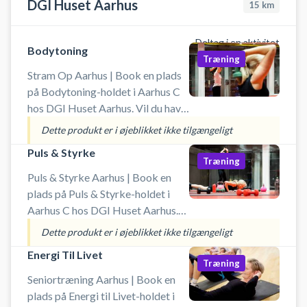
DGI Huset Aarhus
15
km
Deltag i en aktivitet
Bodytoning
Træning
Stram Op Aarhus | Book en plads
på Bodytoning-holdet i Aarhus C
hos DGI Huset Aarhus. Vil du have
en mere tonet krop og stærkere
Dette produkt er i øjeblikket ikke tilgængeligt
muskler? Bodytoning er en
Puls & Styrke
effektiv Stram Op-time med
Træning
mange gentagelser og fokus på
Puls & Styrke Aarhus | Book en
udholdenhed, styrke og form.
plads på Puls & Styrke-holdet i
Perfekt til dig, der vil træne hele
Aarhus C hos DGI Huset Aarhus.
kroppen med lettere vægte og
Kombinér styrketræning og
Dette produkt er i øjeblikket ikke tilgængeligt
egen kropsvægt – uanset niveau.
cardio i én effektiv træningstime!
Energi Til Livet
Uanset om du vil tabe dig, blive
Træning
stærkere eller få mere energi i
Seniortræning Aarhus | Book en
hverdagen, er Puls & Styrke et
plads på Energi til Livet-holdet i