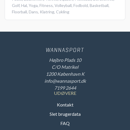
Golf
,
Hal
,
Yoga
,
Fitness
,
Volleyball
,
Fodbold
,
Basketball
,
Floorball
,
Dans
,
Klatring
,
Cykling
Højbro Plads 10
C/O Matrikel
1200 København K
info@wannasport.dk
7199 2644
UDØVERE
Kontakt
Slet brugerdata
FAQ