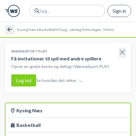
Sign in
>
>
Kysing Næs
Basketball
9 aug., søndag (Hele dagen, 50 km)
WANNASPORT PLAY
Få invitationer til spil med andre spillere
Opret en gratis konto og deltag i WannaSport PLAY.
Log ind
Se hvordan det virker
→
Kysing Næs
Basketball