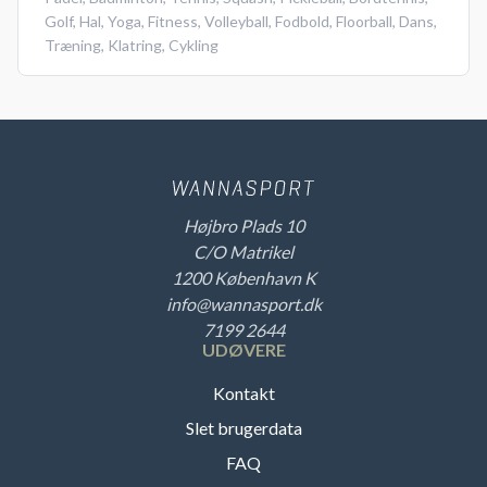
Golf
,
Hal
,
Yoga
,
Fitness
,
Volleyball
,
Fodbold
,
Floorball
,
Dans
,
Træning
,
Klatring
,
Cykling
Højbro Plads 10
C/O Matrikel
1200 København K
info@wannasport.dk
7199 2644
UDØVERE
Kontakt
Slet brugerdata
FAQ