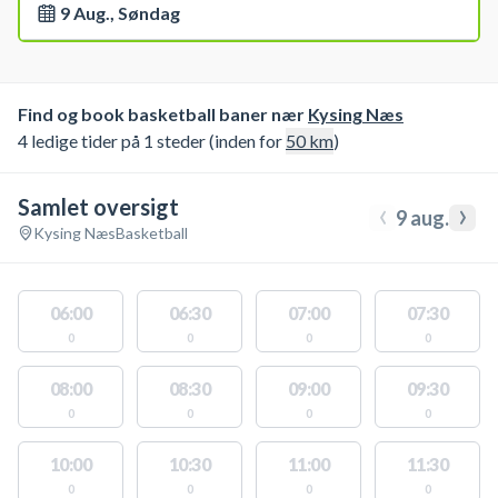
9 Aug., Søndag
Find og book basketball baner nær
Kysing Næs
4 ledige tider på 1 steder (inden for
50
km
)
Samlet oversigt
‹
›
9 aug.
Kysing Næs
Basketball
06:00
06:30
07:00
07:30
0
0
0
0
08:00
08:30
09:00
09:30
0
0
0
0
10:00
10:30
11:00
11:30
0
0
0
0