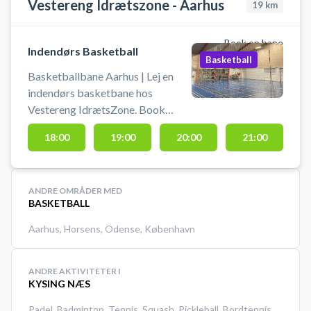
Vestereng Idrætszone - Aarhus
19
km
Book en bane
Indendørs Basketball
Basketball
Basketballbane Aarhus | Lej en
indendørs basketbane hos
Vestereng IdrætsZone. Book
basketballbane og spil basketball
18:00
19:00
20:00
21:00
i Aarhus på en indendørsbane hos
Vestereng IdrætsZone. Tiderne
for booking af basketballbanen er
ANDRE OMRÅDER MED
60 min. ad gangen. Medbring egen
BASKETBALL
bold. Gratis parkering ved grus
parkeringen 50 meter fra hallen.
Aarhus
,
Horsens
,
Odense
,
København
Lys tænder 10 min før din booking.
ANDRE AKTIVITETER I
KYSING NÆS
Padel
,
Badminton
,
Tennis
,
Squash
,
Pickleball
,
Bordtennis
,