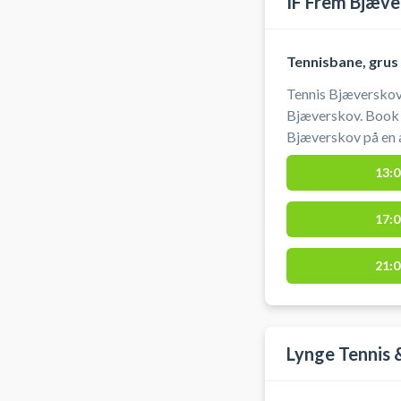
IF Frem Bjæve
Tennisbane, grus
Tennis Bjæverskov 
Bjæverskov. Book e
Bjæverskov på en 
beliggende ved Sk
13:0
har begge en grå grusbelægnin
tennisbanerne, på 
17:0
Skovbohallen på H
21:0
Lynge Tennis 