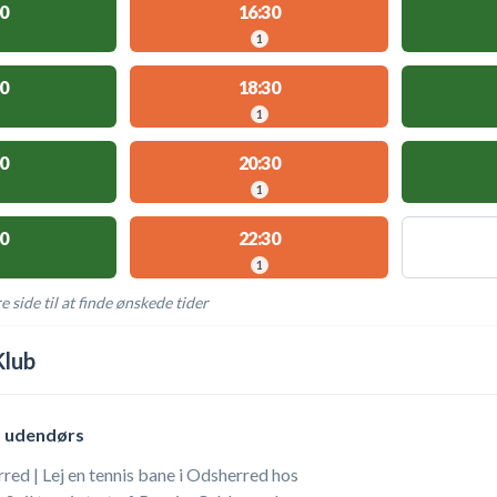
0
16:30
1
0
18:30
1
0
20:30
1
0
22:30
1
e side til at finde ønskede tider
AKTIVITETER
Klub
, udendørs
ed | Lej en tennis bane i Odsherred hos