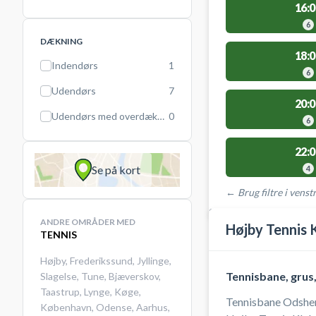
16:0
6
DÆKNING
18:0
Indendørs
1
6
Udendørs
7
20:0
Udendørs med overdækning
0
6
22:0
Se på kort
4
← Brug filtre i venstr
STEDER MED LEDIGE 
ANDRE OMRÅDER MED
Højby Tennis 
TENNIS
Højby
,
Frederikssund
,
Jyllinge
,
Tennisbane, grus
Slagelse
,
Tune
,
Bjæverskov
,
Taastrup
,
Lynge
,
Køge
,
Tennisbane Odsherr
København
,
Odense
,
Aarhus
,