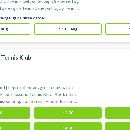
 Spil tennis tæt på Rørvig, Odsherred og
 på en grus tennisbane på Højby Tennis
isbanerne hos Højby
gængeligt på disse datoer:
ndørs grus tennisbaner. Der er gratis
 tennisbanerne på Stårupvej 4, 4573
 aug
tir 11. aug
mt kommer til i bil fra Nykøbing
rhusene i Odsherred og Rørvig.
cher og bolde.
 Tennis Klub
nd | Lej en udendørs grus tennisbane i
 Frederikssund Tennis Klub. Book nemt
nisbaner og spil tennis i Frederikssund
eliggende i naturskønne omgivelser. Du
0
12:30
 ved tennisbanerne, når du booker en
K. Tennisanlægget er derfor også
0
14:30
sspilere fra nabobyer som Slangerup,