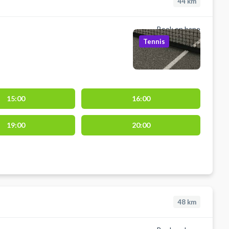
44
km
Book en bane
Tennis
15:00
16:00
19:00
20:00
48
km