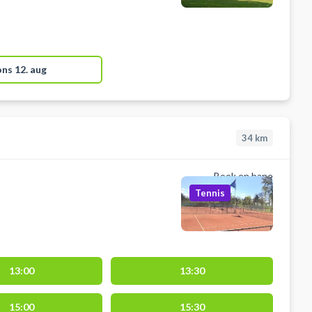
ons 12. aug
34
km
Book en bane
Tennis
13:00
13:30
15:00
15:30