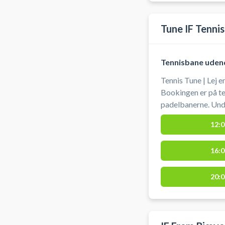
Tune IF Tennis
Tennisbane uden
Tennis Tune | Lej e
Bookingen er på te
padelbanerne. Und
Book din tennisban
12:0
kunstgræs tennisba
Tune IF Tennis. Du skal selvmedbringe ketchere og bolde.
16:0
Der er adgang til 
20:0