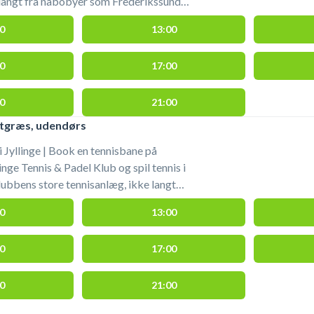
langt fra nabobyer som Frederikssund,
 Du lejer en udendørs grus
0
13:00
s Jyllinge Tennis & Padel Klub. Der er
ed tennisbanerne på Planetvej 32, 4040
0
17:00
bringer selv ketcher og bolde.
0
21:00
stgræs, udendørs
i Jyllinge | Book en tennisbane på
nge Tennis & Padel Klub og spil tennis i
klubbens store tennisanlæg, ikke langt
kke, Frederikssund, Stenløse og
0
13:00
Padel Klub. Der er gratis
0
17:00
tgræs tennisbanerne på Planetvej 32,
u medbringer selv ketcher og bolde.
0
21:00