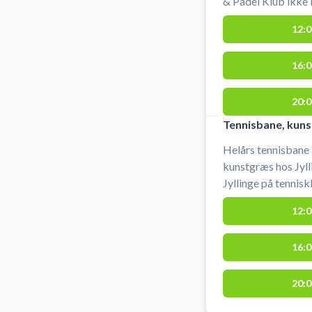
& Padel Klub ikke 
Ølstykke, Stenløse og Slangerup.
12:0
tennisbane med lys ho
gratis parkering v
16:0
Jyllinge og du med
20:0
Tennisbane, kun
Helårs tennisbane 
kunstgræs hos Jylli
Jyllinge på tennis
fra byer som Ølsty
12:0
Slangerup. Du lejer en udendørs kunstgræs tennisbane med
lys hos Jyllinge Tennis & 
16:0
parkering ved kuns
4040 Jyllinge og d
20:0