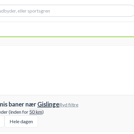
nis baner nær
Gislinge
Ryd filtre
eder (inden for
50
km
)
Hele dagen