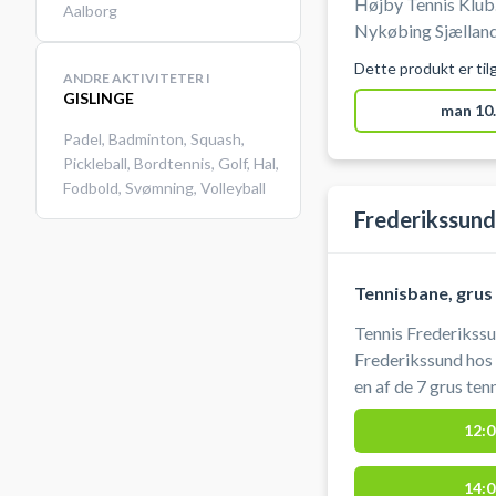
Højby Tennis Klub.
Aalborg
Nykøbing Sjælland
Klubs udendørs tennisanlæg. Tenn
Dette produkt er til
ANDRE AKTIVITETER I
Tennis Klub er ude
GISLINGE
parkering lige ved
man 10.
Højby, som man ne
Padel
,
Badminton
,
Squash
,
Sjælland og somme
Pickleball
,
Bordtennis
,
Golf
,
Hal
,
Fodbold
,
Svømning
,
Volleyball
Medbring selv ket
Frederikssund
Tennisbane, grus
Tennis Frederikssu
Frederikssund hos
en af de 7 grus ten
på et tennisanlæg b
12:0
kan parkere gratis
tennisbane hos FT
14:0
velbesøgt af tenni