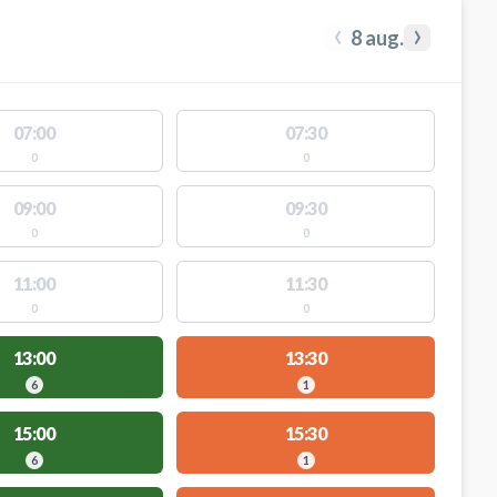
‹
›
8 aug.
07:00
07:30
0
0
09:00
09:30
0
0
11:00
11:30
0
0
13:00
13:30
6
1
15:00
15:30
6
1