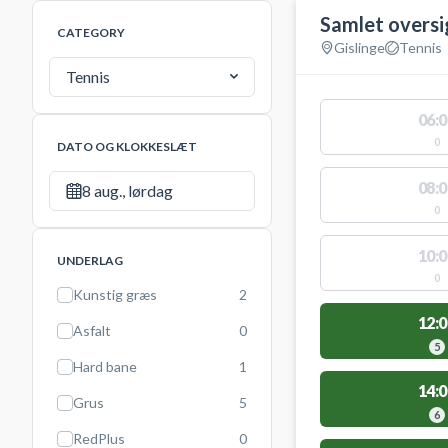
Samlet oversi
CATEGORY
Gislinge
Tennis
Tennis
06:0
0
DATO OG KLOKKESLÆT
08:0
8 aug., lørdag
0
10:0
UNDERLAG
0
Kunstig græs
2
12:0
Asfalt
0
5
Hard bane
1
14:0
Grus
5
6
RedPlus
0