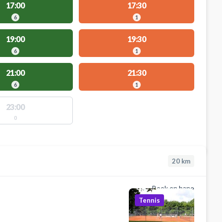
17:00
17:30
6
1
19:00
19:30
6
1
21:00
21:30
6
1
23:00
0
20
km
Book en bane
Tennis