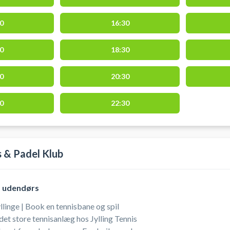
 og Ølstykke.
0
16:30
0
18:30
0
20:30
0
22:30
s & Padel Klub
, udendørs
llinge | Book en tennisbane og spil
å det store tennisanlæg hos Jylling Tennis