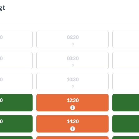
gt
0
06:30
0
0
08:30
0
0
10:30
0
0
12:30
1
0
14:30
1