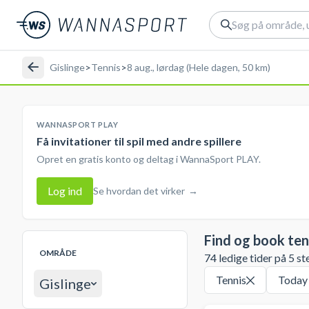
Gislinge
>
Tennis
>
8 aug., lørdag (Hele dagen, 50 km)
WANNASPORT PLAY
Få invitationer til spil med andre spillere
Opret en gratis konto og deltag i WannaSport PLAY.
Log ind
Se hvordan det virker
→
Find og book ten
OMRÅDE
74 ledige tider på 5 st
Tennis
Today
Gislinge