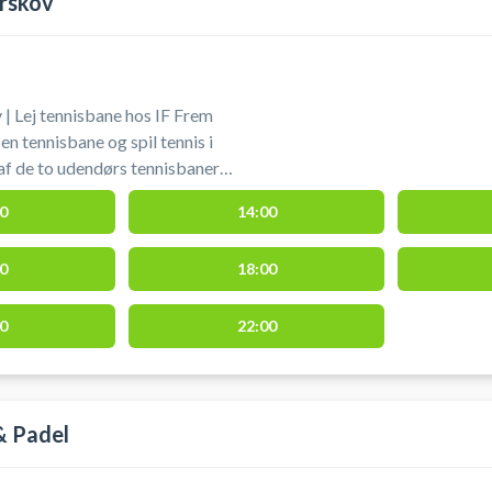
rskov
| Lej tennisbane hos IF Frem
n tennisbane og spil tennis i
af de to udendørs tennisbaner
ovbohallen i Bjæverskov. Tennisbanerne
0
14:00
g. Gratis parkering ved
den store parkeringsplads ved
0
18:00
alvejen 14, 4632 Bjæverskov.
0
22:00
& Padel