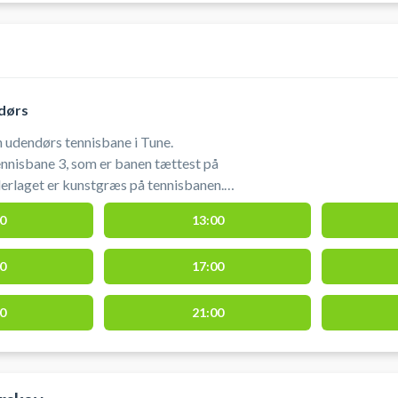
dørs
n udendørs tennisbane i Tune.
nnisbane 3, som er banen tættest på
erlaget er kunstgræs på tennisbanen.
e og spil tennis i Tune på en udendørs
0
13:00
ne. Booking af tennisbane i Tune er hos
0
17:00
banen via dør ved padelbanerne.
0
21:00