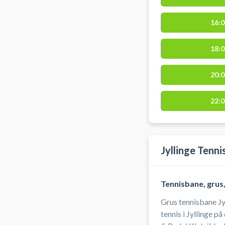
Jægerspris, Gerlev
16:0
18:0
20:0
22:0
Jyllinge Tenni
Tennisbane, grus
Grus tennisbane Jy
tennis i Jyllinge p