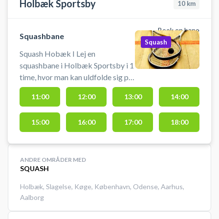
Holbæk Sportsby
10
km
Book en bane
Squashbane
Squash
Squash Hobæk I Lej en
squashbane i Holbæk Sportsby i 1
time, hvor man kan uldfolde sig på
sportsbyens 3 squashbaner i
11:00
12:00
13:00
14:00
Holbæk. Book squashbane og spil
squash i Holbæk på en af de tre
15:00
16:00
17:00
18:00
squashbaner i Holbæk Sportsby.
Muligt at leje ketcher og købe
bolde.
ANDRE OMRÅDER MED
SQUASH
Holbæk
,
Slagelse
,
Køge
,
København
,
Odense
,
Aarhus
,
Aalborg