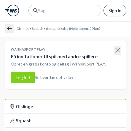
Sign in
>
>
Gislinge
Squash
6 aug., torsdag (Hele dagen, 50 km)
WANNASPORT PLAY
Få invitationer til spil med andre spillere
Opret en gratis konto og deltag i WannaSport PLAY.
Log ind
Se hvordan det virker
→
Gislinge
Squash