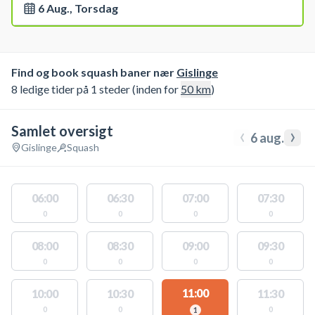
6 Aug., Torsdag
Find og book squash baner nær
Gislinge
8 ledige tider på 1 steder (inden for
50
km
)
Samlet oversigt
‹
›
6 aug.
Gislinge
Squash
06:00
06:30
07:00
07:30
0
0
0
0
08:00
08:30
09:00
09:30
0
0
0
0
11:00
10:00
10:30
11:30
0
0
0
1