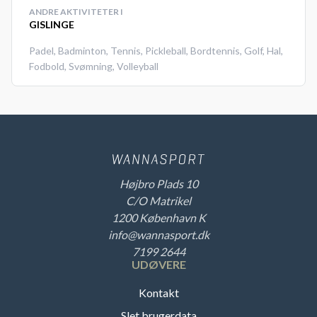
ANDRE AKTIVITETER I
GISLINGE
Padel
,
Badminton
,
Tennis
,
Pickleball
,
Bordtennis
,
Golf
,
Hal
,
Fodbold
,
Svømning
,
Volleyball
Højbro Plads 10
C/O Matrikel
1200 København K
info@wannasport.dk
7199 2644
UDØVERE
Kontakt
Slet brugerdata