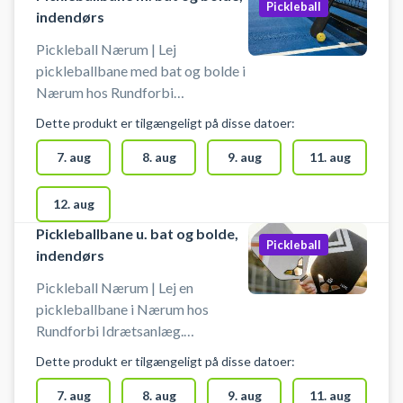
bolde.
Pickleball
indendørs
Pickleball Nærum | Lej
pickleballbane med bat og bolde i
Nærum hos Rundforbi
Idrætsanlæg. Pickleballbanen er
Dette produkt er tilgængeligt på disse datoer:
indendørs, og der spilles på baner,
hvor der også spilles badminton.
7. aug
8. aug
9. aug
11. aug
Book nemt din pickleballbane og
spil pickleball i Nærum på en af de
12. aug
6 indendørs pickleballbaner.
Pickleballbane u. bat og bolde,
Booking af pickleballbanen er
Pickleball
indendørs
inkl. bat og bolde. Gratis
parkering ved pickleballbanerne i
Pickleball Nærum | Lej en
Nærum på Egebækvej 118, 2850
pickleballbane i Nærum hos
Nærum - nær Skodsborg,
Rundforbi Idrætsanlæg.
Søllerød, Trørød og Gammel
Pickleballbanen er indendørs, og
Dette produkt er tilgængeligt på disse datoer:
Holte.
der spilles på baner, hvor der også
spilles badminton. Book nemt din
7. aug
8. aug
9. aug
11. aug