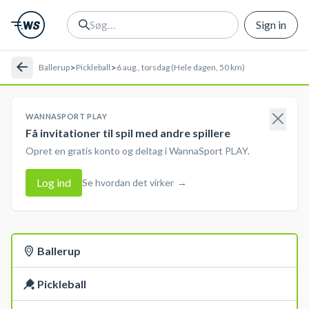
Sign in
>
>
Ballerup
Pickleball
6 aug., torsdag (Hele dagen, 50 km)
WANNASPORT PLAY
Få invitationer til spil med andre spillere
Opret en gratis konto og deltag i WannaSport PLAY.
Log ind
Se hvordan det virker
→
Ballerup
Pickleball