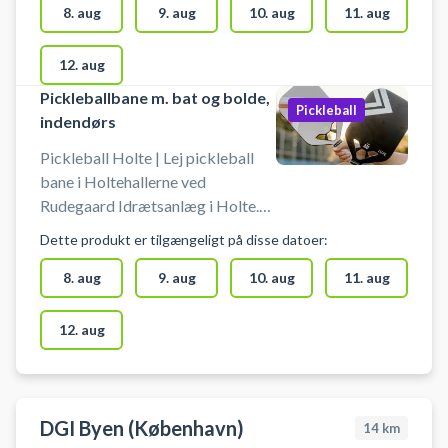
Holtehallerne og spil pickleball i
8. aug
9. aug
10. aug
11. aug
Holte.
12. aug
Pickleballbane m. bat og bolde,
Pickleball
indendørs
Pickleball Holte | Lej pickleball
bane i Holtehallerne ved
Rudegaard Idrætsanlæg i Holte.
Lej en af Rudegaard Idrætsanlægs
Dette produkt er tilgængeligt på disse datoer:
indendørs pickleball baner i
Holtehallerne og spil pickleball i
8. aug
9. aug
10. aug
11. aug
Holte. Pickleball bane er med
bolde og bat til 4 pickleball
12. aug
spillere.
DGI Byen (København)
14
km