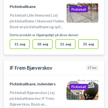
Book en bane
Pickleballbane
Pickleball
Pickleball Lille Skensved | Lej
pickleballbane i Skensved Hallen.
Book en pickleballbane og spil
pickleball i Skensved på en af de
Dette produkt er tilgængeligt på disse datoer:
mange pickleballbaner i
Skensvedhallen beliggende på
11. aug
18. aug
21. aug
25. aug
Højelsevej 1B, 4632 Lille
Skensved.
IF Frem Bjæverskov
37
km
Book en bane
Pickleballbane, indendørs
Pickleball
Pickleball Bjæverskov | Lej
pickleballbane hos IF Frem
Bjæverskov. Book en