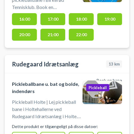
Tennisklub. Book en
pickleballbane og spil pickleball i
16:00
17:00
18:00
19:00
Birkerød på de 3 nyanlagt
udendørs pickleballbaner
20:00
21:00
22:00
beliggende ved tennisklubben i
Birkerød.
Rudegaard Idrætsanlæg
13
km
Book en bane
Pickleballbane u. bat og bolde,
Pickleball
indendørs
Pickleball Holte | Lej pickleball
bane i Holtehallerne ved
Rudegaard Idrætsanlæg i Holte.
Lej en af Rudegaard Idrætsanlægs
Dette produkt er tilgængeligt på disse datoer:
indendørs pickleball baner i