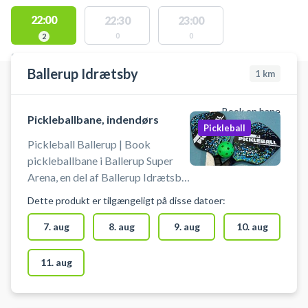
22:00
22:30
23:00
0
0
2
STEDER MED LEDIGE AKTIVITETER
Ballerup Idrætsby
1
km
Book en bane
Pickleballbane, indendørs
Pickleball
Pickleball Ballerup | Book
pickleballbane i Ballerup Super
Arena, en del af Ballerup Idrætsby.
Lej banen og spil pickleball i
Dette produkt er tilgængeligt på disse datoer:
Ballerup. Medbring selv Pickleball
bat og bolde, når du booker en
7. aug
8. aug
9. aug
10. aug
Pickleball bane i Ballerup Super
Arena. Gratis parkeringspladser
11. aug
foran arenaen ved booking af
pickleball. Omklædning &