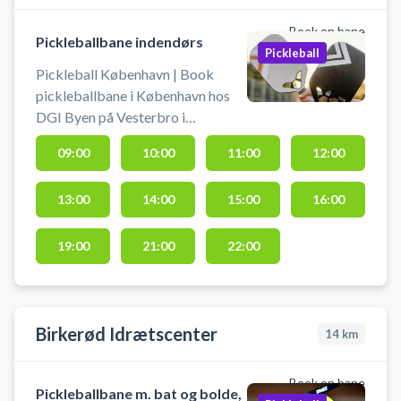
Book en bane
Pickleballbane indendørs
Pickleball
Pickleball København | Book
pickleballbane i København hos
DGI Byen på Vesterbro i
København – spil pickleball midt i
09:00
10:00
11:00
12:00
byen. Der er 4 pickleballbaner klar
til booking - centralt beliggende
13:00
14:00
15:00
16:00
hos DGI Byen København. DGI
Byen på Tietgensgade 65, 1704
København V, byder udover leje af
19:00
21:00
22:00
pickleballbaner på flere andre
sportsaktiviteter som badminton,
bordtennis m.fl. i samme lokaler.
Birkerød Idrætscenter
14
km
Book en bane
Pickleballbane m. bat og bolde,