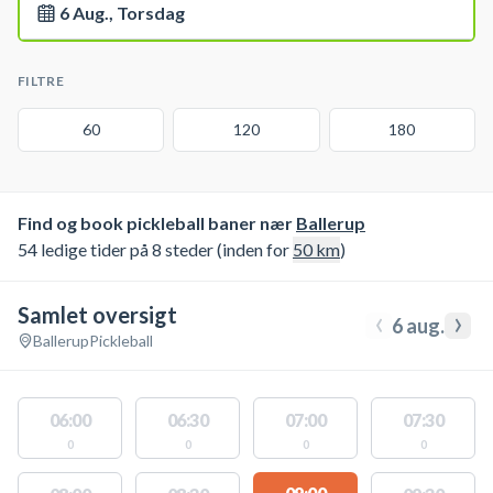
6 Aug., Torsdag
FILTRE
60
120
180
Find og book pickleball baner nær
Ballerup
54 ledige tider på 8 steder (inden for
50
km
)
Samlet oversigt
‹
›
6 aug.
Ballerup
Pickleball
06:00
06:30
07:00
07:30
0
0
0
0