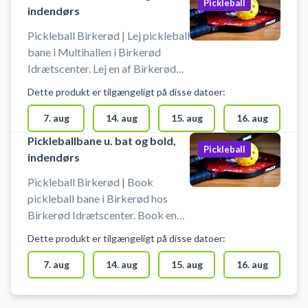
Pickleball
indendørs
Pickleball Birkerød | Lej pickleball
bane i Multihallen i Birkerød
Idrætscenter. Lej en af Birkerød
Idrætscenters pickleball baner i
Dette produkt er tilgængeligt på disse datoer:
multihallen og spil pickleball.
Pickleball bane er med bolde og
7. aug
14. aug
15. aug
16. aug
bat til 4 pickleball spillere.
Pickleballbane u. bat og bold,
Pickleball
indendørs
Pickleball Birkerød | Book
pickleball bane i Birkerød hos
Birkerød Idrætscenter. Book en
pickleball bane og spil pickleball i
Dette produkt er tilgængeligt på disse datoer:
Birkerød Idrætscenters multihal.
7. aug
14. aug
15. aug
16. aug