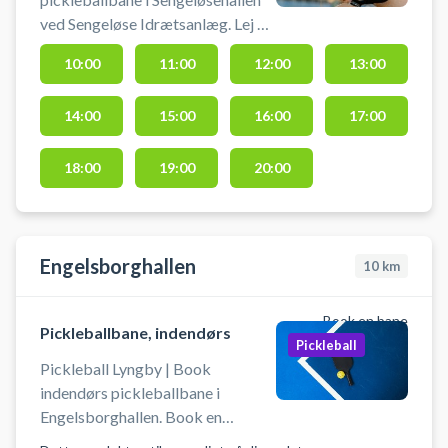
ved Sengeløse Idrætsanlæg. Lej en
pickleballbane og spil pickleball i
10:00
11:00
12:00
13:00
Sengeløse. Gratis parkering ved
hallen i Sengeløse ved booking af
14:00
15:00
16:00
17:00
pickleball. Omklædningsrum og
hallen åbnes/lukkes en halv time
før/efter anvendelse af hallen.
18:00
19:00
20:00
Engelsborghallen
10
km
Book en bane
Pickleballbane, indendørs
Pickleball
Pickleball Lyngby | Book
indendørs pickleballbane i
Engelsborghallen. Book en
pickleballbane og spil pickleball i