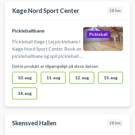
Køge Nord Sport Center
28
km
Book en bane
Pickleballbane
Pickleball
Pickleball Køge | Lej picklebane i
Køge Nord Sport Center. Book en
pickleballbane og spil pickleball i
Køge på en af pickleballbanerne i
Dette produkt er tilgængeligt på disse datoer:
hallerne ved Køge Nord
Sportcenter.
10. aug
11. aug
12. aug
13. aug
14. aug
Skensved Hallen
28
km