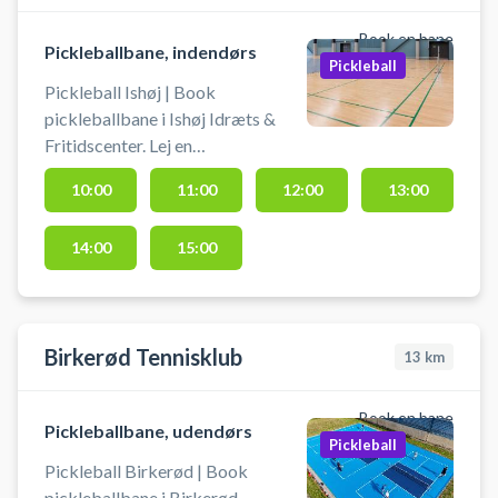
for bad og omklædning.
Book en bane
Pickleballbane, indendørs
Pickleball
Pickleball Ishøj | Book
pickleballbane i Ishøj Idræts &
Fritidscenter. Lej en
pickleballbane og spil pickleball i
10:00
11:00
12:00
13:00
Ishøj på en af banerne i hallerne
ved Ishøj Idræts & Fritidscenter,
14:00
15:00
hvor du kan parkere gratis ved
hallen. Medbring selv bat og
bolde.
Birkerød Tennisklub
13
km
Book en bane
Pickleballbane, udendørs
Pickleball
Pickleball Birkerød | Book
pickleballbane i Birkerød