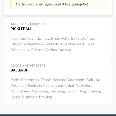
pickleballbane og spil pickleball i
Dette produkt er i øjeblikket ikke tilgængeligt
Bjæverskov på en af de mange
indendørs pickleballbaner i
Skovbohallen i Bjæverskov.
ANDRE OMRÅDER MED
#Picklebal-bjaeverskov #spil-
PICKLEBALL
pickleball #book-pickleball-bane
Taastrup
,
Farum
,
Lyngby
,
Ishøj
,
Holte
,
Birkerød
,
Nærum
,
Lillerød
,
København
,
Kokkedal
,
Lille Skensved
,
Køge
,
Bjæverskov
,
Odense
,
Aarhus
,
Aalborg
ANDRE AKTIVITETER I
BALLERUP
Padel
,
Badminton
,
Tennis
,
Squash
,
Bordtennis
,
Golf
,
Hal
,
Petanque
,
Fodbold
,
Floorball
,
Basketball
,
Volleyball
,
Mindfulness
,
Svømning
,
Fægtning
,
Løb
,
Surfing
,
Træning
,
Kegle
,
Skøjteløb
,
Bowling