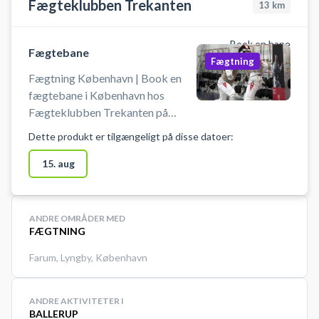
Fægteklubben Trekanten
13
km
Book en bane
Fægtebane
Fægtning
Fægtning København | Book en
fægtebane i København hos
Fægteklubben Trekanten på
Østerbro. Book en fægtebane og
Dette produkt er tilgængeligt på disse datoer:
prøv kræfter med en af verdens
hurtigste og mest taktiske
15. aug
sportsgrene i professionelle
omgivelser ved Ryparken på
Østerbro i København.
ANDRE OMRÅDER MED
FÆGTNING
Farum
,
Lyngby
,
København
ANDRE AKTIVITETER I
BALLERUP