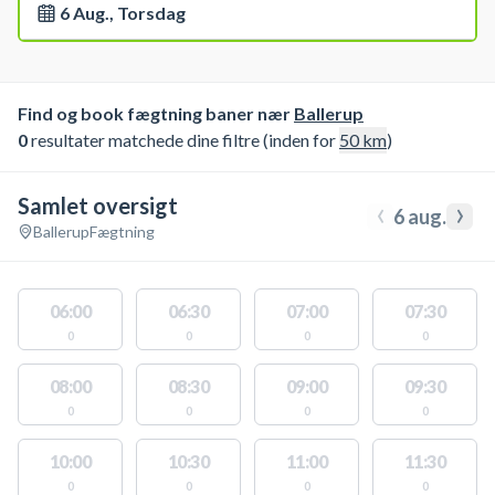
6 Aug., Torsdag
Find og book fægtning baner nær
Ballerup
0
resultater matchede dine filtre (inden for
50
km
)
Samlet oversigt
‹
›
6 aug.
Ballerup
Fægtning
06:00
06:30
07:00
07:30
0
0
0
0
08:00
08:30
09:00
09:30
0
0
0
0
10:00
10:30
11:00
11:30
0
0
0
0