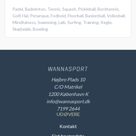
Padel
,
Badminton
,
Tennis
,
Squash
,
Pickleball
,
Bordtennis
,
Golf
,
Hal
,
Petanque
,
Fodbold
,
Floorball
,
Basketball
,
Volleyball
,
Mindfulness
,
Svømning
,
Løb
,
Surfing
,
Træning
,
Kegle
,
Skøjteløb
,
Bowling
Højbro Plads 10
C/O Matrikel
1200 København K
info@wannasport.dk
7199 2644
UDØVERE
Kontakt
Slet brugerdata