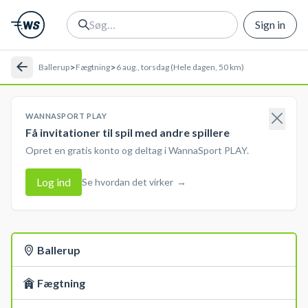
Sign in
>
>
Ballerup
Fægtning
6 aug., torsdag (Hele dagen, 50 km)
WANNASPORT PLAY
Få invitationer til spil med andre spillere
Opret en gratis konto og deltag i WannaSport PLAY.
Log ind
Se hvordan det virker
→
Ballerup
Fægtning