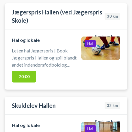
Jægerspris Hallen (ved Jægerspris
30
km
Skole)
Book en bane
Hal og lokale
Hal
Lej en hal Jægerspris | Book
Jægerspris Hallen og spil blandt
andet indendørsfodbold og
badminton. Medbring selv bold,
20:00
ketchere og andet udstyr.
Jægerspris Hallen også kaldet
Sognehallen ligger ved Jægerspris
bibliotek.
Skuldelev Hallen
32
km
Book en bane
Hal og lokale
Hal