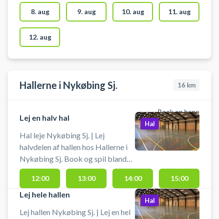
8. aug
9. aug
10. aug
11. aug
12. aug
Hallerne i Nykøbing Sj.
16
km
Book en bane
Lej en halv hal
Hal
Hal leje Nykøbing Sj. | Lej
halvdelen af hallen hos Hallerne i
Nykøbing Sj. Book og spil blandt
badminton eller pickleball eller en
12:00
13:00
14:00
15:00
anden form for boldspil i den ene
halvdel af hallen.
Lej hele hallen
Hal
Lej hallen Nykøbing Sj. | Lej en hel