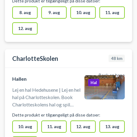
Dette produkt er tilgængeligt på disse datoer:
volleynet, basketballkurve og
bordtennisborde. Medbring selv
8. aug
9. aug
10. aug
11. aug
ketcher og bolde.
12. aug
CharlotteSkolen
48
km
Book en bane
Hallen
Hal
Lej en hal Hedehusene | Lej en hel
hal på Charlotteskolen. Book
Charlotteskolens hal og spil
indendørs fodbold i Hedehusene.
Dette produkt er tilgængeligt på disse datoer:
Booking af hallen kan bruges til
blandt andet indendørs fodbold,
10. aug
11. aug
12. aug
13. aug
håndbold, basketball og