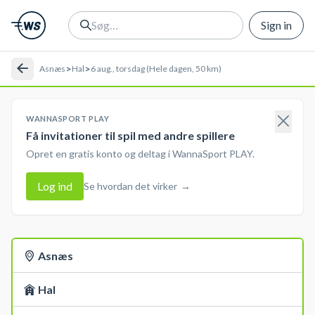
Sign in
>
>
Asnæs
Hal
6 aug., torsdag (Hele dagen, 50 km)
WANNASPORT PLAY
Få invitationer til spil med andre spillere
Opret en gratis konto og deltag i WannaSport PLAY.
Log ind
Se hvordan det virker
→
Asnæs
Hal