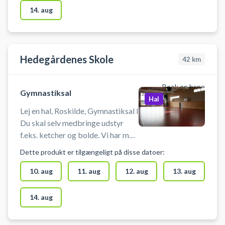
14. aug
Hedegårdenes Skole
42
km
Book en bane
Gymnastiksal
Hal
Lej en hal, Roskilde, Gymnastiksal I
Du skal selv medbringe udstyr
f.eks. ketcher og bolde. Vi har mål
og net. Du skal selv tage mål og
Dette produkt er tilgængeligt på disse datoer:
net op og ned i bookingstiden. Net
og mål er placeret i det
10. aug
11. aug
12. aug
13. aug
redskabsrum inde i hallen, der er
længst til højre for indgangsdøren.
14. aug
Der er omklædningsrum og bad til
rådighed.