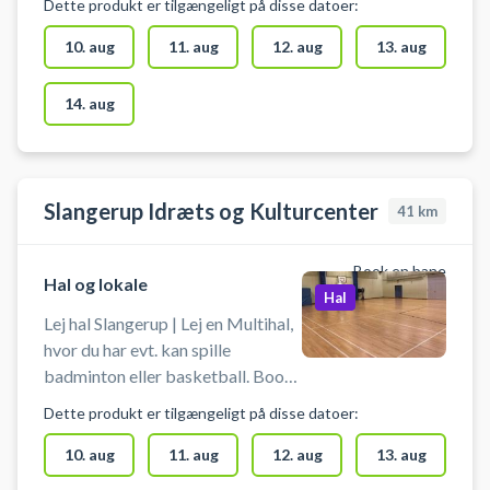
Dette produkt er tilgængeligt på disse datoer:
Dans, Yoga og Kampsport. Salen
findes på Klostermarksskolen i
10. aug
11. aug
12. aug
13. aug
Roskilde.
14. aug
Slangerup Idræts og Kulturcenter
41
km
Book en bane
Hal og lokale
Hal
Lej hal Slangerup | Lej en Multihal,
hvor du har evt. kan spille
badminton eller basketball. Book
en hele hal hos Slangerup Idræts-
Dette produkt er tilgængeligt på disse datoer:
og Kulturcenter. Du skal selv
medbringe ketcher og bolde - og
10. aug
11. aug
12. aug
13. aug
man skal selv sætte net op.