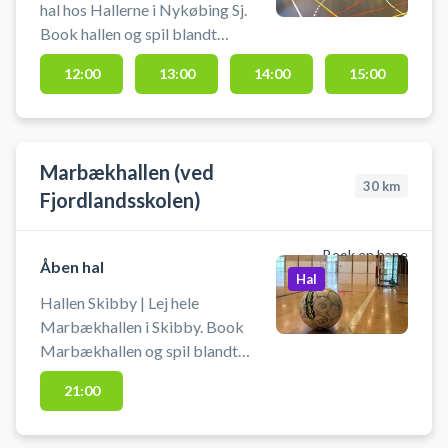
hal hos Hallerne i Nykøbing Sj.
Book hallen og spil blandt
indendørs fodbold (uden bander),
12:00
13:00
14:00
15:00
håndbold, badminton eller
pickleball eller en anden form for
boldspil i hele den ene hal.
Marbækhallen (ved
30
km
Fjordlandsskolen)
Book en bane
Åben hal
Hal
Hallen Skibby | Lej hele
Marbækhallen i Skibby. Book
Marbækhallen og spil blandt
andet badminton,
21:00
indendørsfodbold, volley og m.m.
Du medbringer selv udstyr som
ketcher, bat og bolde.