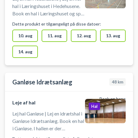
hal i Læringshuset i Hedehusene.
Book en hal i Læringshuset og spil
indendørs fodbold i Hedehusene.
Dette produkt er tilgængeligt på disse datoer:
Booking af hallen kan bruges til
blandt andet indendørs fodbold,
10. aug
11. aug
12. aug
13. aug
håndbold, basket og badminton.
Der er net og mål til rådighed. Der
14. aug
er mulighed for gratis parkering
ved booking af hallen i
Læringshuset i Hedehusene.
Ganløse Idrætsanlæg
48
km
Book en bane
Leje af hal
Hal
Lej hal Ganløse | Lej en idrætshal i
Ganløse Idrætsanlæg. Book en hal
i Ganløse. I hallen er der
håndboldmål, badmintonnet,