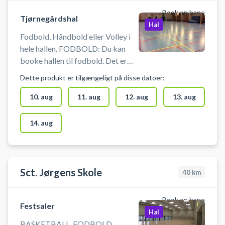
Book en bane
Tjørnegårdshal
Hal
Fodbold, Håndbold eller Volley i
hele hallen. FODBOLD: Du kan
booke hallen til fodbold. Det er
ikke muligt at opsætte bander og
Dette produkt er tilgængeligt på disse datoer:
du skal selv medbringe en bold.
VOLLEY: Du kan booke hallen til
10. aug
11. aug
12. aug
13. aug
volley. Du skal selv medbringe
volleybold. HÅNDBOLD: Du kan
14. aug
booke hallen til håndbold uden
harpiks. Du skal selv medbringe
håndbold.
Sct. Jørgens Skole
40
km
Book en bane
Festsaler
Hal
BASKETBALL, FODBOLD,