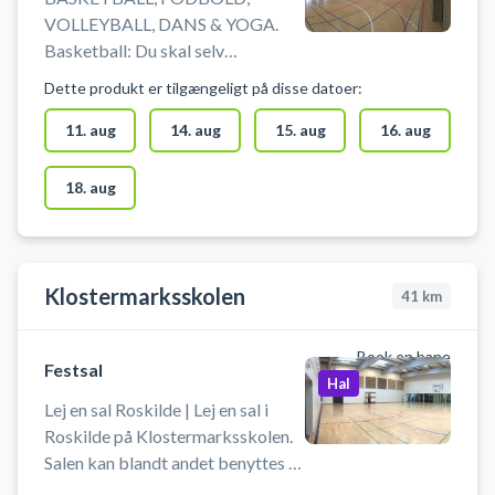
VOLLEYBALL, DANS & YOGA.
Basketball: Du skal selv
medbringe basketbold. Kurvene
Dette produkt er tilgængeligt på disse datoer:
kan ikke sænkes. Fodbold: Du må
kun spille fodbold med en
11. aug
14. aug
15. aug
16. aug
indendørs fodbold/blød bold.
Volleyball: Du skal selv medbringe
18. aug
volleybold. Du skal selv tage net
op og ned i bookingtiden. Nettet
er placeret i rummet, der støder op
til salens langside. Dans/Yoga: Du
Klostermarksskolen
41
km
skal selv medbringe egen måtte
og musikanlæg.
Book en bane
Festsal
Hal
Lej en sal Roskilde | Lej en sal i
Roskilde på Klostermarksskolen.
Salen kan blandt andet benyttes til
Floorball, Basketball, Volleyball,