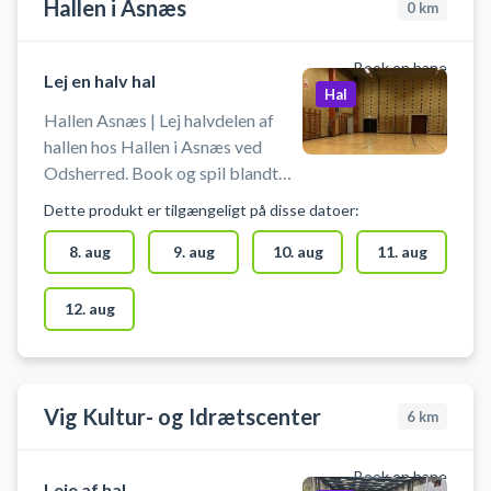
Hallen i Asnæs
0
km
Book en bane
Lej en halv hal
Hal
Hallen Asnæs | Lej halvdelen af
hallen hos Hallen i Asnæs ved
Odsherred. Book og spil blandt
badminton eller pickleball eller en
Dette produkt er tilgængeligt på disse datoer:
anden form for boldspil i den ene
halvdel af hallen i Asnæs hallerne i
8. aug
9. aug
10. aug
11. aug
centrum af Odsherred.
12. aug
Vig Kultur- og Idrætscenter
6
km
Book en bane
Leje af hal