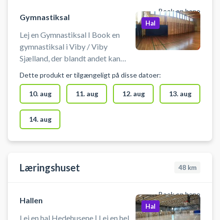
Book en bane
Gymnastiksal
Hal
Lej en Gymnastiksal I Book en
gymnastiksal i Viby / Viby
Sjælland, der blandt andet kan
bruges til badminton, floorball,
Dette produkt er tilgængeligt på disse datoer:
gymnastik/yoga eller kampsport.
10. aug
11. aug
12. aug
13. aug
14. aug
Læringshuset
48
km
Book en bane
Hallen
Hal
Lej en hal Hedehusene | Lej en hel