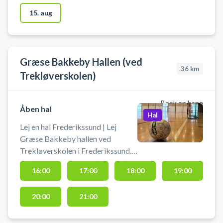
ved Marienlystskolen.
15. aug
Græse Bakkeby Hallen (ved
36
km
Trekløverskolen)
Book en bane
Åben hal
Hal
Lej en hal Frederikssund | Lej
Græse Bakkeby hallen ved
Trekløverskolen i Frederikssund.
Book hallen ved skolen og spil
16:00
17:00
18:00
19:00
blandt andet indendørsfodbold i
Græse Bakkeby ved
20:00
21:00
Frederikssund. Hallen kan bruges
til badminton, fodbold og andet.
Medbring selv udstyr.