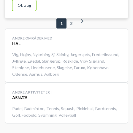
badminton. Der er net, mål og
14. aug
kurve til rådighed. Der er mulighed
for omklædning og bad.
1
2
ANDRE OMRÅDER MED
HAL
Vig
,
Højby
,
Nykøbing Sj
,
Skibby
,
Jægerspris
,
Frederikssund
,
Jyllinge
,
Egedal
,
Slangerup
,
Roskilde
,
Viby Sjælland
,
Stenløse
,
Hedehusene
,
Slagelse
,
Farum
,
København
,
Odense
,
Aarhus
,
Aalborg
ANDRE AKTIVITETER I
ASNÆS
Padel
,
Badminton
,
Tennis
,
Squash
,
Pickleball
,
Bordtennis
,
Golf
,
Fodbold
,
Svømning
,
Volleyball