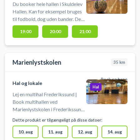
Du booker hele hallen i Skuldelev
Hallen. Kan for eksempel bruges
til fodbold, dog uden bander. Der
skal selv bedbringes fodbold. Der
19:00
20:00
21:00
er mulighed for omklædning. Hvis
du oplever problemer med adgan
Marienlystskolen
35
km
Book en bane
Hal og lokale
Hal
Lej en multihal Frederikssund |
Book multihallen ved
Marienlystskolen i Frederikssund.
Lej hallen og spil blandt andet
Dette produkt er tilgængeligt på disse datoer:
volleyball i Frederikssund.
Medbring selv bold, ketchere og
10. aug
11. aug
12. aug
14. aug
andet udstyr. Multihallen ligger