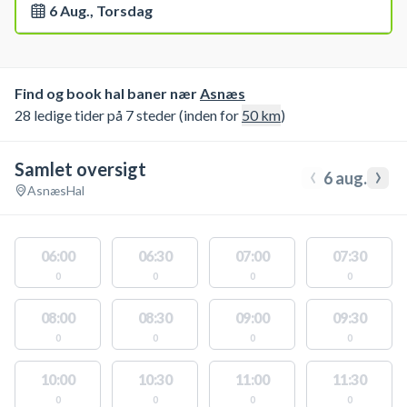
6 Aug., Torsdag
Find og book hal baner nær
Asnæs
28 ledige tider på 7 steder (inden for
50
km
)
Samlet oversigt
‹
›
6 aug.
Asnæs
Hal
06:00
06:30
07:00
07:30
0
0
0
0
08:00
08:30
09:00
09:30
0
0
0
0
10:00
10:30
11:00
11:30
0
0
0
0