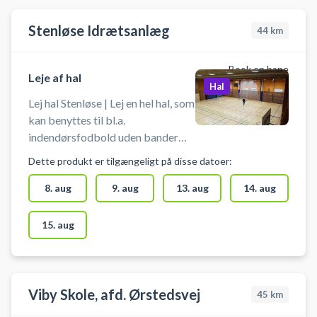
Stenløse Idrætsanlæg
44
km
Book en bane
Leje af hal
Hal
Lej hal Stenløse | Lej en hel hal, som
kan benyttes til bl.a.
indendørsfodbold uden bander
(Futsal). Book en hal og spil
Dette produkt er tilgængeligt på disse datoer:
indendørs fodbold i Stenløse i
idrætscentrets hal. Medbring selv
8. aug
9. aug
13. aug
14. aug
bold og andet udstyr.
15. aug
Viby Skole, afd. Ørstedsvej
45
km