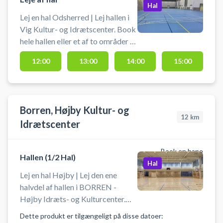
Hal
Lej en hal Odsherred | Lej hallen i
Vig Kultur- og Idrætscenter. Book
hele hallen eller et af to områder i
hallen og spil bl.a. indendørs
12:00
13:00
14:00
15:00
fodbold uden bander (futsal),
håndbold, volleyball, badminton
eller pickleball. Vig Kultur- og
Idrætscenter er beliggende tæt på
Borren, Højby Kultur- og
de store sommerhusområder ved
12
km
Idrætscenter
Odsherred og Sjællands Odde.
Det er nemt at komme til hallen og
der er gratis
Book en bane
Hallen (1/2 Hal)
parkeringsmuligheder lige foran
Hal
hallen.
Lej en hal Højby | Lej den ene
halvdel af hallen i BORREN -
Højby Idræts- og Kulturcenter.
Book et af to områder i idræts- og
Dette produkt er tilgængeligt på disse datoer:
kulturcentrets idrætshal.