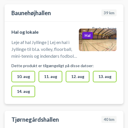
Baunehøjhallen
39
km
Book en bane
Hal og lokale
Hal
Leje af hal Jyllinge | Lej en hal i
Jyllinge til bl.a. volley, floorball,
mini-tennis og indendørs fodbold
på Nordskolen, afd. Baunehøj - hal
Dette produkt er tilgængeligt på disse datoer:
ved Baunehøjskolen i Jyllinge.
Man medbringer selv bolde,
10. aug
11. aug
12. aug
13. aug
ketcher eller stave.
14. aug
Tjørnegårdshallen
40
km