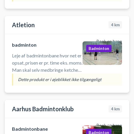
Atletion
4
km
Book en bane
badminton
Badminton
Leje af badmintonbane hvor net er
opsat, prisen er pr. time eks. moms.
Man skal selv medbringe ketcher
og fjerbolde. I åbningstiden er der
Dette produkt er i øjeblikket ikke tilgængeligt
fri adgang til hallen, så det er ikke
nødvendigt med nøgle
Aarhus Badmintonklub
4
km
Book en bane
Badmintonbane
Badminton