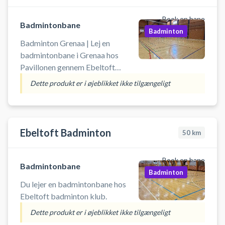
Book en bane
Badmintonbane
Badminton
Badminton Grenaa | Lej en
badmintonbane i Grenaa hos
Pavillonen gennem Ebeltoft
Firma- og Familie Idræt (EFFI).
Dette produkt er i øjeblikket ikke tilgængeligt
Book en bane og spil badminton i
Grenaa på en af de 6
badmintonabaner i hallen ved
Kulturhuset Pavillonen Grenaa.
Ebeltoft Badminton
50
km
Der er gode parkeringsmuligheder
og omklædningsfaciliteter, når du
Book en bane
booker din badmintonbane i
Badmintonbane
Badminton
Pavillonen.
Du lejer en badmintonbane hos
Ebeltoft badminton klub.
Dette produkt er i øjeblikket ikke tilgængeligt