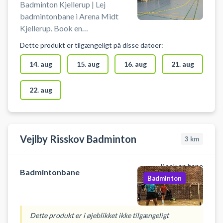
Badminton Kjellerup | Lej
badmintonbane i Arena Midt
Kjellerup. Book en
badmintonbane og spil badminton
Dette produkt er tilgængeligt på disse datoer:
i Kjellerup på en af banerne i hallen
hos Arena Midt.
14. aug
15. aug
16. aug
21. aug
22. aug
Vejlby Risskov Badminton
3
km
Book en bane
Badmintonbane
Badminton
Dette produkt er i øjeblikket ikke tilgængeligt