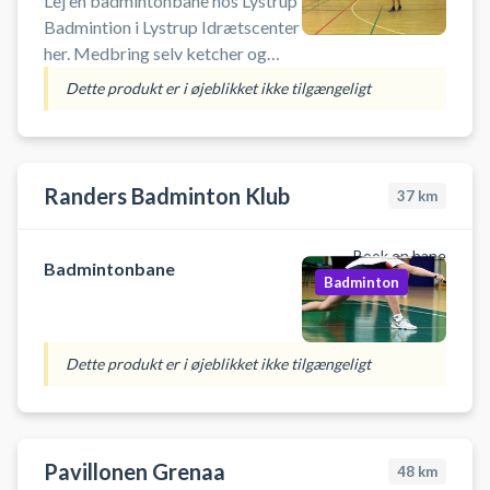
Lej en badmintonbane hos Lystrup
Badmintion i Lystrup Idrætscenter
her. Medbring selv ketcher og
bolde.
Dette produkt er i øjeblikket ikke tilgængeligt
Randers Badminton Klub
37
km
Book en bane
Badmintonbane
Badminton
Dette produkt er i øjeblikket ikke tilgængeligt
Pavillonen Grenaa
48
km