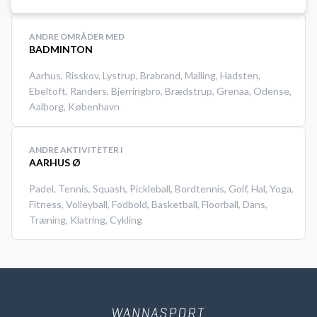
ANDRE OMRÅDER MED
BADMINTON
Aarhus
,
Risskov
,
Lystrup
,
Brabrand
,
Malling
,
Hadsten
,
Ebeltoft
,
Randers
,
Bjerringbro
,
Brædstrup
,
Grenaa
,
Odense
,
Aalborg
,
København
ANDRE AKTIVITETER I
AARHUS Ø
Padel
,
Tennis
,
Squash
,
Pickleball
,
Bordtennis
,
Golf
,
Hal
,
Yoga
,
Fitness
,
Volleyball
,
Fodbold
,
Basketball
,
Floorball
,
Dans
,
Træning
,
Klatring
,
Cykling