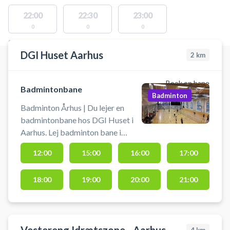
22:00
22:30
23:00
0
0
0
STEDER MED LEDIGE AKTIVITETER
DGI Huset Aarhus
2
km
Book en bane
Badmintonbane
Badminton
Badminton Århus | Du lejer en
badmintonbane hos DGI Huset i
Aarhus. Lej badminton bane i
Aarhus og spil badminton i DGI
12:00
15:00
16:00
17:00
Århus badminton. Der er mulighed
for at leje ketcher i huset samt
18:00
19:00
20:00
21:00
købe badmintonbolde.