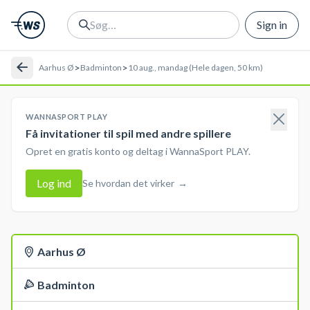
Sign in
>
>
Aarhus Ø
Badminton
10 aug., mandag (Hele dagen, 50 km)
WANNASPORT PLAY
Få invitationer til spil med andre spillere
Opret en gratis konto og deltag i WannaSport PLAY.
Log ind
Se hvordan det virker
→
Aarhus Ø
Badminton