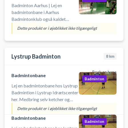
Badminton Aarhus | Lej en
badmintonbane i Aarhus
Badmintonklub også kaldet
Aarhus AB. Det er muligt at leje
Dette produkt er i øjeblikket ikke tilgængeligt
badmintonketcher og købe bolde
i badmintonhallens cafe. Book en
badminton bane i en time hos
Aarhus Badminton Klub og spil
Lystrup Badminton
8
km
badminton i Aarhus. Medbring
selv ketcher og bolde.
Book en bane
Badmintonbane
Badminton
Lej en badmintonbane hos Lystrup
Badmintion i Lystrup Idrætscenter
her. Medbring selv ketcher og
bolde.
Dette produkt er i øjeblikket ikke tilgængeligt
Badmintonbane
Badminton