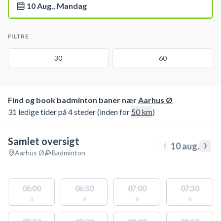
10 Aug., Mandag
FILTRE
30
60
Find og book badminton baner nær
Aarhus Ø
31 ledige tider på 4 steder (inden for
50
km
)
Samlet oversigt
‹
›
10 aug.
Aarhus Ø
Badminton
06:00
06:30
07:00
07:30
0
0
0
0