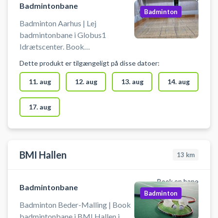
Badmintonbane
Badminton
Badminton Aarhus | Lej
badmintonbane i Globus1
Idrætscenter. Book
badmintonbane og spil badminton
Dette produkt er tilgængeligt på disse datoer:
i Aarhus. Der kan tilkøbes ketcher
og bolde for kr. 50,00/person.
11. aug
12. aug
13. aug
14. aug
Anlægget er bemandet og net er
opsat. Man skal bruge
17. aug
indendørssko. Der er
omklædningsrum.
BMI Hallen
13
km
Book en bane
Badmintonbane
Badminton
Badminton Beder-Malling | Book
badmintonbane i BMI Hallen i