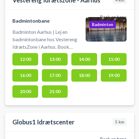
Vestereng Idrætszone - Aarhus
4
km
Book en bane
Badmintonbane
Badminton
Badminton Aarhus | Lej en
badmintonbane hos Vestereng
IdrætsZone i Aarhus. Book
badmintonbane og spil badminton
12:00
13:00
14:00
15:00
i Aarhus på en af Vestereng
IdrætsZones badmintonbaner.
16:00
17:00
18:00
19:00
Tiderne er 60 min. ad gangen.
Medbring egen ketcher og
fjerbolde. Banen skal selv opstilles
20:00
21:00
- Nettene står klar inde i hallen.
#Badminton-Aarhus #Spil-
badminton-Aarhus
Globus1 Idrætscenter
5
km
Book en bane