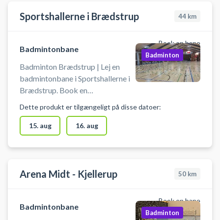
Sportshallerne i Brædstrup
44
km
Book en bane
Badmintonbane
Badminton
Badminton Brædstrup | Lej en
badmintonbane i Sportshallerne i
Brædstrup. Book en
badmintonbane og spil badminton
Dette produkt er tilgængeligt på disse datoer:
i Brædstrup på en af
badmintonbanerne som booket i
15. aug
16. aug
tider á 60 min. ✔ Medbring egen
ketcher og fjerbolde. ✔ Der
omklædningsfaciliteter ifm. hallen
✔ Gratis parkering ved
Arena Midt - Kjellerup
50
km
svømmehallen.
Book en bane
Badmintonbane
Badminton