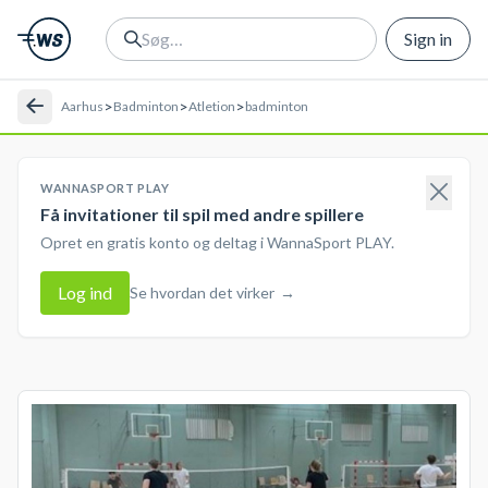
Sign in
>
>
>
Aarhus
Badminton
Atletion
badminton
WANNASPORT PLAY
Få invitationer til spil med andre spillere
Opret en gratis konto og deltag i WannaSport PLAY.
Log ind
Se hvordan det virker
→