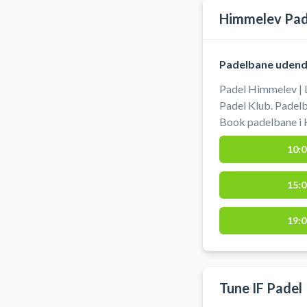
Himmelev Pad
Padelbane udendø
Padel Himmelev | 
Padel Klub. Padelb
Book padelbane i 
oplyste doubleban
10:0
Padelbanen er oplys
bliver mørkt. Kode, som fås efter booking, skal bruges til
15:0
adgang til padelba
19:0
Tune IF Padel