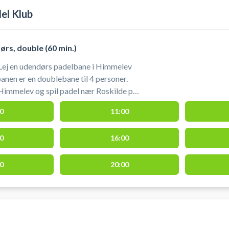
el Klub
rs, double (60 min.)
Lej en udendørs padelbane i Himmelev
anen er en doublebane til 4 personer.
Himmelev og spil padel nær Roskilde på
er hos Padel klubben i Himmelev.
0
11:00
t, så det også er muligt at spille når det
0
16:00
nerne.
0
20:00