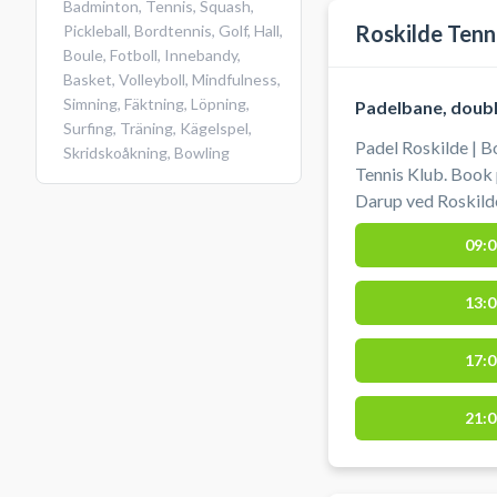
Badminton
,
Tennis
,
Squash
,
Roskilde Tenn
Pickleball
,
Bordtennis
,
Golf
,
Hall
,
Boule
,
Fotboll
,
Innebandy
,
Basket
,
Volleyboll
,
Mindfulness
,
Simning
,
Fäktning
,
Löpning
,
Padelbane, doub
Surfing
,
Träning
,
Kägelspel
,
Padel Roskilde | B
Skridskoåkning
,
Bowling
Tennis Klub. Book 
Darup ved Roskilde 
Roskilde Tennis Kl
09:0
padelbaner, en tenn
du booker padel i 
13:0
parkering lige ved
Darupvej 52, 4000 Roskilde. Du kan
bolde ved booking 
17:0
21:0