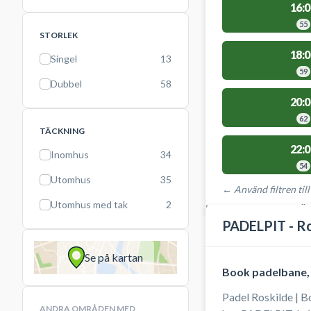
16:0
55
STORLEK
18:0
Singel
13
59
Dubbel
58
20:0
62
TÄCKNING
22:0
Inomhus
34
54
Utomhus
35
← Använd filtren till
Utomhus med tak
2
PLATSER MED TILLGÄ
PADELPIT - Ro
Se på kartan
Book padelbane, 
Padel Roskilde | B
ANDRA OMRÅDEN MED