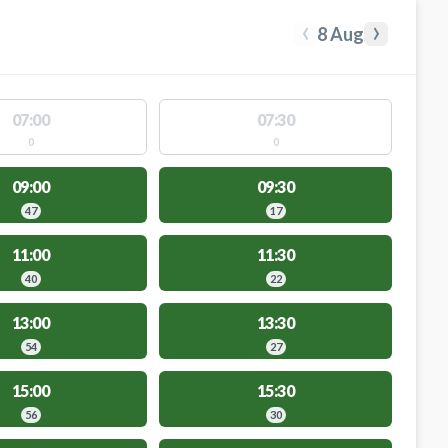
‹
›
8 Aug
07:00
07:30
0
0
09:00
09:30
47
17
11:00
11:30
40
22
13:00
13:30
54
27
15:00
15:30
56
30