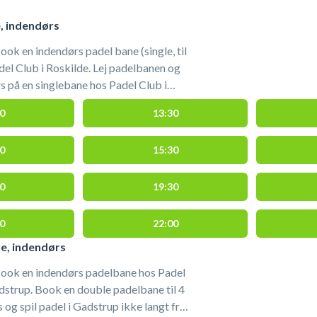
e, indendørs
ook en indendørs padel bane (single, til
del Club i Roskilde. Lej padelbanen og
rs på en singlebane hos Padel Club i
0
13:30
nebats tilstand, grundet
 fra spillende gæster. Bolde kan købes i
0
15:30
g når du booker padel i Gadstrup hos
0
19:30
0
22:00
e, indendørs
Book en indendørs padelbane hos Padel
dstrup. Book en double padelbane til 4
og spil padel i Gadstrup ikke langt fra