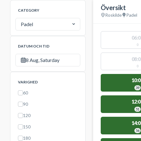
Översikt
CATEGORY
Roskilde
Padel
Padel
06:0
0
DATUM OCH TID
08:0
8 Aug, Saturday
0
10:0
VARIGHED
39
60
12:0
90
51
120
14:0
150
56
180