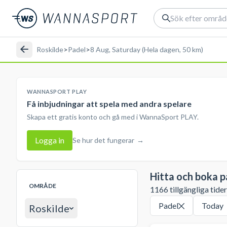
Roskilde
>
Padel
>
8 Aug, Saturday (Hela dagen, 50 km)
WANNASPORT PLAY
Få inbjudningar att spela med andra spelare
Skapa ett gratis konto och gå med i WannaSport PLAY.
Logga in
Se hur det fungerar
→
Hitta och boka p
OMRÅDE
1166 tillgängliga tide
Padel
Today
Roskilde