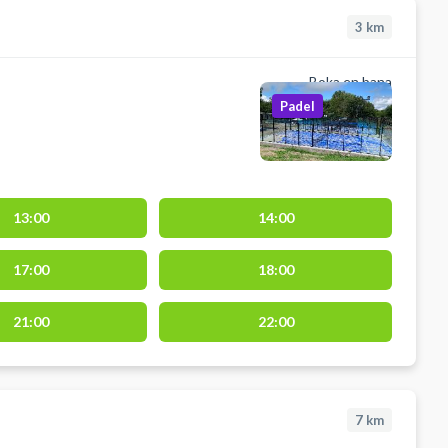
3
km
Boka en bana
Padel
13:00
14:00
17:00
18:00
21:00
22:00
7
km