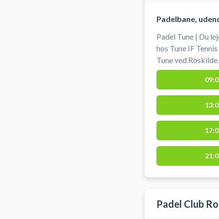
Padelbane, uden
Padel Tune | Du le
hos Tune IF Tennis
Tune ved Roskilde. Du skal slev medbringe eget udstyr 
som bat og bolde.
09:0
13:0
17:0
21:0
Padel Club Ro