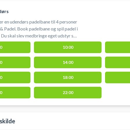
dørs
jer en udendørs padelbane til 4 personer
 & Padel. Book padelbane og spil padel i
så
0
10:00
0
14:00
0
18:00
0
22:00
skilde