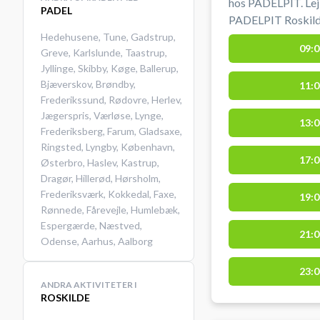
hos PADELPIT. Lej
PADEL
PADELPIT Roskilde 
Roskilde padelcent
Hedehusene
,
Tune
,
Gadstrup
,
09:0
Greve
,
Karlslunde
,
Taastrup
,
med optimal inden
Jyllinge
,
Skibby
,
Køge
,
Ballerup
,
og badefaciliteter
Bjæverskov
,
Brøndby
,
11:0
og gratis brug af 
Frederikssund
,
Rødovre
,
Herlev
,
Padelanlægget lig
Jægerspris
,
Værløse
,
Lynge
,
4000 Roskilde med
13:0
Frederiksberg
,
Farum
,
Gladsaxe
,
motorveje.
Ringsted
,
Lyngby
,
København
,
17:0
Østerbro
,
Haslev
,
Kastrup
,
Dragør
,
Hillerød
,
Hørsholm
,
Frederiksværk
,
Kokkedal
,
Faxe
,
19:0
Rønnede
,
Fårevejle
,
Humlebæk
,
Espergærde
,
Næstved
,
21:0
Odense
,
Aarhus
,
Aalborg
23:0
ANDRA AKTIVITETER I
ROSKILDE