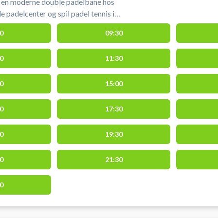
 en moderne double padelbane hos
padelcenter og spil padel tennis i
er på kvalitetsbaner. Book padel bane
0
09:30
dørs belysning, adgang til omklædning
. PADELPIT Roskilde tilbyder leje af bat
0
11:30
bolde. Nye padeltennis bolde kan købes.
ger centralt på Københavnsvej 136B,
 gratis parkering og nem adgang fra
0
15:00
0
17:30
0
19:30
0
21:30
0