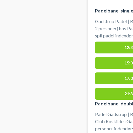
Padelbane, singl
Gadstrup Padel | B
2 personer) hos Pa
spil padel indendø
Gadstrup. Lånebats er altid inkluderet i banelejen, men vi
12:3
garanterer ikke lå
misvelligeholdelse
15:0
centeret. Der er omklædningsrum med badefaciliteter. Der
er gratis parkerin
Padel Club.
17:0
21:3
Padelbane, doubl
Padel Gadstrup | 
Club Roskilde i Ga
personer indendørs 