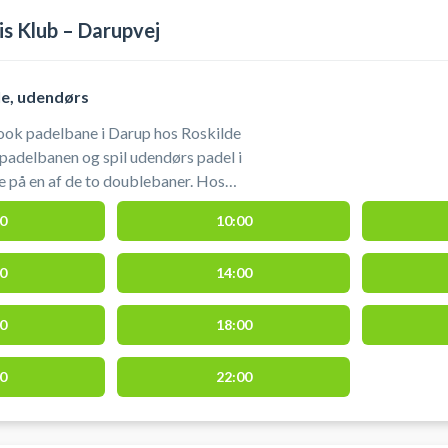
is Klub – Darupvej
le, udendørs
ook padelbane i Darup hos Roskilde
padelbanen og spil udendørs padel i
på en af de to doublebaner. Hos
ubs afdeling i Darup finder du foruden
0
10:00
ishal og udendørs grus tennisbaner. Når
Roskilde Tennis Klub er der gratis
0
14:00
 padelbanerne, som du finder på
 gratis låne bat og
af padelbanen i Darup ved Roskilde.
0
18:00
0
22:00