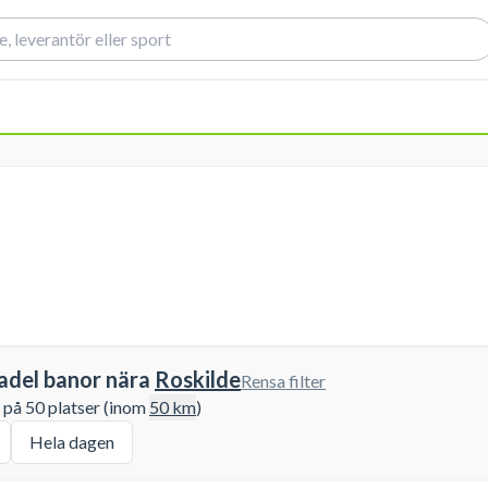
adel banor nära
Roskilde
Rensa filter
r på 50 platser (inom
50
km
)
Hela dagen