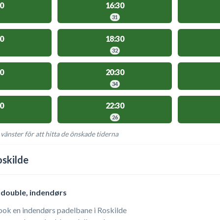
0
16:30
31
0
18:30
32
0
20:30
34
0
22:30
26
 vänster för att hitta de önskade tiderna
NGLIGA AKTIVITETER
skilde
double, indendørs
ook en indendørs padelbane i Roskilde