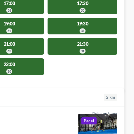
17:00
17:30
56
30
19:00
19:30
61
34
21:00
21:30
63
31
23:00
30
2
km
Boka en bana
Padel