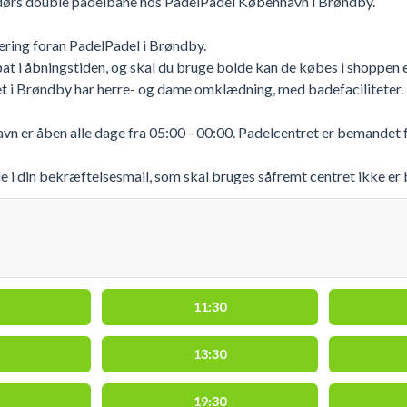
dørs double padelbane hos PadelPadel København i Brøndby.
kering foran PadelPadel i Brøndby.
at i åbningstiden, og skal du bruge bolde kan de købes i shoppen el
t i Brøndby har herre- og dame omklædning, med badefaciliteter.
n er åben alle dage fra 05:00 - 00:00. Padelcentret er bemandet 
 i din bekræftelsesmail, som skal bruges såfremt centret ikke er
11:30
13:30
19:30