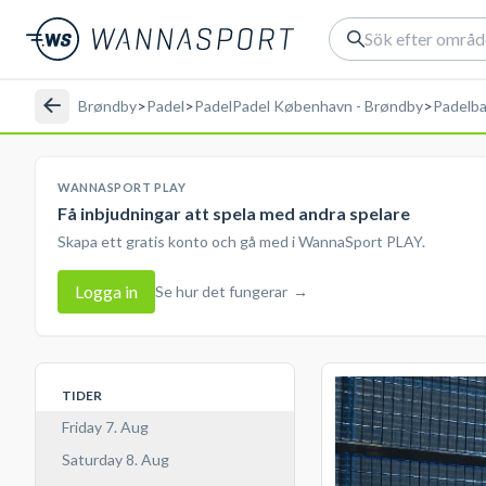
Brøndby
>
Padel
>
PadelPadel København - Brøndby
>
Padelba
WANNASPORT PLAY
Få inbjudningar att spela med andra spelare
Skapa ett gratis konto och gå med i WannaSport PLAY.
Logga in
Se hur det fungerar
→
TIDER
Friday 7. Aug
Saturday 8. Aug