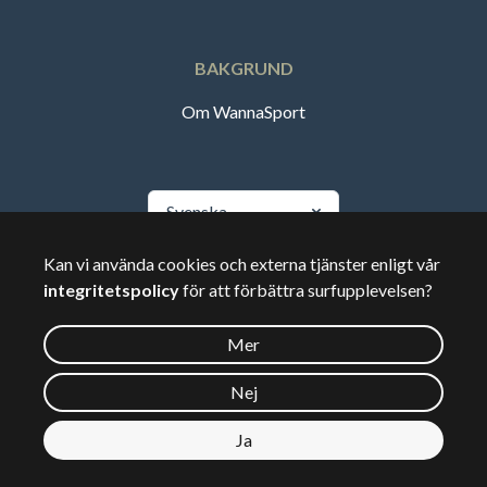
BAKGRUND
Om WannaSport
Svenska
Kan vi använda cookies och externa tjänster enligt vår
🇸🇪
Sverige
integritetspolicy
för att förbättra surfupplevelsen?
Mer
©
2026
Wannasport.dk
Nej
Ja
Privata uppgifter