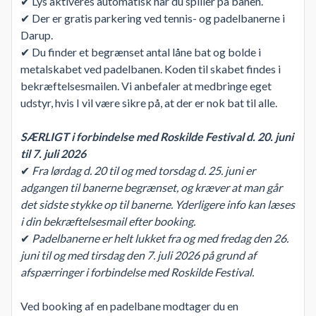
✔
Lys aktiveres automatisk når du spiller på banen.
✔
Der er gratis parkering ved tennis- og padelbanerne i
Darup.
✔
Du finder et begrænset antal låne bat og bolde i
metalskabet ved padelbanen. Koden til skabet findes i
bekræftelsesmailen. Vi anbefaler at medbringe eget
udstyr, hvis I vil være sikre på, at der er nok bat til alle.
SÆRLIGT i forbindelse med Roskilde Festival d. 20. juni
til 7. juli 2026
✔
Fra lørdag d. 20 til og med torsdag d. 25. juni er
adgangen til banerne begrænset, og kræver at man går
det sidste stykke op til banerne. Yderligere info kan læses
i din bekræftelsesmail efter booking.
✔
Padelbanerne er helt lukket fra og med fredag den 26.
juni til og med tirsdag den 7. juli 2026 på grund af
afspærringer i forbindelse med Roskilde Festival.
Ved booking af en padelbane modtager du en