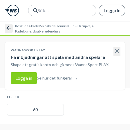
Logga in
>
>
>
Roskilde
Padel
Roskilde Tennis Klub – Darupvej
Padelbane, double, udendørs
WANNASPORT PLAY
Få inbjudningar att spela med andra spelare
Skapa ett gratis konto och gå med i WannaSport PLAY.
Logga in
Se hur det fungerar
→
FILTER
60