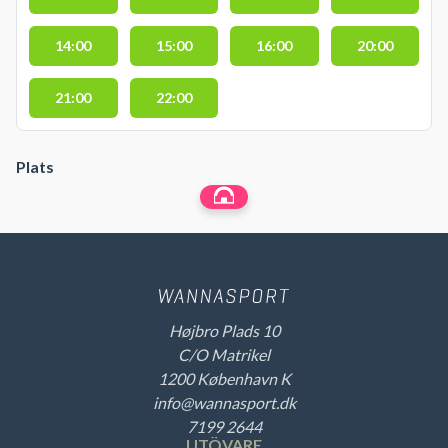
14:00
15:00
16:00
20:00
21:00
22:00
Plats
Højbro Plads 10
C/O Matrikel
1200 København K
info@wannasport.dk
7199 2644
UTÖVARE