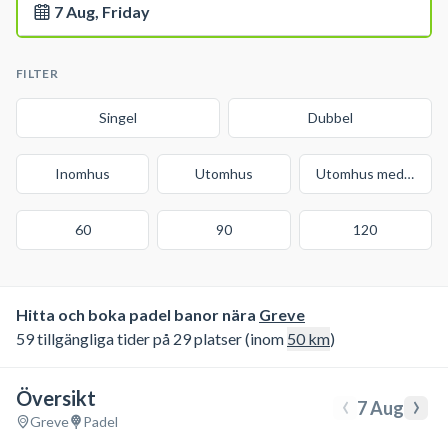
7 Aug, Friday
FILTER
Singel
Dubbel
Inomhus
Utomhus
Utomhus med tak
60
90
120
Hitta och boka padel banor nära
Greve
59 tillgängliga tider på 29 platser (inom
50
km
)
Översikt
‹
›
7 Aug
Greve
Padel