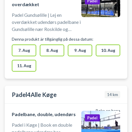
Padel
overdækket
Padel Gundsølille | Lej en
overdækket udendørs padelbane i
Gundsølille nær Roskilde og
Ågerup. Kun 15 min. fra Roskilde
Denna produkt är tillgänglig på dessa datum:
og Ballerup. Banerne er
overdækket så du kan spille i alt
7. Aug
8. Aug
9. Aug
10. Aug
slags vejr. Book padel tennis bane
og spil padel i Gundsølille. Gratis
11. Aug
låne bat og bolde findes ved
banerne. Gratis parkering ved
Gundsølillehallen så det også er
nemt, hvis man er i bil fra Jyllinge
Padel4Alle Køge
14
km
eller Roskilde for at spille padel
tennis på udendørs padelbaner.
Boka en bana
Padelbane, double, udendørs
Padel
Padel i Køge | Book en double
padelbane udendørs hos