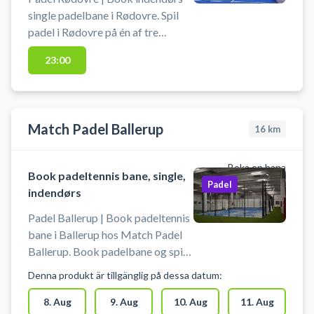
single padelbane i Rødovre. Spil
padel i Rødovre på én af tre
professionelle indendørs
23:00
singlebaner hos ViPadel Rødovre
– The Factory beliggende på
Valhøjs Allé 180, 2610 Rødovre.
Perfekt til 1-mod-1 matches,
Match Padel Ballerup
16
km
double (særlig for nybegyndere),
tekniktræning eller sjove
familieaktiviteter med børn. The
Boka en bana
Book padeltennis bane, single,
Factory tilbyder gratis parkering
Padel
indendørs
(husk p-skiven) #padel-Rødovre
#padel-tennis-Rødovre
Padel Ballerup | Book padeltennis
bane i Ballerup hos Match Padel
Ballerup. Book padelbane og spil
padel i Ballerup på en singlebane i
Denna produkt är tillgänglig på dessa datum:
det indendørs padelcenter
beliggende på Telegrafvej 6, 2750
8. Aug
9. Aug
10. Aug
11. Aug