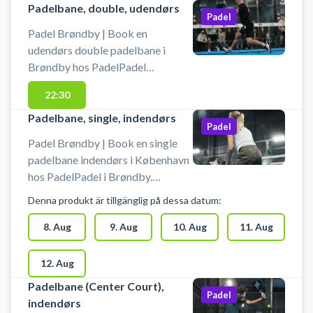
Padelbane, double, udendørs
Padel
Padel Brøndby | Book en
udendørs double padelbane i
Brøndby hos PadelPadel
København. PadelPadel i Brøndby
22:30
byder på 14 padelbaner. Der er 2
padelbaner udendørs, som begge
Padelbane, single, indendørs
Padel
er doublebaner. Indendørs finder
Padel Brøndby | Book en single
du henholdsvis 10 double
padelbane indendørs i København
padelbaner og 2 singlebaner.
hos PadelPadel i Brøndby.
PadelPadel København har også
PadelPadel København har i alt 14
padeltræning, hvor du kan møde
Denna produkt är tillgänglig på dessa datum:
padelbaner. Du finder 2 single- og
dygtige PadelPadel trænere i
10 doublebaner indendørs samt 2
8. Aug
9. Aug
10. Aug
11. Aug
centret i Brøndby. Der er gratis
doublebaner udendørs i
parkering foran PadelPadel i
forbindelse med padelcentret i
12. Aug
Brøndby og det er muligt at leje
Brøndby. Udeover et stort antal
bat og købe bolde.
Padelbane (Center Court),
padelbaner tilbyder PadelPadel
Padel
indendørs
København også padel træning,