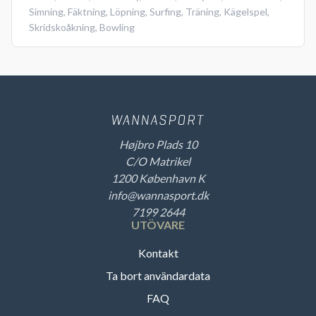
Simning
,
Fäktning
,
Löpning
,
Surfing
,
Träning
,
Kägelspel
,
Skridskoåkning
,
Bowling
Højbro Plads 10
C/O Matrikel
1200 København K
info@wannasport.dk
7199 2644
UTÖVARE
Kontakt
Ta bort användardata
FAQ