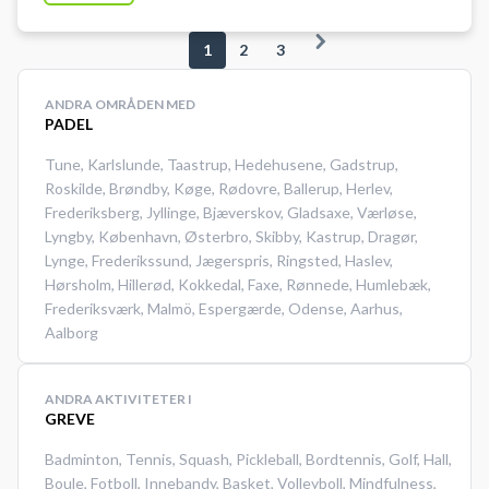
yderligere 4 padelbaner indendørs
i deres padelcenter, som ligger tæt
1
2
3
på udendørsbanerne. Alle
padelbanerne er doublebaner. •
ANDRA OMRÅDEN MED
Udendørsbaner i naturlige og
PADEL
skovagtige omgivelser. •
Græstæppe Mondo Blue
Tune
,
Karlslunde
,
Taastrup
,
Hedehusene
,
Gadstrup
,
Supercourt pålagt i 2022. •
Roskilde
,
Brøndby
,
Køge
,
Rødovre
,
Ballerup
,
Herlev
,
Frederiksberg
,
Jyllinge
,
Bjæverskov
,
Gladsaxe
,
Værløse
,
Mulighed for omklædning og bad
Lyngby
,
København
,
Østerbro
,
Skibby
,
Kastrup
,
Dragør
,
i Skinderskovhallen.
Lynge
,
Frederikssund
,
Jægerspris
,
Ringsted
,
Haslev
,
Hørsholm
,
Hillerød
,
Kokkedal
,
Faxe
,
Rønnede
,
Humlebæk
,
Frederiksværk
,
Malmö
,
Espergærde
,
Odense
,
Aarhus
,
Aalborg
ANDRA AKTIVITETER I
GREVE
Badminton
,
Tennis
,
Squash
,
Pickleball
,
Bordtennis
,
Golf
,
Hall
,
Boule
,
Fotboll
,
Innebandy
,
Basket
,
Volleyboll
,
Mindfulness
,