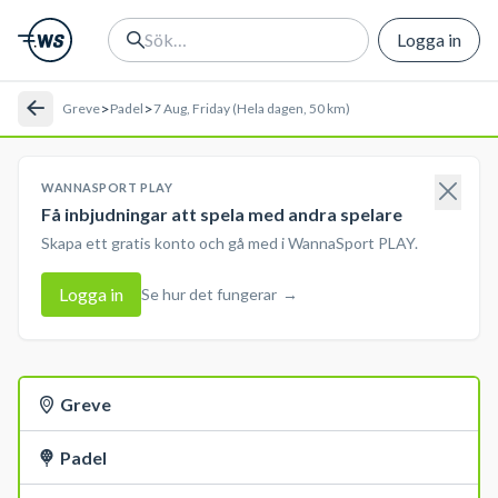
Logga in
>
>
Greve
Padel
7 Aug, Friday (Hela dagen, 50 km)
WANNASPORT PLAY
Få inbjudningar att spela med andra spelare
Skapa ett gratis konto och gå med i WannaSport PLAY.
Logga in
Se hur det fungerar
→
Greve
Padel