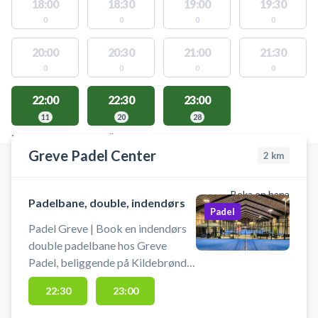
18:00
18:30
19:00
19:30
0
0
0
0
20:00
20:30
21:00
21:30
0
0
0
0
22:00
22:30
23:00
11
20
28
PLATSER MED TILLGÄNGLIGA AKTIVITETER
Greve Padel Center
2
km
Boka en bana
Padelbane, double, indendørs
Padel
Padel Greve | Book en indendørs
double padelbane hos Greve
Padel, beliggende på Kildebrønde
Landevej 41, 2670 Greve Strand.
22:30
23:00
Greve Padelcenter tilbyder gratis
parkering ved booking af