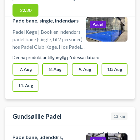
ved Roskilde.
Hos Padel Club Køge er lånebats
22:30
altid inkluderet i banelejen og
bolde kan købes i centret. Der er
Padelbane, single, indendørs
Padel
omklædningsrum med
Padel Køge | Book en indendørs
badefaciliteter.
padel bane (single, til 2 personer)
hos Padel Club Køge. Hos Padel
Club Køge er lånebats altid
Denna produkt är tillgänglig på dessa datum:
inkluderet i banelejen og bolde
kan købes i centret. Der er
7. Aug
8. Aug
9. Aug
10. Aug
omklædningsrum med
badefaciliteter.
11. Aug
Gundsølille Padel
13
km
Boka en bana
Padelbane, udendørs,