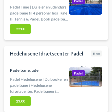
gratis brug af bolde. Nye padel
Padel
tennis bolde kan købes på stedet.
Padel Tune | Du lejer en udendørs
padelbane til 4 personer hos Tune
IF Tennis & Padel. Book padelbane
og spil padel i Tune ved Roskilde.
22:00
Du skal slev medbringe eget
udstyr så som bat og bolde.
Hedehusene Idrætscenter Padel
6
km
Boka en bana
Padelbane, ude
Padel
Padel Hedehusene | Du booker en
padelbane i Hedehusene
Idrætscenter. Padelbanen i
Hedenhusene er en udendørs
23:00
double padelbane for op til 4
padelspillere. Der er mulighed for