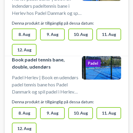
Jernbanebyen nær Sydhavn.
indendørs padeltennis bane i
Parkering ved padel i
Herlev hos Padel Danmark og spil
Jernbanebyen brug easypark.
padel i Herlev padelcentret på
Denna produkt är tillgänglig på dessa datum:
#matchi-padel-koebenhavn
Skinderskovvej 27, 2730 Herlev.
Padel Danmark byder på i alt 6
8. Aug
9. Aug
10. Aug
11. Aug
padelbaner ved deres padelanlæg
i Herlev, fordelt på 4 padel baner
12. Aug
indendørs og 2 udendørsbaner.
Book padel tennis bane,
Medbring selv bat ved booking af
Padel
double, udendørs
padelbaner i Herlev hos Padel
Danmark. Bolde bolde kan dog
Padel Herlev | Book en udendørs
købes i automaten i padelhallen.
padel tennis bane hos Padel
Du kan parkere gratis foran
Danmark og spil padel i Herlev
padelcentret i Herlev, når du har
under åben himmel på
Denna produkt är tillgänglig på dessa datum:
booket en bane.
udendørsbaner ved
Skinderskovvej 31, 2730 Herlev.
8. Aug
9. Aug
10. Aug
11. Aug
Padel Danmark Herlev har 2
udendørs padel baner og
12. Aug