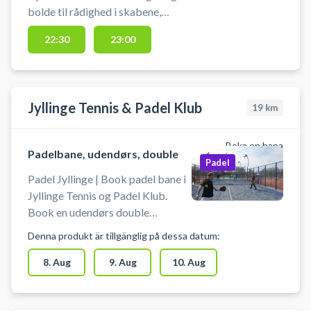
bolde til rådighed i skabene,
inklusive i bane pris. - Dørene på
22:30
23:00
banerne holdes åbne under spil,
også gerne yderdørene. Bat/bold
Jyllinge Tennis & Padel Klub
19
km
Boka en bana
Padelbane, udendørs, double
Padel
Padel Jyllinge | Book padel bane i
Jyllinge Tennis og Padel Klub.
Book en udendørs double
padelbane til 4 personer og spil
Denna produkt är tillgänglig på dessa datum:
padeltennis i Jyllinge på et padel-
og tennisanlæg med højt til
8. Aug
9. Aug
10. Aug
"loftet". Gratis parkering ved
Tennis og Padel Klubbens