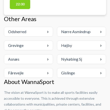
fremsendt kode 2) Lågen sk
22:00
Other Areas
Odsherred
Nørre Asmindrup
Grevinge
Højby
Asnæs
Nykøbing Sj
Fårevejle
Gislinge
About WannaSport
The vision at WannaSport is to make all sports facilities easily
accessible to everyone. This is achieved through extensive
collaborations with municipalities, private centers, facilities, and