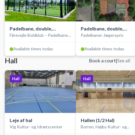
Padelbane, double,
Padelbane, double,
Fårevejle Boldklub – Padelbaner i
Padelbaner Jægerspris
udendørs
udendørs
Odsherred
Available times today
Available times today
Hall
Book a court
|
See all
Hall
Hall
Leje af hal
Hallen (1/2 Hal)
Vig Kultur- og Idrætscenter
Borren, Højby Kultur- og
Idrætscenter