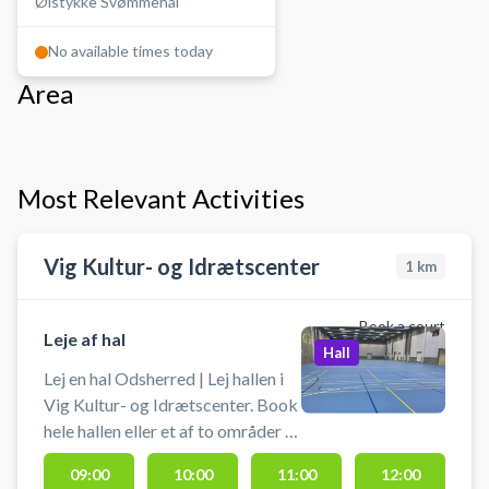
Ølstykke Svømmehal
No available times today
Area
Most Relevant Activities
Vig Kultur- og Idrætscenter
1
km
Book a court
Leje af hal
Hall
Lej en hal Odsherred | Lej hallen i
Vig Kultur- og Idrætscenter. Book
hele hallen eller et af to områder i
hallen og spil bl.a. indendørs
09:00
10:00
11:00
12:00
fodbold uden bander (futsal),