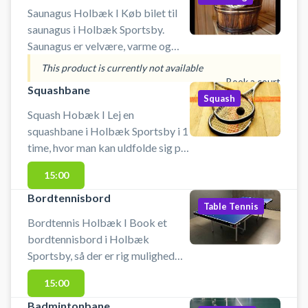
Saunagus Holbæk I Køb bilet til
saunagus i Holbæk Sportsby.
Saunagus er velvære, varme og
dejlige dufte, der både kan være
This product is currently not available
beroligende, opkvikkende og
Book a court
Squashbane
udrensende - og så en lille tur i et
Squash
af bassinerne i pausen. Kom og
Squash Hobæk I Lej en
deltag i saunagus i svømmehallen i
squashbane i Holbæk Sportsby i 1
Holbæk Sportsby. #Saunagus-
time, hvor man kan uldfolde sig på
Holbæk #Saunagus-Odsherred
sportsbyens 3 squashbaner i
15:00
#Gus-Odsherred #Gus-Holbæk
Holbæk. Book squashbane og spil
squash i Holbæk på en af de tre
Bordtennisbord
Table Tennis
squashbaner i Holbæk Sportsby.
Bordtennis Holbæk I Book et
Muligt at leje ketcher og købe
bordtennisbord i Holbæk
bolde.
Sportsby, så der er rig mulighed
for at duellere med bat, loope og
15:00
lave baghåndsﬂip. Lej
bordtennisbord og spil bordtennis
Badmintonbane