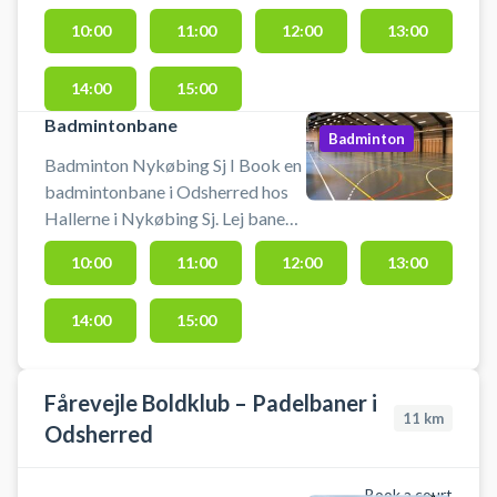
indendørs fodbold (uden bander),
10:00
11:00
12:00
13:00
håndbold, badminton eller
pickleball eller en anden form for
14:00
15:00
boldspil i hele den ene hal.
Badmintonbane
Badminton
Badminton Nykøbing Sj I Book en
badmintonbane i Odsherred hos
Hallerne i Nykøbing Sj. Lej banen
og spil badminton på en af
10:00
11:00
12:00
13:00
badmintonbanerne i Nykøbing
Sjælland hallerne. Ketsjere kan
14:00
15:00
lånes i et mindre omfang og
badmintonbolde købes i
svømmehallen.
Fårevejle Boldklub – Padelbaner i
11
km
Odsherred
Book a court