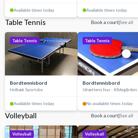
Available times today
Available times today
Table Tennis
Book a court
|
See all
Table Tennis
Table Tennis
Bordtennisbord
Bordtennisbord
Holbæk Sportsby
Idrættens hus - Kildegården
Available times today
No available times today
Volleyball
Book a court
|
See all
Volleyball
Volleyball