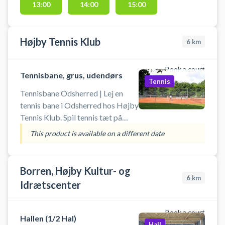
13:00
14:00
15:00
sommerhusområder ved
Odsherred og Sjællands Odde.
Badmintonketsjere kan lånes i
Højby Tennis Klub
mindre omfang, men bolde skal
6
km
medbringes.
Book a court
Tennisbane, grus, udendørs
Tennis
Tennisbane Odsherred | Lej en
tennis bane i Odsherred hos Højby
Tennis Klub. Spil tennis tæt på
Rørvig, Odsherred og Nykøbing
This product is available on a different date
Sjælland på en grus tennisbane på
Højby Tennis Klubs udendørs
tennisanlæg. Tennisbanerne hos
Borren, Højby Kultur- og
Højby Tennis Klub er udendørs
6
km
Idrætscenter
grus tennisbaner. Der er gratis
parkering lige ved tennisbanerne
Book a court
på Stårupvej 4, 4573 Højby, som
Hallen (1/2 Hal)
Hall