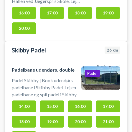
Hallen ved Jægerspris Skole. Lej
en bane og spil badminton i
16:00
17:00
18:00
19:00
Jægerspris. Medbring selv
ketcher og bolde. Der er gode
20:00
parkeringsmuligheder.
Skibby Padel
26
km
Book a court
Padelbane udendørs, double
Padel
Padel Skibby | Book udendørs
padelbane i Skibby Padel. Lej en
padelbane og spil padel i Skibby
på en udendørs padelbane hos
14:00
15:00
16:00
17:00
Skibby Padel. Der vil være lys på
banerne, så man også kan spille
18:00
19:00
20:00
21:00
efter mørkets frembrud. Når du
booker banen: 1) Åbn lågen med