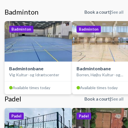
Badminton
Book a court
|
See all
Badminton
Badminton
Badmintonbane
Badmintonbane
Vig Kultur- og Idrætscenter
Borren, Højby Kultur- og
Idrætscenter
Available times today
Available times today
Padel
Book a court
|
See all
Padel
Padel