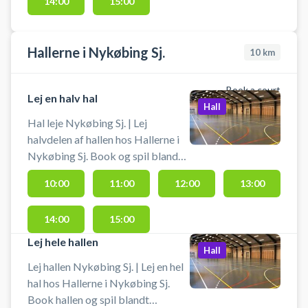
14:00
15:00
centrum af Odsherred.
Hallerne i Nykøbing Sj.
10
km
Book a court
Lej en halv hal
Hall
Hal leje Nykøbing Sj. | Lej
halvdelen af hallen hos Hallerne i
Nykøbing Sj. Book og spil blandt
badminton eller pickleball eller en
10:00
11:00
12:00
13:00
anden form for boldspil i den ene
halvdel af hallen.
14:00
15:00
Lej hele hallen
Hall
Lej hallen Nykøbing Sj. | Lej en hel
hal hos Hallerne i Nykøbing Sj.
Book hallen og spil blandt