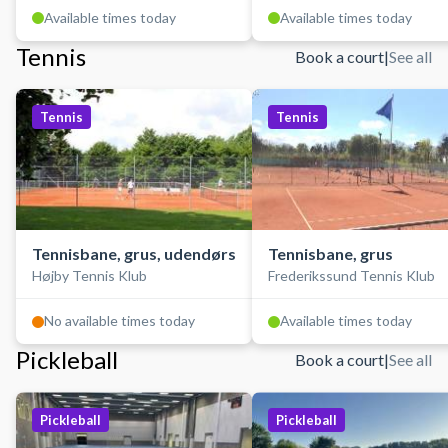
Available times today
Available times today
Tennis
Book a court
|
See all
Tennis
Tennis
Tennisbane, grus, udendørs
Tennisbane, grus
Højby Tennis Klub
Frederikssund Tennis Klub
No available times today
Available times today
Pickleball
Book a court
|
See all
Pickleball
Pickleball