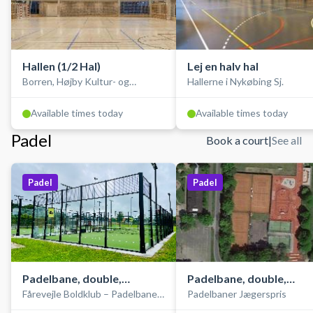
Hallen (1/2 Hal)
Lej en halv hal
Borren, Højby Kultur- og
Hallerne i Nykøbing Sj.
Idrætscenter
Available times today
Available times today
Padel
Book a court
|
See all
Padel
Padel
Padelbane, double,
Padelbane, double,
Fårevejle Boldklub – Padelbaner i
Padelbaner Jægerspris
udendørs
udendørs
Odsherred