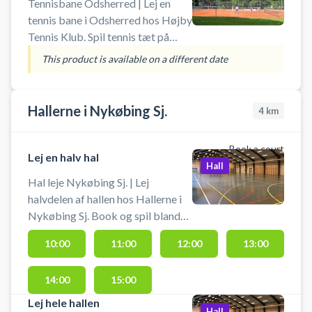
Tennisbane Odsherred | Lej en
tennis bane i Odsherred hos Højby
Tennis Klub. Spil tennis tæt på
Rørvig, Odsherred og Nykøbing
This product is available on a different date
Sjælland på en grus tennisbane på
Højby Tennis Klubs udendørs
tennisanlæg. Tennisbanerne hos
Hallerne i Nykøbing Sj.
4
km
Højby Tennis Klub er udendørs
grus tennisbaner. Der er gratis
Book a court
parkering lige ved tennisbanerne
Lej en halv hal
Hall
på Stårupvej 4, 4573 Højby, som
Hal leje Nykøbing Sj. | Lej
man nemt kommer til i bil fra
halvdelen af hallen hos Hallerne i
Nykøbing Sjælland og
Nykøbing Sj. Book og spil blandt
sommerhusene i Odsherred og
badminton eller pickleball eller en
Rørvig. Medbring selv ketcher og
10:00
11:00
12:00
13:00
anden form for boldspil i den ene
bolde.
halvdel af hallen.
14:00
15:00
Lej hele hallen
Hall