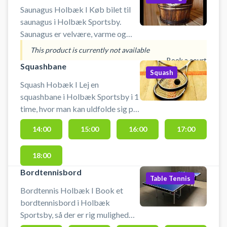
Saunagus Holbæk I Køb bilet til
saunagus i Holbæk Sportsby.
Saunagus er velvære, varme og
dejlige dufte, der både kan være
This product is currently not available
beroligende, opkvikkende og
Book a court
Squashbane
udrensende - og så en lille tur i et
Squash
af bassinerne i pausen. Kom og
Squash Hobæk I Lej en
deltag i saunagus i svømmehallen i
squashbane i Holbæk Sportsby i 1
Holbæk Sportsby. #Saunagus-
time, hvor man kan uldfolde sig på
Holbæk #Saunagus-Odsherred
sportsbyens 3 squashbaner i
14:00
15:00
16:00
17:00
#Gus-Odsherred #Gus-Holbæk
Holbæk. Book squashbane og spil
squash i Holbæk på en af de tre
18:00
squashbaner i Holbæk Sportsby.
Muligt at leje ketcher og købe
Bordtennisbord
Table Tennis
bolde.
Bordtennis Holbæk I Book et
bordtennisbord i Holbæk
Sportsby, så der er rig mulighed
for at duellere med bat, loope og