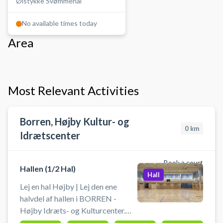
Ølstykke Svømmehal
No available times today
Area
Most Relevant Activities
Borren, Højby Kultur- og
0
km
Idrætscenter
Book a court
Hallen (1/2 Hal)
Hall
Lej en hal Højby | Lej den ene
halvdel af hallen i BORREN -
Højby Idræts- og Kulturcenter.
Book et af to områder i idræts- og