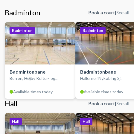
Badminton
Book a court
|
See all
Badminton
Badminton
Badmintonbane
Badmintonbane
Borren, Højby Kultur- og
Hallerne i Nykøbing Sj.
Idrætscenter
Available times today
Available times today
Hall
Book a court
|
See all
Hall
Hall