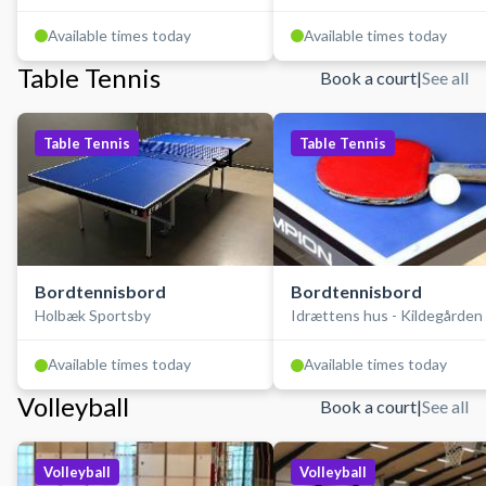
Available times today
Available times today
Table Tennis
Book a court
|
See all
Table Tennis
Table Tennis
Bordtennisbord
Bordtennisbord
Holbæk Sportsby
Idrættens hus - Kildegården
Available times today
Available times today
Volleyball
Book a court
|
See all
Volleyball
Volleyball