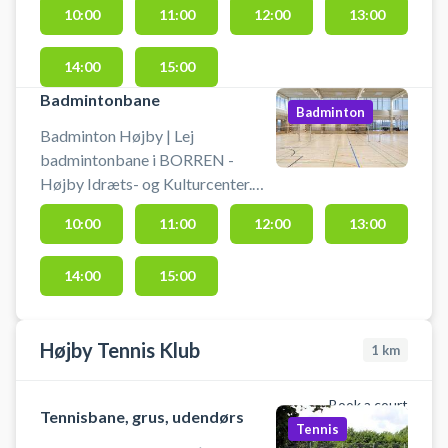
10:00
11:00
12:00
13:00
kulturcentrets idrætshal.
14:00
15:00
Badmintonbane
Badminton
Badminton Højby | Lej
badmintonbane i BORREN -
Højby Idræts- og Kulturcenter.
Book en badmintonbane og spil
10:00
11:00
12:00
13:00
badminton i Højby på en af
idrætscentrets badmintonbaner.
14:00
15:00
Badmintonketsjere kan lånes i
mindre omfang, badmintonbolde
skal medbringes.
Højby Tennis Klub
1
km
Book a court
Tennisbane, grus, udendørs
Tennis