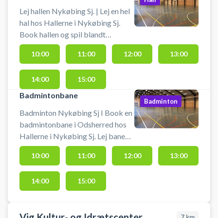
Lej hallen Nykøbing Sj. | Lej en hel
hal hos Hallerne i Nykøbing Sj.
Book hallen og spil blandt
indendørs fodbold (uden bander),
10:00
11:00
12:00
13:00
håndbold, badminton eller
pickleball eller en anden form for
14:00
15:00
boldspil i hele den ene hal.
Badmintonbane
Badminton
Badminton Nykøbing Sj I Book en
badmintonbane i Odsherred hos
Hallerne i Nykøbing Sj. Lej banen
og spil badminton på en af
10:00
11:00
12:00
13:00
badmintonbanerne i Nykøbing
Sjælland hallerne. Ketsjere kan
14:00
15:00
lånes i et mindre omfang og
badmintonbolde købes i
svømmehallen.
Vig Kultur- og Idrætscenter
7
km