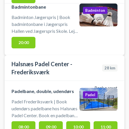
Jægerspris Hallen også kaldet
Badmintonbane
Badminton
Sognehallen ligger ved Jægerspris
Badminton Jægerspris | Book
bibliotek.
badmintonbane i Jægerspris
Hallen ved Jægerspris Skole. Lej
en bane og spil badminton i
20:00
Jægerspris. Medbring selv
ketcher og bolde. Der er gode
parkeringsmuligheder.
Halsnæs Padel Center -
28
km
Frederiksværk
Book a court
Padelbane, double, udendørs
Padel
Padel Frederiksværk | Book
udendørs padelbane hos Halsnæs
Padel Center. Book en padelbane
og spil padel i Frederiksværk på
08:00
09:00
10:00
11:00