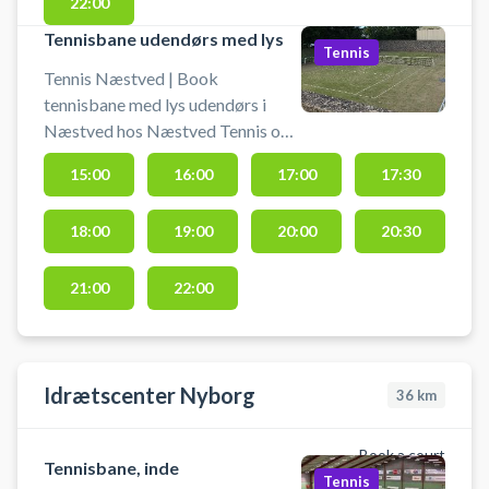
22:00
næstved
Tennisbane udendørs med lys
Tennis
Tennis Næstved | Book
tennisbane med lys udendørs i
Næstved hos Næstved Tennis og
Padel Klub. Tennisbanen er med
15:00
16:00
17:00
17:30
sand på kunstgræs. Lej en
tennisbane og spil tennis i
18:00
19:00
20:00
20:30
Næstved på udendørsbaner med
lys i tennisklubben. Tennisbanen er
med sand på kunstgræs. Du kan i
21:00
22:00
klubhus låne ketcher og bolde.
Idrætscenter Nyborg
36
km
Book a court
Tennisbane, inde
Tennis