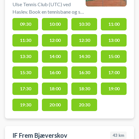
Ulse Tennis Club (UTC) ved
Haslev. Book en tennisbane og spil
tennis i Usle på en af de to
09:30
10:00
10:30
11:00
grusbaner beliggende i den lille
tennisklub i byen Ulse midt
11:30
12:00
12:30
13:00
mellem Dalby, Haslev, Faxe og
Rønnede. Tennisbanen er en
grusbane, som er åben i
13:30
14:00
14:30
15:00
sommersæsonen. Det er muligt at
låne udstyr som ketcher og brugte
15:30
16:00
16:30
17:00
bolde.
17:30
18:00
18:30
19:00
19:30
20:00
20:30
IF Frem Bjæverskov
43
km