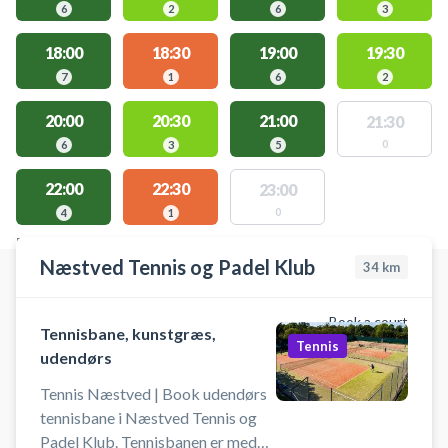
6
2
6
3
18:00
18:30
19:00
19:30
7
1
6
2
20:00
20:30
21:00
21:30
0
6
3
5
22:00
22:30
23:00
0
4
1
FACILITIES WITH AVAILABLE ACTIVITIES
Næstved Tennis og Padel Klub
34
km
Book a court
Tennisbane, kunstgræs,
Tennis
udendørs
Tennis Næstved | Book udendørs
tennisbane i Næstved Tennis og
Padel Klub. Tennisbanen er med