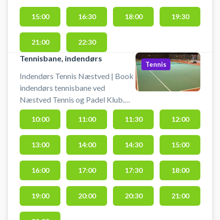
sand på kunstgræs. Du kan i
15:00
16:30
18:00
19:30
klubhus låne ketcher og bolde.
21:00
22:30
Tennisbane, indendørs
Tennis
Indendørs Tennis Næstved | Book
indendørs tennisbane ved
Næstved Tennis og Padel Klub.
Book en tennisbane og spil tennis
10:00
11:00
11:30
12:00
indendørs i Næstved på
tennisbanerne i tennishallen hos
13:00
14:00
14:30
15:00
Næstved Tennis og Padel Klub.
Der er gratis parkering foran
tennishallen i Næstved, som du
16:00
17:00
17:30
18:00
finder på Nygårdsvej 102, 4700
Næstved - nemt for tennisspillere
19:00
20:00
20:30
21:00
som kommer i bil. #Book-tennis-
næstved #Tennis-indendørs-