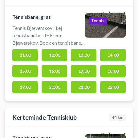
Book a court
Tennisbane, grus
Tennis
Tennis Bjæverskov | Lej
tennisbane hos IF Frem
Bjæverskov. Book en tennisbane
og spil tennis i Bjæverskov på en
11:00
12:00
13:00
14:00
af de to udendørs tennisbaner
beliggende ved Skovbohallen i
15:00
16:00
17:00
18:00
Bjæverskov. Tennisbanerne har
begge en grå grusbelægning.
Gratis parkering ved
19:00
20:00
21:00
22:00
tennisbanerne, på den store
parkeringsplads ved Skovbohallen
på Halvejen 14, 4632 Bjæverskov.
Kerteminde Tennisklub
44
km
Book a court
Tennisbane, grus