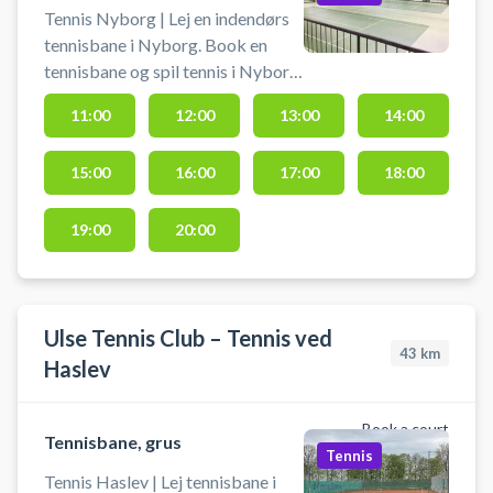
Tennis Nyborg | Lej en indendørs
tennisbane i Nyborg. Book en
tennisbane og spil tennis i Nyborg
på en af de indendørs tennisbaner i
11:00
12:00
13:00
14:00
Idrætscenter Nyborgs tennishal.
Du skal selv medbringe ketchere
15:00
16:00
17:00
18:00
og bolde.
19:00
20:00
Ulse Tennis Club – Tennis ved
43
km
Haslev
Book a court
Tennisbane, grus
Tennis
Tennis Haslev | Lej tennisbane i