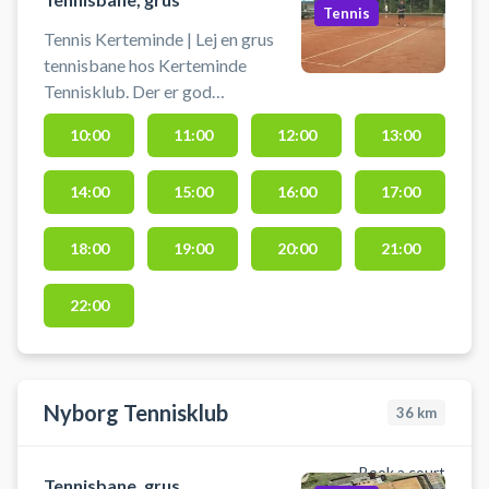
Tennis
Tennis Kerteminde | Lej en grus
tennisbane hos Kerteminde
Tennisklub. Der er god
parkeringsmuligheder og
10:00
11:00
12:00
13:00
omklædningsfaciliteter i
klubhuset. Spil tennis i Kerteminde
14:00
15:00
16:00
17:00
på en af grusbanerne hos byens
tennisklub.
18:00
19:00
20:00
21:00
22:00
Nyborg Tennisklub
36
km
Book a court
Tennisbane, grus