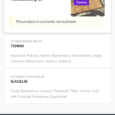
Tennis
This product is currently not available
OTHER AREAS WITH
TENNIS
Næstved
,
Nyborg
,
Haslev
,
Bjæverskov
,
Kerteminde
,
Køge
,
Odense
,
København
,
Aarhus
,
Aalborg
OTHER ACTIVITIES IN
SLAGELSE
Padel
,
Badminton
,
Squash
,
Pickleball
,
Table Tennis
,
Golf
,
Hall
,
Football
,
Swimming
,
Basketball