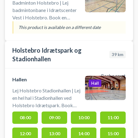
og badminton. Der er net, mål og
Badminton Holstebro | Lej
kurve til rådighed. Der er mulighed
badmintonbane i Idrætscenter
for omklædning og bad.
Vest i Holstebro. Book en
badmintonbane og spil badminton
This product is available on a different date
i Holstebro på en af banerne i
hallen ved Idrætscenter Vest.
Holstebro Idrætspark og
39
km
Stadionhallen
Book a court
Hallen
Hall
Lej Holstebro Stadionhallen | Lej
en hel hal i Stadionhallen ved
Holstebro Idrætspark. Book
Stadionhallen og spil indendørs
08:00
09:00
10:00
11:00
fodbold i Holstebro. Booking af
hallen kan bruges til blandt andet
12:00
13:00
14:00
15:00
håndbold, basketball, volleyball