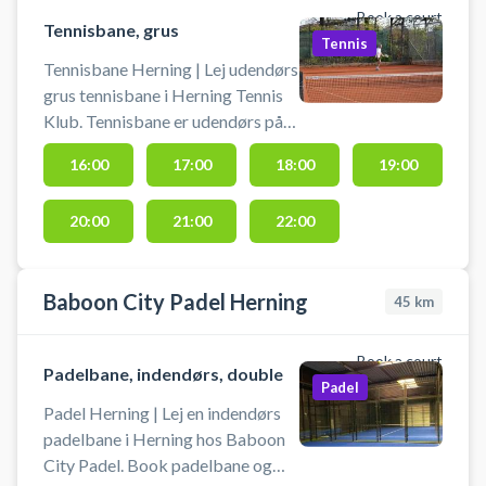
Book a court
Tennisbane, grus
Tennis
Tennisbane Herning | Lej udendørs
grus tennisbane i Herning Tennis
Klub. Tennisbane er udendørs på
grus belægning. Book en
16:00
17:00
18:00
19:00
tennisbane og spil tennis i Herning
på en af banerne beliggende ved
20:00
21:00
22:00
byens tennisklub.
Baboon City Padel Herning
45
km
Book a court
Padelbane, indendørs, double
Padel
Padel Herning | Lej en indendørs
padelbane i Herning hos Baboon
City Padel. Book padelbane og