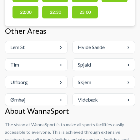
gratis at låne padeltennis bat og
bolde. Parkering er også gratis
22:00
22:30
23:00
foran Padel Louge padelcenter
beliggende på Godsbanevej 5,
Other Areas
7400 Herning ved banegården i
centrum af Herning.
Lem St
Hvide Sande
Tim
Spjald
Ulfborg
Skjern
Ørnhøj
Videbæk
About WannaSport
The vision at WannaSport is to make all sports facilities easily
accessible to everyone. This is achieved through extensive
collaborations with municipalities, private centers, facilities, and