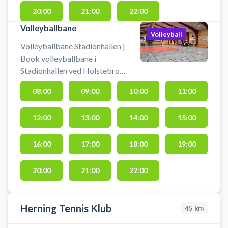
20:00
21:00
22:00
Volleyballbane
Volleyball
Volleyballbane Stadionhallen |
Book volleyballbane i
Stadionhallen ved Holstebro
Idrætspark. Book en bane i
08:00
09:00
10:00
11:00
Stadionhallen og spil volleyball i
Holstebro. Foruden
12:00
13:00
14:00
15:00
volleyballbanen som er klar til
booking byder Stadionhallen også
på booking en række andre
16:00
17:00
18:00
19:00
aktiviteter bl.a indendørs fodbold,
badminton-, basket- og
20:00
21:00
22:00
pickleballbaner i samme lokaler.
Herning Tennis Klub
45
km