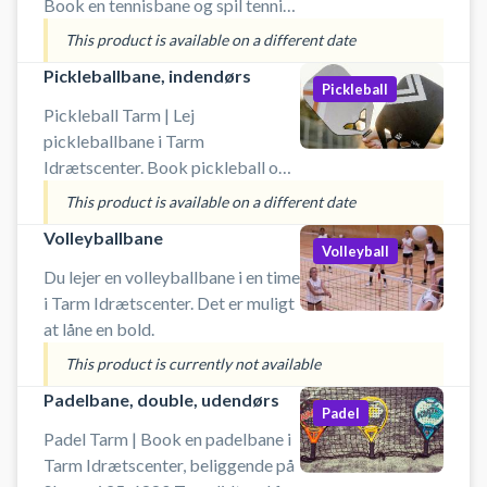
Book en tennisbane og spil tennis i
Tarm på en af de udendørs
This product is available on a different date
kunstgræs tennisbaner. Booking
Pickleballbane, indendørs
af tennisbane er inkl. lån af ketcher
Pickleball
og bolde. Ved booking af
Pickleball Tarm | Lej
tennisbanen er der gratis
pickleballbane i Tarm
parkering ved Tarm Idrætscenters
Idrætscenter. Book pickleball og
tennisbaner, som du finder på
spil pickleball i Tarm på en af
This product is available on a different date
Skovvej 25, 6880 Tarm.
idrætscentrets indendørs baner.
Volleyballbane
Booking af pickleballbane er inkl.
Volleyball
lån af bat og bolde. Ved booking
Du lejer en volleyballbane i en time
af pickleball bane er der gratis
i Tarm Idrætscenter. Det er muligt
parkering ved Tarm Idrætscenter
at låne en bold.
på Skovvej 25, 6880 Tarm.
This product is currently not available
Padelbane, double, udendørs
Padel
Padel Tarm | Book en padelbane i
Tarm Idrætscenter, beliggende på