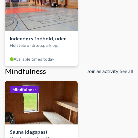
Indendørs fodbold, uden
Holstebro Idrætspark og
bander (futsal)
Stadionhallen
Available times today
Mindfulness
Join an activity
|
See all
Mindfulness
Sauna (dagspas)