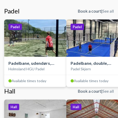
Padel
Book a court
|
See all
Padel
Padel
Padelbane, udendørs,
Padelbane, double,
Holmsland HGU Padel
Padel Skjern
double
indendørs
Available times today
Available times today
Hall
Book a court
|
See all
Hall
Hall