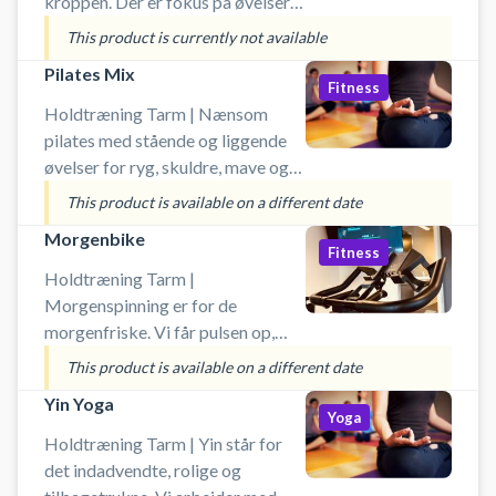
kroppen. Der er fokus på øvelser
og muskler, du bruger i din
This product is currently not available
hverdag, så du bliver bedst muligt
Pilates Mix
styrket til dine
Fitness
hverdagsaktiviteter. Øvelserne
Holdtræning Tarm | Nænsom
foregår med vægte, hvor du selv
pilates med stående og liggende
styrer belastning, samt med
øvelser for ryg, skuldre, mave og
varierende andre redskaber. Du
stor fokus på åndedrættet. Der vil
This product is available on a different date
skal henvende dig til instruktøren
også inddrages øvelser fra
Morgenbike
ved holdstart.
forskellige yogastile, som
Fitness
variation i træningen. Det hele
Holdtræning Tarm |
foregår i et roligt tempo og ikke
Morgenspinning er for de
for svært, så alle kan være med. I
morgenfriske. Vi får pulsen op,
lokalet er alle de redskaber, du
sved på panden og trætte ben når
This product is available on a different date
skal bruge - men du er selvfølgelig
vi cykler i godt selskab. Hver
Yin Yoga
også velkommen til medbringe
instruktør har sin egen stil og
Yoga
selv.
kører timerne efter individuel
Holdtræning Tarm | Yin står for
belastning og puls så alle kan være
det indadvendte, rolige og
med. Du kan låne spinningssko i