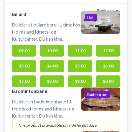
Book a court
Billard
Hall
Du lejer et billardbord i 1 time hos
Holmsland Idræts- og
Kulturcenter. Du kan låne
badmintonketcher og bolde. Du
09:00
10:00
11:00
12:00
kan leje en eller flerebaner, der er 5
badmintonbaner ialt. Für deutsche
13:00
14:00
15:00
16:00
Besucher: Bu
17:00
18:00
19:00
20:00
Badmintonbane
Badminton
Du lejer en badmintonbane i 1
time hos Holmsland Idræts- og
Kulturcenter. Du kan låne
badmintonketcher og bolde. Du
This product is available on a different date
kan leje en eller flerebaner, der er 5