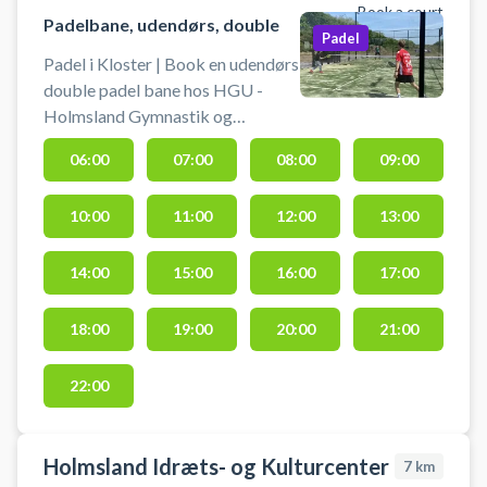
Book a court
Padelbane, udendørs, double
Padel
Padel i Kloster | Book en udendørs
double padel bane hos HGU -
Holmsland Gymnastik og
Ungdomsforening i Ringkøbing.
06:00
07:00
08:00
09:00
Spil padel i Kloster beliggende på
Bandsbyvej 2, 6950 Ringkøbing -
10:00
11:00
12:00
13:00
nær Søndervig Strand ved
vesterhavet. Der er gratis
parkering ved padelbanen, hvis du
14:00
15:00
16:00
17:00
er i bil fra nabobyer som
Ringkøbing og Søndervig.
18:00
19:00
20:00
21:00
Booking af padelbanen er inklusiv
bat og bolde.
22:00
Holmsland Idræts- og Kulturcenter
7
km