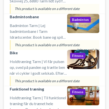
Skovvej 25, 6880 Tarm lidt syd for
Skjern. Padelbanen er en double
This product is available on a different date
udendørsbane. Book padelbane nu
Badmintonbane
og spil padel i Tarm på udendørs
Badminton
padelbaner i Ringkøbing-Skjern
Badminton Tarm | Lej
Kommune. Tarm Idrætscenter -
badmintonbane i Tarm
padel byder på 2 double
Idrætscenter. Book bane og spil
padelbaner og derudover: ✔
badminton i Tarm på en af
This product is available on a different date
Gratis parkering ved
idrætscentrets badmintonbaner.
Join an activity
Bike
padelbanerne hos Idrætscenter i
Booking af badmintonbane er inkl.
Fitness
Tarm. ✔ Lån af bat og bolde er
lån af badminton ketcher og
Holdtræning Tarm | Vi får pulsen
inklusiv i booking af padel banen.
bolde. Ved booking af badminton
op, sved på panden og trætte ben
✔ Omklædningsrum og
bane er der gratis parkering ved
når vi cykler i godt selskab. Efter
badefaciliteter. #padel-tarm
Tarm Idrætscenters tennisbaner,
dette lidt kortere spinningshold, er
This product is available on a different date
#padel-ringkøbing
som du finder på Skovvej 25, 6880
det oplagt at melde dig på
Funktionel træning
Tarm.
cirkeltræning lige bagefter - så
Fitness
har du fået en fantastisk træning
Holdtræning Tarm | Til funktionel
af hele kroppen og med både puls
træning får du trænet hele
og styrke!