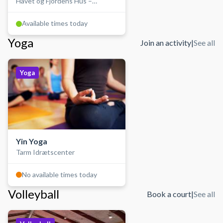
Havet og Fjordens Hus –
Thorsminde
Available times today
Yoga
Join an activity
|
See all
Yoga
Yin Yoga
Tarm Idrætscenter
No available times today
Volleyball
Book a court
|
See all