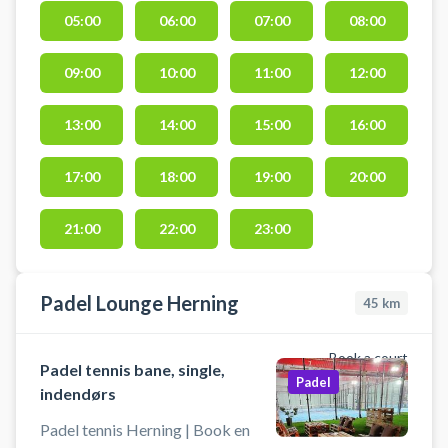
spil padel i Herning på en double
05:00
06:00
07:00
08:00
padelbane indendørs hos Baboo
City Padel Herning. Baboon City
09:00
10:00
11:00
12:00
Padel i Herning har to
doublebaner, hvor der altid er
gratis bat og bolde med i bane
13:00
14:00
15:00
16:00
lejen af padelbanen. Padel banerne
hos Baboon City Padel Herning
17:00
18:00
19:00
20:00
findes i padelhallen på Dueoddevej
5, hvor der også er skilte til hallen.
21:00
22:00
23:00
Padel Lounge Herning
45
km
Book a court
Padel tennis bane, single,
Padel
indendørs
Padel tennis Herning | Book en