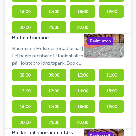
og badminton. Der er net, mål og
kurve til rådighed. Der er mulighed
16:00
17:00
18:00
19:00
for omklædning og bad.
20:00
21:00
22:00
Badmintonbane
Badminton
Badminton Holstebro Stadionhal |
Lej badmintonbane i Stadionhallen
på Holstebro Idrætspark. Book en
badmintonbane og spil badminton
08:00
09:00
10:00
11:00
i Holstebro på en af banerne i
stadionhallen ved Holstebro
12:00
13:00
14:00
15:00
Idrætspark.
16:00
17:00
18:00
19:00
20:00
21:00
22:00
Basketballbane, indendørs
Basketball