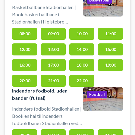
Basketballbane Stadionhallen |
Book basketballbane i
Stadionhallen i Holstebro
Idrætspark. Book en bane i
08:00
09:00
10:00
11:00
Stadionhallen og spil indendørs
basket i Holstebro. Foruden
12:00
13:00
14:00
15:00
basketballbanen som er klar til
booking byder Stadionhallen også
på booking en række andre
16:00
17:00
18:00
19:00
aktiviteter bl.a. indendørs
fodbold, badminton-, volley- og
20:00
21:00
22:00
pickleballbaner i samme lokaler.
Indendørs fodbold, uden
Football
bander (futsal)
Indendørs fodbold Stadionhallen |
Book en hal til indendørs
fodboldbane i Stadionhallen ved
Holstebro Idrætspark. Book