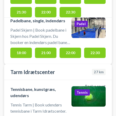
inkluderet i banelejen, men vi
garanterer ikke lånebats tilstand.
21:30
22:00
22:30
Padelbane, single, indendørs
Padel
Padel Skjern | Book padelbane i
Skjern hos Padel Skjern. Du
booker en indendørs padel bane
(single, til 2 personer) hos Padel
18:00
21:00
22:00
22:30
Skjern. Lånebats er altid inkluderet
i banelejen, men vi garanterer ikke
lånebats tilstand.
Tarm Idrætscenter
27
km
Book a court
Tennisbane, kunstgræs,
Tennis
udendørs
Tennis Tarm | Book udendørs
tennisbane i Tarm Idrætscenter.