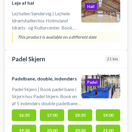
Leje af hal
badmintonbaner ialt. Für deutsche
Hall
Besucher:
Lej hallen Søndervig | Lej hele
idrætshallen hos Holmsland
Idræts- og Kulturcenter. Book
hallen som kan bruges til fx
This product is available on a different date
indendørs fodbold (uden bander),
floorball (hockey), badminton
eller fri leg.
Padel Skjern
21
km
Book a court
Padelbane, double, indendørs
Padel
Padel Skjern | Book padel bane i
Skjern hos Padel Skjern. Book en
af 5 indendørs double padelbaner
og spil padel hos Padel Skjern -
16:30
17:00
18:30
19:00
Andelskassen Padel Arena.
Padelbanen er en doublebane, til 4
19:30
20:00
20:30
21:00
personer. Lånebats er altid