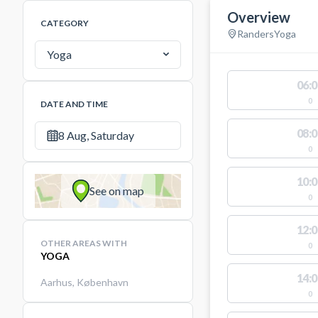
Overview
CATEGORY
Randers
Yoga
Yoga
06:0
0
DATE AND TIME
08:0
8 Aug, Saturday
0
10:0
See on map
0
12:0
OTHER AREAS WITH
0
YOGA
14:0
Aarhus
,
København
0