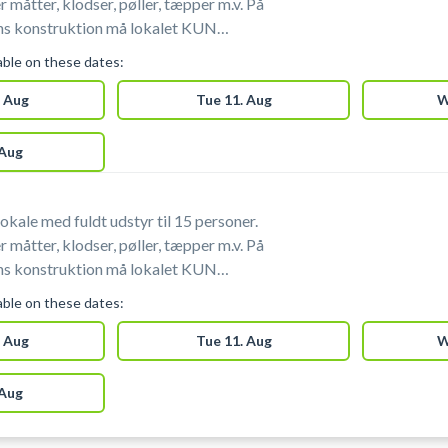
måtter, klodser, pøller, tæpper m.v. På
ns konstruktion må lokalet KUN
 meditation og mindfulness.
lable on these dates:
 Aug
Tue 11. Aug
W
 Aug
okale med fuldt udstyr til 15 personer.
måtter, klodser, pøller, tæpper m.v. På
ns konstruktion må lokalet KUN
 meditation og mindfulness.
lable on these dates:
 Aug
Tue 11. Aug
W
 Aug