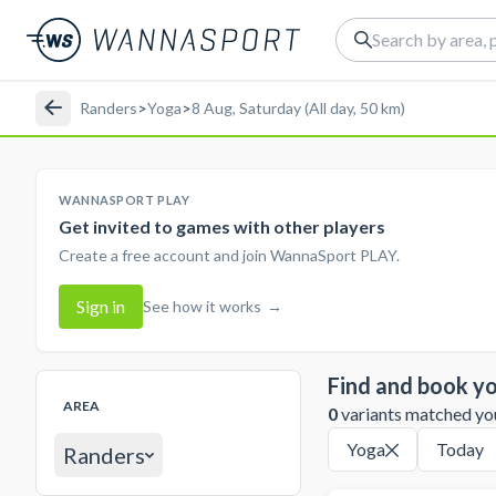
Randers
>
Yoga
>
8 Aug, Saturday (All day, 50 km)
WANNASPORT PLAY
Get invited to games with other players
Create a free account and join WannaSport PLAY.
Sign in
See how it works
→
Find and book yo
AREA
0
variants matched your
Yoga
Today
Randers