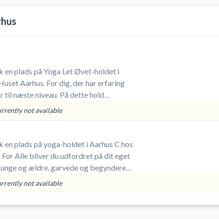
rhus
 en plads på Yoga Let Øvet-holdet i
uset Aarhus. For dig, der har erfaring
 til næste niveau. På dette hold
lance, styrke og mere avancerede
urrently not available
 fokuseret og dynamisk flow. Et perfekt
dfordre både krop og koncentration.
 en plads på yoga-holdet i Aarhus C hos
For Alle bliver du udfordret på dit eget
 unge og ældre, garvede og begyndere
t formål at få en god yoga oplevelse.
urrently not available