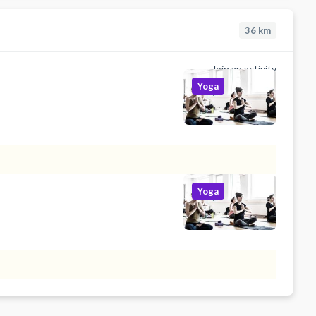
36
km
Join an activity
Yoga
Yoga