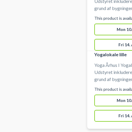
Udstyret inkluderer 
grund af bygninge
benyttes til yoga,
This product is avai
Mon 10.
Fri 14.
Yogalokale lille
Yoga Århus I Yogal
Udstyret inkluderer 
grund af bygninge
benyttes til yoga,
This product is avai
Mon 10.
Fri 14.