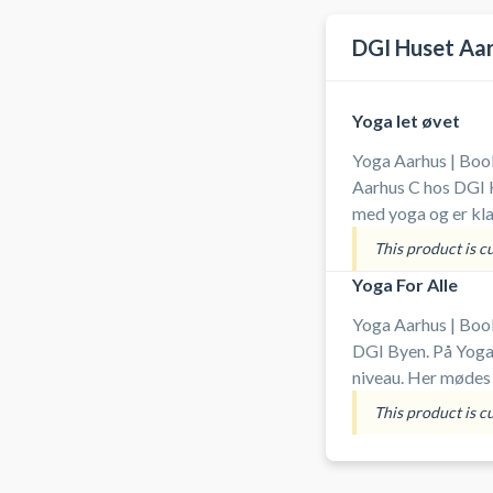
DGI Huset Aa
Yoga let øvet
Yoga Aarhus | Book
Aarhus C hos DGI H
med yoga og er klar
arbejder vi med ba
This product is c
yogastillinger i et
Yoga For Alle
valg, hvis du vil u
Yoga Aarhus | Book
DGI Byen. På Yoga 
niveau. Her mødes
alle sammen med de
This product is c