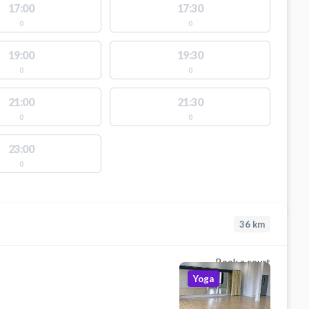
17:00
17:30
0
0
19:00
19:30
0
0
21:00
21:30
0
0
23:00
0
36
km
Book a court
Yoga