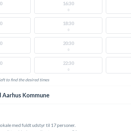
0
16:30
0
0
18:30
0
0
20:30
0
0
22:30
0
eft to find the desired times
LABLE ACTIVITIES
tid Aarhus Kommune
okale med fuldt udstyr til 17 personer.