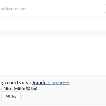
ga courts near
Randers
Clear filters
 filters (within
50
km
)
All day