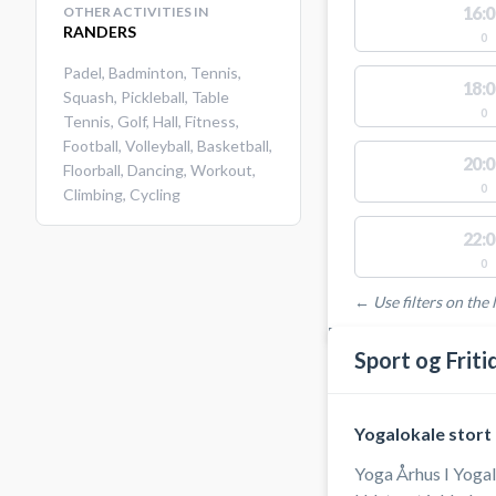
16:0
OTHER ACTIVITIES IN
RANDERS
0
Padel
,
Badminton
,
Tennis
,
18:0
Squash
,
Pickleball
,
Table
0
Tennis
,
Golf
,
Hall
,
Fitness
,
Football
,
Volleyball
,
Basketball
,
20:0
Floorball
,
Dancing
,
Workout
,
0
Climbing
,
Cycling
22:0
0
← Use filters on the l
FACILITIES WITH AVAI
Sport og Fri
Yogalokale stort
Yoga Århus I Yogal