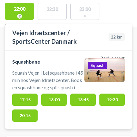
22:00
22:30
23:00
0
0
2
FACILITIES WITH AVAILABLE ACTIVITIES
Vejen Idrætscenter /
22
km
SportsCenter Danmark
Book a court
Squashbane
Squash
Squash Vejen | Lej squashbane i 45
min hos Vejen Idrætscenter. Book
en squashbane og spil squash i
Vejen på en af banerne hos
17:15
18:00
18:45
19:30
SportsCenter Danmark. Gratis
parkering findes ved Vejen
20:15
Idrætscenter, når du booker en
squashbane. #squash-vejen
#squash-i-vejen #book-