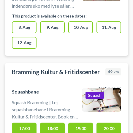
indendørs sko med lyse såler.
Udstyr kan lejes på stedet.
This product is available on these dates:
Omklædnings fasiliteter
tilgængelige. Lyset tænder
8. Aug
9. Aug
10. Aug
11. Aug
automatisk når banetiden starter
12. Aug
Bramming Kultur & Fritidscenter
49
km
Book a court
Squashbane
Squash
Squash Bramming | Lej
squashbanebane i Bramming
Kultur & Fritidscenter. Book en
squashbanebane og spil squash
17:00
18:00
19:00
20:00
ved Esbjerg på en af