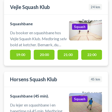
squashbane-vejen #spil-squash-
Vejle Squash Klub
vejen
24
km
Book a court
Squashbane
Squash
Du booker en squashbane hos
Vejle Squash Klub. Medbring selv
bold at ketcher. Bemærk, du
booker banen i 45 minutter Baner
19:00
20:00
21:00
22:00
må kun bruges med indendørssko,
hvor sålerne ikke laver aftryk.
Horsens Squash Klub
45
km
Book a court
Squashbane (45 min).
Squash
Du lejer en squashbane i en
banetime på 45 min. Medbring