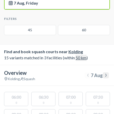
7 Aug, Friday
FILTERS
45
60
Find and book squash courts near
Kolding
15 variants matched in 3 facilities (within
50
km
)
Overview
‹
›
7 Aug
Kolding
Squash
06:00
06:30
07:00
07:30
0
0
0
0