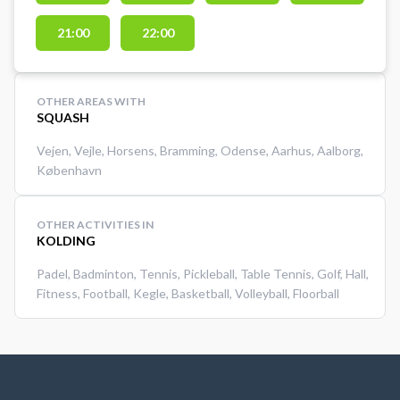
squashbanerne i Kultur &
21:00
22:00
Fritidscentret i Bramming.
Squashbanen må kun benyttes
med indendørssko, så der ikke
laver mærker i gulvet. Medbring
OTHER AREAS WITH
SQUASH
selv ketcher og bolde. #Squash-
esbjerg #lej-squashbane-esbjerg
Vejen
,
Vejle
,
Horsens
,
Bramming
,
Odense
,
Aarhus
,
Aalborg
,
#spil-squash-i-esbjerg #squash-
København
bramming
OTHER ACTIVITIES IN
KOLDING
Padel
,
Badminton
,
Tennis
,
Pickleball
,
Table Tennis
,
Golf
,
Hall
,
Fitness
,
Football
,
Kegle
,
Basketball
,
Volleyball
,
Floorball