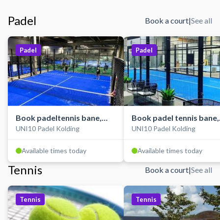
Padel
Book a court
|
See all
Padel
Padel
Book padeltennis bane,
Book padel tennis bane,
UNI10 Padel Kolding
UNI10 Padel Kolding
double, indendørs
single, indendørs
Available times today
Available times today
Tennis
Book a court
|
See all
Tennis
Tennis