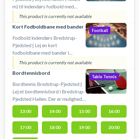
m) til indendørs fodbold med
bander i Bredstrup-Pjedsted
This product is currently not available
Hallen. Book din fodboldbane og
Kort Fodboldbane med bander
spil fodbold indendørs i
Football
Bredstrup-Pjedsted ved
Fodbold indendørs Bredstrup-
Fredericia.
Pjedsted | Lej en kort
fodboldbane med bander i
Bredstrup-Pjedsted Hallen.
This product is currently not available
Fodbold kortbane velegnet til 6 –
Bordtennisbord
8 person bane er 26 m x 20 m.
Table Tennis
Book din fodboldbane og spil
Bordtennis Bredstrup-Pjedsted |
indendørs fodbold i Bredstrup-
Lej et bordtennisbord i Bredstrup-
Pjedsted ved Fredericia.
Pjedsted Hallen. Der er mulighed
for at låne bat og bolde.
13:00
14:00
15:00
16:00
17:00
18:00
19:00
20:00