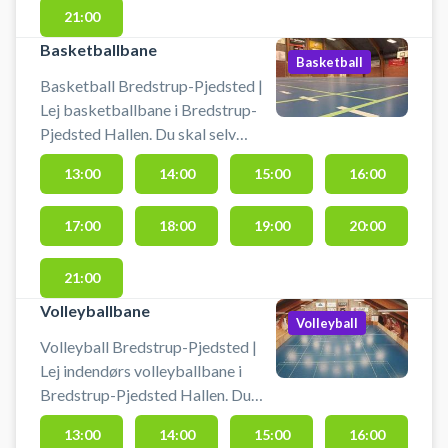
pickleballbanen.
21:00
Basketballbane
Basketball
Basketball Bredstrup-Pjedsted |
Lej basketballbane i Bredstrup-
Pjedsted Hallen. Du skal selv
medbringe bold. Book din
13:00
14:00
15:00
16:00
basketbane og spil basketball i
Bredstrup i hallen ved Pjedsted
17:00
18:00
19:00
20:00
uden for Fredericia.
21:00
Volleyballbane
Volleyball
Volleyball Bredstrup-Pjedsted |
Lej indendørs volleyballbane i
Bredstrup-Pjedsted Hallen. Du
skal selv medbringe bold. Book en
13:00
14:00
15:00
16:00
volleyballbane og spil volley i