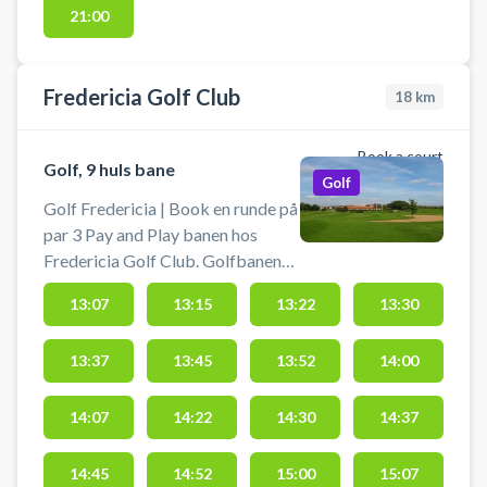
21:00
Fredericia Golf Club
18
km
Book a court
Golf, 9 huls bane
Golf
Golf Fredericia | Book en runde på
par 3 Pay and Play banen hos
Fredericia Golf Club. Golfbanen
har 9 huller, 8 par 3 huller og 1 par
13:07
13:15
13:22
13:30
4 hul. Booking er inklusiv lån af
udstyr. Du behøver ikke have
13:37
13:45
13:52
14:00
DGU-kort eller være medlem af
klubben.
14:07
14:22
14:30
14:37
14:45
14:52
15:00
15:07