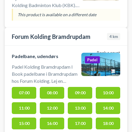
Kolding Badminton Klub (KBK).
Book og spil badminton på en af
This product is available on a different date
banerne i badmintonhallen i
Kolding. Medbring selv ketcher
og bolde.
Forum Kolding Bramdrupdam
4
km
Book a court
Padelbane, udendørs
Padel
Padel Kolding Bramdrupdam I
Book padelbane i Bramdrupdam
hos Forum Kolding. Lej en
padelbane og spil padel i Kolding
07:00
08:00
09:00
10:00
på en udendørs padelbane ved
Forum Kolding i Bramdrupdam.
11:00
12:00
13:00
14:00
Der tilbydes padel inklusiv
omklædning og mulighed for bad
efter. Tæt på padelbanerne over et
15:00
16:00
17:00
18:00
fantastisk outdoor lounge område