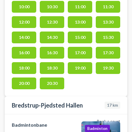
beliggende mellem Bredstrup og
10:00
10:30
11:00
11:30
Pjedsted ikke langt fra Fredericia.
Book en tennisbane og spil tennis
ved Fredericia på grusbanerne ved
12:00
12:30
13:00
13:30
BPI Tennis. Der er gratis
parkeringsmuligheder ved
14:00
14:30
15:00
15:30
tennisanlægget på
parkeringspladsen mellem hallen
16:00
16:30
17:00
17:30
og skolen.
18:00
18:30
19:00
19:30
20:00
20:30
Bredstrup-Pjedsted Hallen
17
km
Book a court
Badmintonbane
Badminton