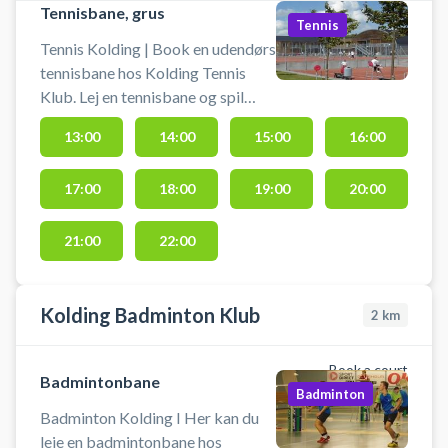
Tennisbane, grus
Tennis
Tennis Kolding | Book en udendørs
tennisbane hos Kolding Tennis
Klub. Lej en tennisbane og spil
tennis i Kolding på en af
13:00
14:00
15:00
16:00
tennisklubbens grusbaner.
17:00
18:00
19:00
20:00
21:00
22:00
Kolding Badminton Klub
2
km
Book a court
Badmintonbane
Badminton
Badminton Kolding I Her kan du
leje en badmintonbane hos