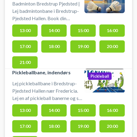
Badminton Bredstrup Pjedsted |
Lej badmintonbane i Bredstrup-
Pjedsted Hallen. Book din
badminton og spil badminton i
13:00
14:00
15:00
16:00
Bredstrup på en af
badmintonbanerne i hallen ved
17:00
18:00
19:00
20:00
byerne Pjedsted og Bredstrup.
Medbring selv ketcher og bolde.
Der er gratis parkering ved hallen.
21:00
Pickleballbane, indendørs
Pickleball
Lej pickleballbane i Bredstrup-
Pjedsted Hallen nær Fredericia.
Lej en af pickleball banerne og spil
pickleball i Bredstrup-Pjedsted
13:00
14:00
15:00
16:00
Hallen. Leje af pickleball bat og
bolde vil være inkluderet i prisen
17:00
18:00
19:00
20:00
for booking af pickleball banen.
Udstyr står til rådighed ved