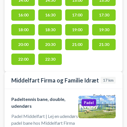
14:00
14:30
15:00
15:30
Kolding.
16:00
16:30
17:00
17:30
18:00
18:30
19:00
19:30
20:00
20:30
21:00
21:30
22:00
22:30
Middelfart Firma og Familie Idræt
17
km
Book a court
Padeltennis bane, double,
Padel
udendørs
Padel Middelfart | Lej en udendørs
padel bane hos Middelfart Firma