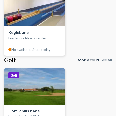
Keglebane
Fredericia Idrætscenter
No available times today
Golf
Book a court
|
See all
Golf
Golf, 9 huls bane