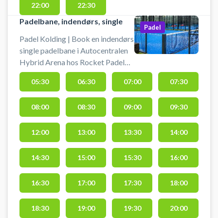
22:00
22:30
Padelbane, indendørs, single
Padel
Padel Kolding | Book en indendørs
single padelbane i Autocentralen
Hybrid Arena hos Rocket Padel
Kolding. Lej singlebane og spil
05:30
06:30
07:00
07:30
padel i Rocket Padel Koldings
padelcenter beliggende side-om-
08:00
08:30
09:00
09:30
side med Sparekassen Kronjylland
Padel Arena på Ambolten 2, 6000
Kolding. Padelcentret har 8
12:00
13:00
13:30
14:00
padelbaner, 1 single- og 7
dobbeltbaner samt en udendørs
14:30
15:00
15:30
16:00
dobbeltbane. Gratis parkering,
bat kan lejes og bolde købes i
16:30
17:00
17:30
18:00
Sparekassen Kronjylland Padel
Arena, Rocket Padels andet
18:30
19:00
19:30
20:00
padelcenter i Kolding. #kif-padel-