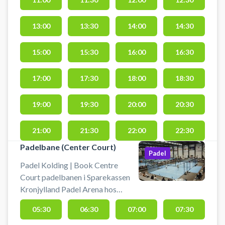
singlebaner. Dertil kommer en
udendørsbane samt 8 baner i
13:00
13:30
14:00
14:30
nabocentret Autocentralen
Hybrid Arena, som også hører
15:00
15:30
16:00
16:30
under Rocket Padel Kolding.
Rocket Padel Kolding ligger i de
17:00
17:30
18:00
18:30
gamle KIF Padel Club lokaler.
19:00
19:30
20:00
20:30
21:00
21:30
22:00
22:30
Padelbane (Center Court)
Padel
Padel Kolding | Book Centre
Court padelbanen i Sparekassen
Kronjylland Padel Arena hos
Rocket Padel Kolding. Book en
05:30
06:30
07:00
07:30
doublebane og spil padel i Kolind