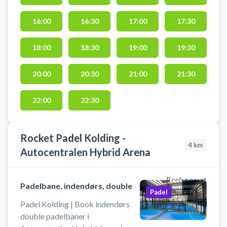
nabocentret Autocentralen
Hybrid Arena, som også hører
16:00
16:30
17:00
17:30
under Rocket Padel Kolding.
Rocket Padel Kolding ligger i de
18:00
18:30
19:00
19:30
gamle KIF Padel Club lokaler.
20:00
20:30
21:00
21:30
22:00
22:30
Rocket Padel Kolding -
4
km
Autocentralen Hybrid Arena
Book a court
Padelbane, indendørs, double
Padel
Padel Kolding | Book indendørs
double padelbaner i