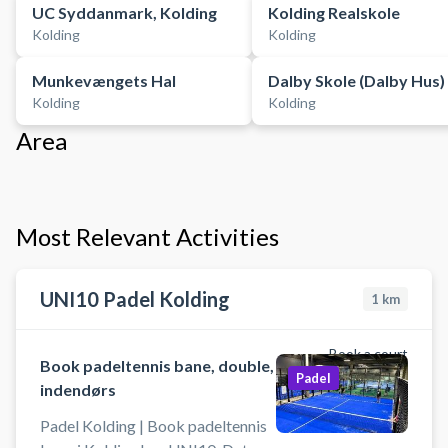
UC Syddanmark, Kolding
Kolding Realskole
Kolding
Kolding
Munkevængets Hal
Dalby Skole (Dalby Hus)
Kolding
Kolding
Area
Most Relevant Activities
UNI10 Padel Kolding
1
km
Book a court
Book padeltennis bane, double,
Padel
indendørs
Padel Kolding | Book padeltennis