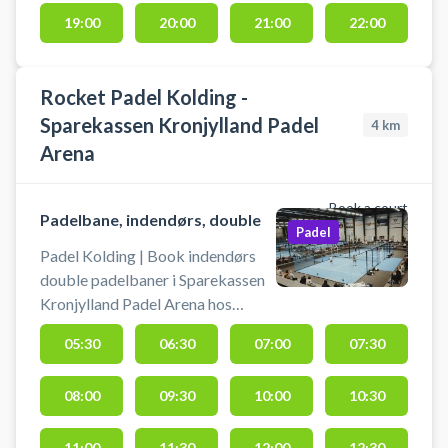
til brug for spillerne efter kampen.
19:00
20:00
21:00
22:00
Rocket Padel Kolding -
Sparekassen Kronjylland Padel
4
km
Arena
Book a court
Padelbane, indendørs, double
Padel
Padel Kolding | Book indendørs
double padelbaner i Sparekassen
Kronjylland Padel Arena hos
Rocket Padel Kolding. Book en
05:30
06:30
07:00
07:30
doublebane og spil padel i Rocket
Padels 5-stjernede padelcenter på
08:00
09:30
10:00
10:30
Ambolten 2 i Kolding.
Sparekassen Kronjylland Padel
Arena har 9 double- og 2
11:00
11:30
12:00
12:30