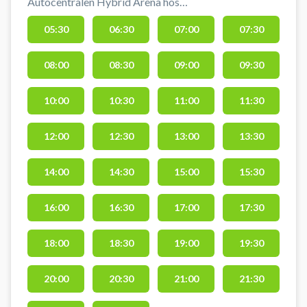
Autocentralen Hybrid Arena hos
Rocket Padel Kolding. Lej en
05:30
06:30
07:00
07:30
doublebane og spil padel i Rocket
Padel Koldings padelcenter
08:00
08:30
09:00
09:30
beliggende side-om-side med
Sparekassen Kronjylland Padel
Arena på Ambolten 2, 6000
10:00
10:30
11:00
11:30
Kolding. Padelcentret har 8
padelbaner, 1 single- og 7
12:00
12:30
13:00
13:30
dobbeltbaner samt en udendørs
dobbeltbane. Gratis parkering,
14:00
14:30
15:00
15:30
bat kan lejes og bolde købes i
Sparekassen Kronjylland Padel
16:00
16:30
17:00
17:30
Arena, Rocket Padels andet
padelcenter i Kolding. #kif-padel-
18:00
18:30
19:00
19:30
club.
20:00
20:30
21:00
21:30