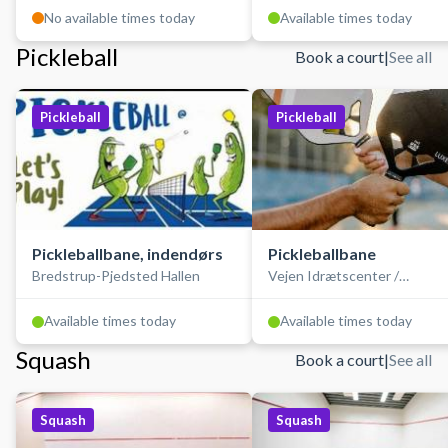
No available times today
Available times today
Pickleball
Book a court
|
See all
Pickleball
Pickleball
Pickleballbane, indendørs
Pickleballbane
Bredstrup-Pjedsted Hallen
Vejen Idrætscenter /
SportsCenter Danmark
Available times today
Available times today
Squash
Book a court
|
See all
Squash
Squash