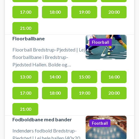
Pjedsted-Bredstrup Hallen.
17:00
18:00
19:00
20:00
21:00
Floorballbane
Floorball
Floorball Bredstrup-Pjedsted | Lej
floorballbane i Bredstrup-
Pjedsted Hallen. Bolde og
floorballstave står i
13:00
14:00
15:00
16:00
motionsrummet for enden af
hallen. Spil floorball i hallen i
17:00
18:00
19:00
20:00
Bredstrup.
21:00
Fodboldbane med bander
Football
Indendørs fodbold Bredstrup-
Pjedsted | Lej hele hallen (40x20