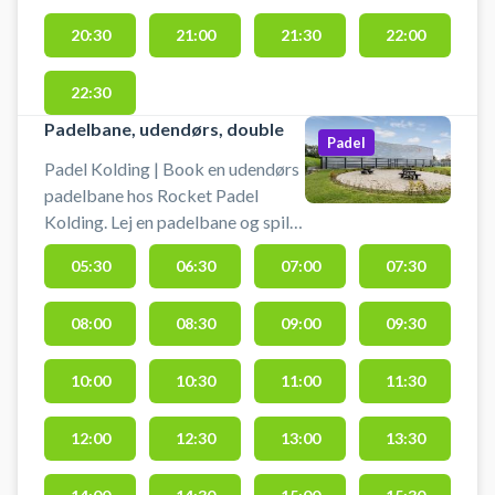
club.
20:30
21:00
21:30
22:00
22:30
Padelbane, udendørs, double
Padel
Padel Kolding | Book en udendørs
padelbane hos Rocket Padel
Kolding. Lej en padelbane og spil
padel udendørs ved Rocket Padel
05:30
06:30
07:00
07:30
Koldings to padelcentre på
Ambolten 2 i Kolding. Centrene
08:00
08:30
09:00
09:30
har tilsammen 20 padelbaner
primært inde, men også denne
udendørsbane dobbeltbane.
10:00
10:30
11:00
11:30
Gratis parkering, bat kan lejes og
bolde købes i Sparekassen
12:00
12:30
13:00
13:30
Kronjylland Padel Arena, Rocket
Padels 5 stjernede padelcenter i