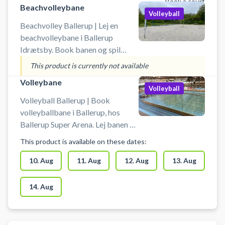
Book a court
Beachvolleybane
Volleyball
Beachvolley Ballerup | Lej en
beachvolleybane i Ballerup
Idrætsby. Book banen og spil
beachvolley udendørs i Ballerup.
This product is currently not available
Der er gode parkeringsmuligheder
Volleybane
tæt ved banerne i Ballerup.
Volleyball
Medbring selv bolde.
Volleyball Ballerup | Book
volleyballbane i Ballerup, hos
Ballerup Super Arena. Lej banen og
spil volley indendørs i Ballerup.
This product is available on these dates:
Medbring selv bold ved booking
af volleyballbane i arenaen i
10. Aug
11. Aug
12. Aug
13. Aug
Ballerup. Gratis parkeringspladser
foran arenaen i Ballerup.
14. Aug
Omklædning & badefaciliteter er
til rådighed ved din booking af
volleyballbane i Ballerup.