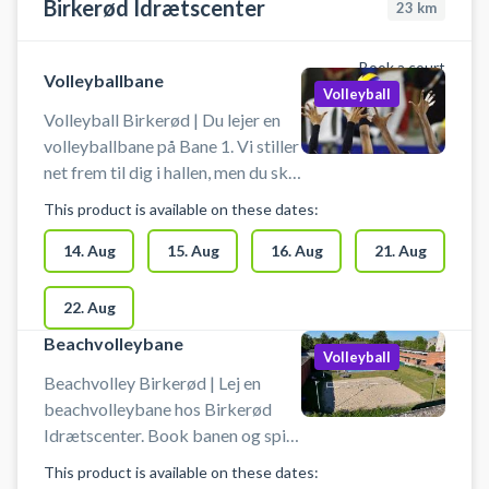
Birkerød Idrætscenter
23
km
Book a court
Volleyballbane
Volleyball
Volleyball Birkerød | Du lejer en
volleyballbane på Bane 1. Vi stiller
net frem til dig i hallen, men du skal
selv sætte det op. Banen lejes uden
This product is available on these dates:
yderligere udstyr, så husk at
medbringe bolde. Der er mulighed
14. Aug
15. Aug
16. Aug
21. Aug
for omklædning og bad.
22. Aug
Beachvolleybane
Volleyball
Beachvolley Birkerød | Lej en
beachvolleybane hos Birkerød
Idrætscenter. Book banen og spil
beachvolley udendørs i Birkerød i
This product is available on these dates:
Nordsjælland. Der er gode