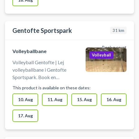
Gentofte Sportspark
31
km
Book a court
Volleyballbane
Volleyball
Volleyball Gentofte | Lej
volleyballbane i Gentofte
Sportspark. Book en
volleyballbane og spil volleyball i
This product is available on these dates:
Gentofte på en volley
træningsbane som kan benyttes til
10. Aug
11. Aug
15. Aug
16. Aug
ekstra træning, talent træning
eller kammeratlig sportslig hygge.
17. Aug
Du booker for min. 2 personer og
max 16 personer pr. bane. Der kan
bookes op til 4 baner ved siden af