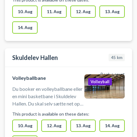
volleyballbaner klar til booking -
centralt beliggende hos DGI Byen
10. Aug
11. Aug
12. Aug
13. Aug
København. DGI Byen på
Tietgensgade 65, 1704
14. Aug
København V, byder udover leje af
store volleyballbaner på mange
andre sportsaktiviteter bl.a.
basketball, badminton og
Skuldelev Hallen
45
km
pickleball i samme lokaler.
Book a court
Volleyballbane
Volleyball
Du booker en volleyballbane eller
en mini basketbane i Skuldelev
Hallen. Du skal selv sætte net op
og medbringe udstyr. Der er
This product is available on these dates:
mulighed for omklædning. Hvis du
oplever problemer med adgang
10. Aug
12. Aug
13. Aug
14. Aug
eller