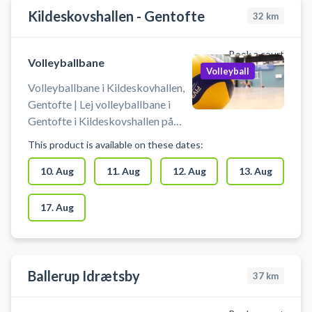
hinanden.
Kildeskovshallen - Gentofte
32
km
Book a court
Volleyballbane
Volleyball
Volleyballbane i Kildeskovhallen,
Gentofte | Lej volleyballbane i
Gentofte i Kildeskovshallen på
Adolphsvej 25, 2820 Gentofte.
This product is available on these dates:
Book volleyballbanen i
Kildeskovshallen og spil volleyball
10. Aug
11. Aug
12. Aug
13. Aug
i Gentofte. Du booker en af
Kildeskovshallens volleybaner.
17. Aug
Der er volleyballnet og
omklædning til rådighed i
Kildeskovshallen. Medbring selv
volleyball.
Ballerup Idrætsby
37
km