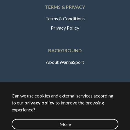
TERMS & PRIVACY
Terms & Conditions
Privacy Policy
BACKGROUND
About WannaSport
English
Can we use cookies and external services according
to our
privacy policy
to improve the browsing
🇸🇪
Sverige
experience?
More
©
2026
Wannasport.dk