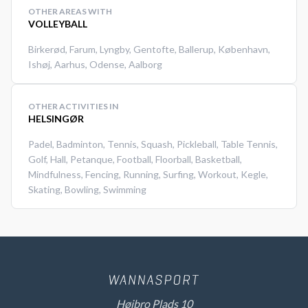
OTHER AREAS WITH
VOLLEYBALL
Birkerød
,
Farum
,
Lyngby
,
Gentofte
,
Ballerup
,
København
,
Ishøj
,
Aarhus
,
Odense
,
Aalborg
OTHER ACTIVITIES IN
HELSINGØR
Padel
,
Badminton
,
Tennis
,
Squash
,
Pickleball
,
Table Tennis
,
Golf
,
Hall
,
Petanque
,
Football
,
Floorball
,
Basketball
,
Mindfulness
,
Fencing
,
Running
,
Surfing
,
Workout
,
Kegle
,
Skating
,
Bowling
,
Swimming
Højbro Plads 10