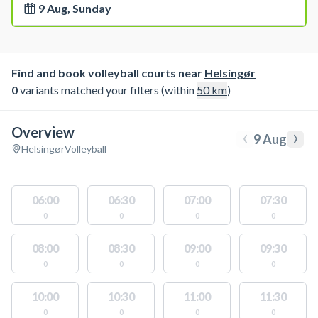
9 Aug, Sunday
Find and book volleyball courts near
Helsingør
0
variants matched your filters (within
50
km
)
Overview
‹
›
9 Aug
Helsingør
Volleyball
06:00
06:30
07:00
07:30
0
0
0
0
08:00
08:30
09:00
09:30
0
0
0
0
10:00
10:30
11:00
11:30
0
0
0
0