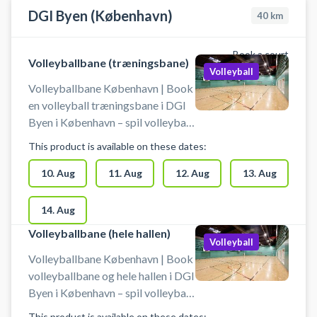
DGI Byen (København)
40
km
Book a court
Volleyballbane (træningsbane)
Volleyball
Volleyballbane København | Book
en volleyball træningsbane i DGI
Byen i København – spil volleyball
på en træningsbane midt i byen. 4
This product is available on these dates:
mindre volleyballbaner klar til
booking - centralt i København
10. Aug
11. Aug
12. Aug
13. Aug
hos DGI Byen. DGI Byen på
Tietgensgade 65, 1704
14. Aug
København V, byder udover leje af
Volleyballbane (hele hallen)
mindre volleyballbaner også på
Volleyball
muligheden for at leje en fuld
Volleyballbane København | Book
volleyball- eller basketballbane i
volleyballbane og hele hallen i DGI
samme lokaler.
Byen i København – spil volleyball
på en stor bane midt i byen. 2 fulde
This product is available on these dates: