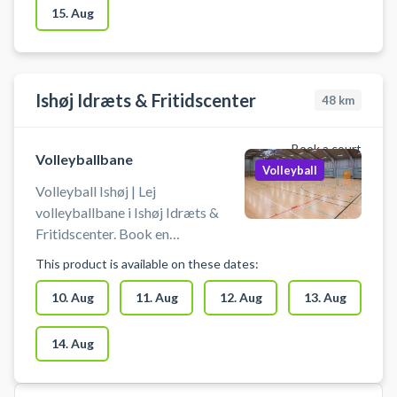
15. Aug
Ishøj Idræts & Fritidscenter
48
km
Book a court
Volleyballbane
Volleyball
Volleyball Ishøj | Lej
volleyballbane i Ishøj Idræts &
Fritidscenter. Book en
volleyballbane og spil volley i Ishøj
This product is available on these dates:
på en af volleyballbanerne i
hallerne ved Ishøj Idræts &
10. Aug
11. Aug
12. Aug
13. Aug
Fritidscenter. Medbring selv bold.
Gratis parkering findes ved hallen.
14. Aug