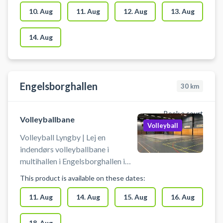
parkeringsmuligheder. Medbring
10. Aug
11. Aug
12. Aug
13. Aug
selv bolde.
14. Aug
Engelsborghallen
30
km
Book a court
Volleyballbane
Volleyball
Volleyball Lyngby | Lej en
indendørs volleyballbane i
multihallen i Engelsborghallen i
Lyngby. Der er mulighed for
This product is available on these dates:
omklædning.
11. Aug
14. Aug
15. Aug
16. Aug
18. Aug