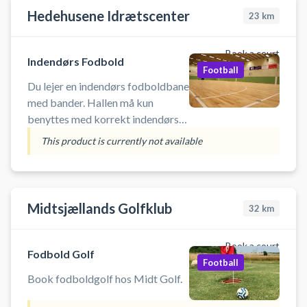
fodboldbane på en række andre
Hedehusene Idrætscenter
23
km
aktiviteter som badminton,
basketball og volley i de samme
Book a court
lokaler.
Indendørs Fodbold
Football
Du lejer en indendørs fodboldbane
med bander. Hallen må kun
benyttes med korrekt indendørs
fodtøj - ingen sorte såler. OBS. Få
This product is currently not available
gange om året er banderne nede.
Ring evt. til hallen på: 43 35 28​ 60
Der
Midtsjællands Golfklub
32
km
Book a court
Fodbold Golf
Football
Book fodboldgolf hos Midt Golf.