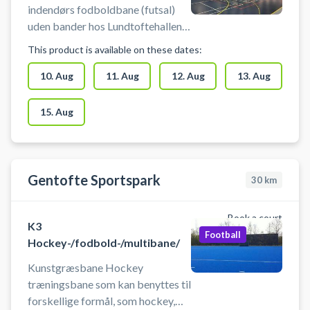
indendørs fodboldbane (futsal)
uden bander hos Lundtoftehallen i
Lyngby. Der skal benyttes
This product is available on these dates:
indendørssko, som ikke sætter
mærker. Der er mulighed for
10. Aug
11. Aug
12. Aug
13. Aug
omklædning
15. Aug
Gentofte Sportspark
30
km
Book a court
K3
Football
Hockey-/fodbold-/multibane/
Kunstgræsbane Hockey
træningsbane som kan benyttes til
forskellige formål, som hockey,