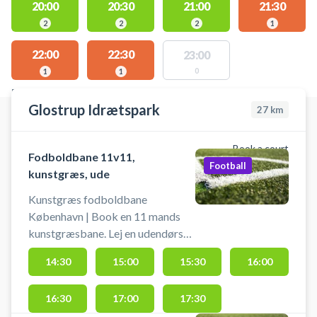
20:00
20:30
21:00
21:30
2
2
2
1
22:00
22:30
23:00
0
1
1
FACILITIES WITH AVAILABLE ACTIVITIES
Glostrup Idrætspark
27
km
Book a court
Fodboldbane 11v11,
Football
kunstgræs, ude
Kunstgræs fodboldbane
København | Book en 11 mands
kunstgræsbane. Lej en udendørs
fodboldbane i Glostrup.
14:30
15:00
15:30
16:00
Medbring selv bolde. Der kan
også spille på tværs på 2 stk. 7-
16:30
17:00
17:30
mandsbaner. Bemærk: Du booker