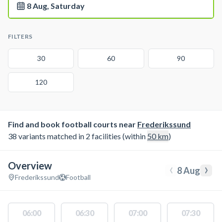
8 Aug, Saturday
FILTERS
30
60
90
120
Find and book football courts near
Frederikssund
38 variants matched in 2 facilities (within
50
km
)
Overview
‹
›
8 Aug
Frederikssund
Football
06:00
06:30
07:00
07:30