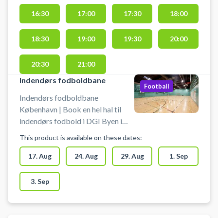
i byen. 3 kunstgræsbaner er klar til
16:30
17:00
17:30
18:00
booking - centralt beliggende hos
DGI Byen København. DGI Byen
på Vesterbro i København,
18:30
19:00
19:30
20:00
tilbyder udover leje af
fodboldbaner på kunstgræs også
20:30
21:00
på leje af udendørs padelbaner.
Indendørs fodboldbane
Football
Indendørs fodboldbane
København | Book en hel hal til
indendørs fodbold i DGI Byen i
København – spil indendørs
This product is available on these dates:
fodbold i centrum af København.
Indendørs fodboldbane klar til
17. Aug
24. Aug
29. Aug
1. Sep
booking - midt i København hos
DGI Byen. DGI Byen på
3. Sep
Tietgensgade 65, 1704
København V, byder udover
booking af den indendørs