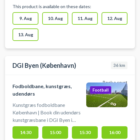
fodbold, udendørs træning og
This product is available on these dates:
andet, til ekstra træning, talent
træning eller kammeratlig
9. Aug
10. Aug
11. Aug
12. Aug
sportslig hygge. Banens
13. Aug
DGI Byen (København)
36
km
Book a court
Fodboldbane, kunstgræs,
Football
udendørs
Kunstgræs fodboldbane
København | Book din udendørs
kunstgræsbane i DGI Byen i
København – spil fodbold
14:30
15:00
15:30
16:00
udendørs på kunstgræsbaner midt