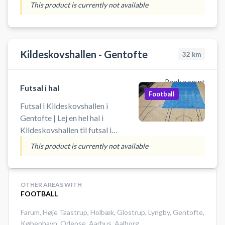
This product is currently not available
Kildeskovshallen - Gentofte
32
km
Book a court
Futsal i hal
Football
Futsal i Kildeskovshallen i
Gentofte | Lej en hel hal i
Kildeskovshallen til futsal i
Gentofte. Book hele hallen
This product is currently not available
(40x20meter) og spil futsal i
Kildeskovshallen beliggende på
Adolphsvej 25, 2820 Gentofte.
OTHER AREAS WITH
Udover futsal på håndboldmål, er
FOOTBALL
der basket kurve (1 bane),
Farum
,
Høje Taastrup
,
Holbæk
,
Glostrup
,
Lyngby
,
Gentofte
,
håndboldmål (1 bane) og
København
,
Odense
,
Aarhus
,
Aalborg