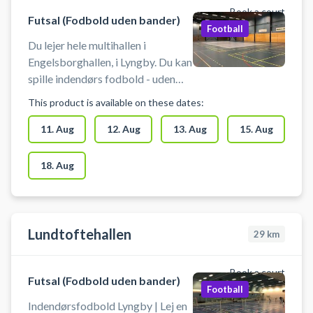
Book a court
Futsal (Fodbold uden bander)
Football
Du lejer hele multihallen i
Engelsborghallen, i Lyngby. Du kan
spille indendørs fodbold - uden
bander. Der er mulighed for
This product is available on these dates:
omklædning.
11. Aug
12. Aug
13. Aug
15. Aug
18. Aug
Lundtoftehallen
29
km
Book a court
Futsal (Fodbold uden bander)
Football
Indendørsfodbold Lyngby | Lej en