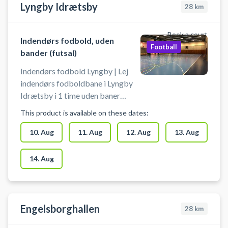
Lyngby Idrætsby
28
km
Book a court
Indendørs fodbold, uden
Football
bander (futsal)
Indendørs fodbold Lyngby | Lej
indendørs fodboldbane i Lyngby
Idrætsby i 1 time uden baner
(også kaldet Futsal). Book en
This product is available on these dates:
fodboldbane og spil indendørs
fodbold i Lyngby i Idrætsbyens
10. Aug
11. Aug
12. Aug
13. Aug
multihal 2, hvor du lejer hele hallen.
Der er mulighed for omklædning
14. Aug
og gratis parkering ved booking
af indendørs fodboldbane i
Lyngby Idrætsby.
Engelsborghallen
28
km