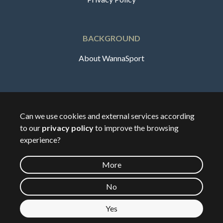
BACKGROUND
About WannaSport
English
Can we use cookies and external services according
to our
privacy policy
to improve the browsing
🇸🇪
Sverige
experience?
More
©
2026
Wannasport.dk
No
Yes
Private data