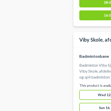
08:0
receptionen i Hol
16:0
Viby Skole, af
Badmintonbane
Badminton Viby Sj
Viby Skole, afdeli
og spil badminton i
medbringe ketcher 
This product is avai
parkeringsmulighe
Wed 12.
Sun 16.