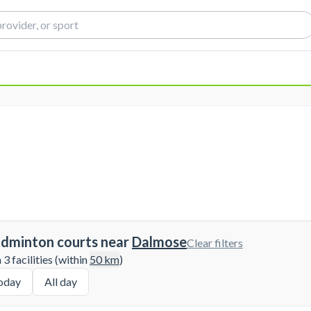
adminton courts near
Dalmose
Clear filters
3 facilities (within
50
km
)
oday
All day