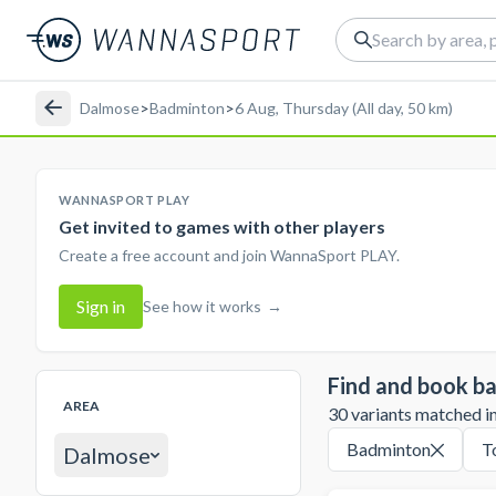
Dalmose
>
Badminton
>
6 Aug, Thursday (All day, 50 km)
WANNASPORT PLAY
Get invited to games with other players
Create a free account and join WannaSport PLAY.
Sign in
See how it works
→
Find and book b
AREA
30 variants matched in 
Badminton
T
Dalmose