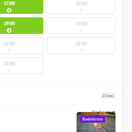
17:00
17:30
0
2
19:00
19:30
0
2
21:00
21:30
0
0
23:00
0
23
km
Book a court
Badminton