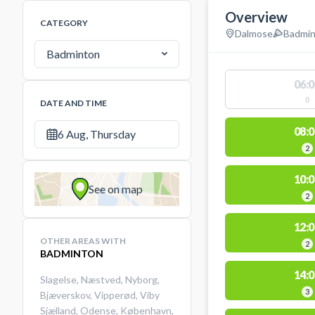
Overview
CATEGORY
Dalmose
Badmi
Badminton
06:0
0
DATE AND TIME
08:0
6 Aug, Thursday
2
10:0
See on map
2
12:0
OTHER AREAS WITH
2
BADMINTON
14:0
Slagelse
,
Næstved
,
Nyborg
,
3
Bjæverskov
,
Vipperød
,
Viby
Sjælland
,
Odense
,
København
,