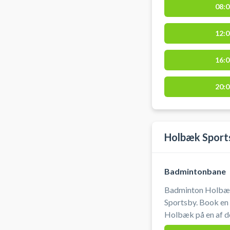
08:0
er omklædning.
12:0
16:0
20:0
Holbæk Sport
Badmintonbane
Badminton Holbæk
Sportsby. Book en
Holbæk på en af d
sportsbyen. Ketchere kan lejes og bolde købes i