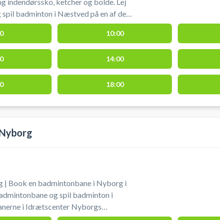
 indendørssko, ketcher og bolde. Lej
spil badminton i Næstved på en af de
aner hos Arena Næstved.
0
10:00
0
14:00
0
18:00
 Nyborg
 | Book en badmintonbane i Nyborg i
anerne i Idrætscenter Nyborgs