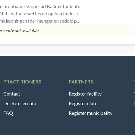
mintonbane i Vipperød Badmintonklub.
Net skal selv sættes op og kan findes i
 omklædningen (der hænger en seddel på
dning: Det er m
urrently not available
PRACTITIONERS
PARTNERS
Contact
Register facility
Delete userdata
Register club
FAQ
Register municipality