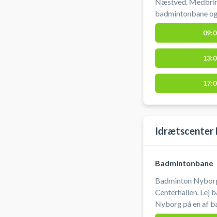
Næstved. Medbring
badmintonbane og 
mange badmintonb
09:0
13:0
17:0
Idrætscenter
Badmintonbane
Badminton Nyborg
Centerhallen. Lej badmintonbane og spil badminton i
Nyborg på en af b
centerhal. Du skal selv medbringe ketcher og bolde og der