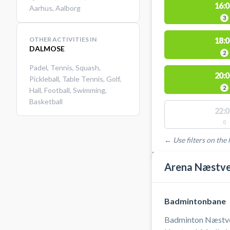
16:0
Aarhus
,
Aalborg
3
OTHER ACTIVITIES IN
18:0
DALMOSE
2
Padel
,
Tennis
,
Squash
,
20:0
Pickleball
,
Table Tennis
,
Golf
,
2
Hall
,
Football
,
Swimming
,
Basketball
22:0
0
← Use filters on the l
FACILITIES WITH AVAI
Arena Næstv
Badmintonbane
Badminton Næstve