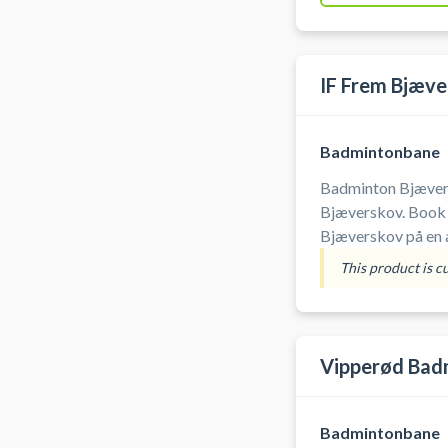
IF Frem Bjæve
Badmintonbane
Badminton Bjævers
Bjæverskov. Book 
Bjæverskov på en 
Skovbohallen i Bj
This product is c
Vipperød Bad
Badmintonbane