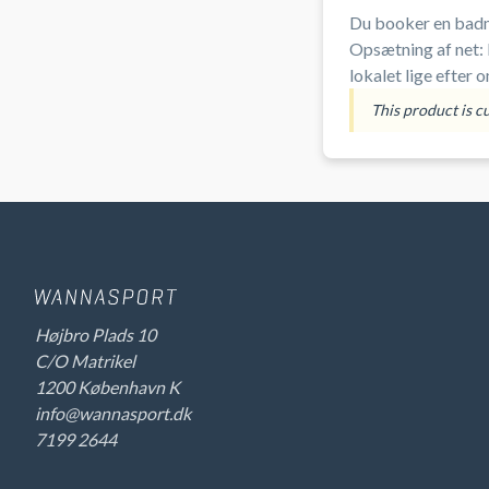
Du booker en bad
Opsætning af net: 
lokalet lige efter
døren). Omklæ
This product is c
Højbro Plads 10
C/O Matrikel
1200 København K
info@wannasport.dk
7199 2644