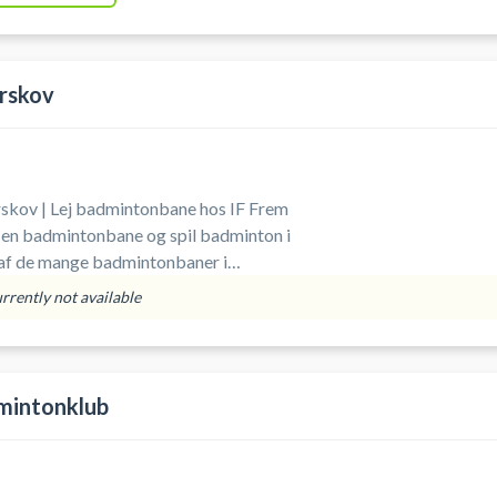
rskov
kov | Lej badmintonbane hos IF Frem
en badmintonbane og spil badminton i
af de mange badmintonbaner i
æverskov.
urrently not available
mintonklub