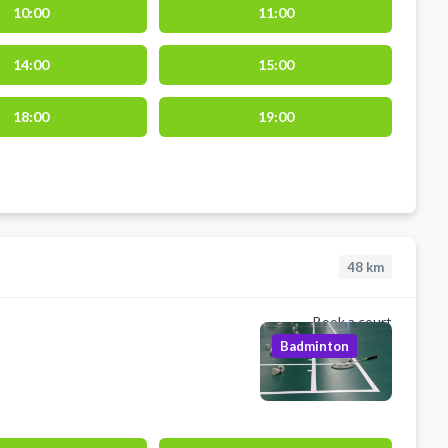
10:00
11:00
14:00
15:00
18:00
19:00
48
km
Book a court
Badminton