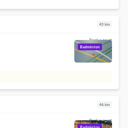
43
km
Book a court
Badminton
46
km
Book a court
Badminton