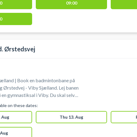
0
09:00
bæk Sportsby.
0
d. Ørstedsvej
ælland | Book en badmintonbane på
ng Ørstedvej - Viby Sjælland. Lej banen
 en gymnastiksal i Viby. Du skal selv
og bolde. Der er gode og gratis
lable on these dates:
der ved skolen.
 Aug
Thu 13. Aug
 Aug