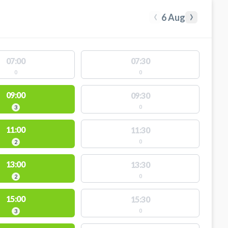
‹
›
6 Aug
07:00
07:30
0
0
09:00
09:30
0
3
11:00
11:30
0
2
13:00
13:30
0
2
15:00
15:30
0
3