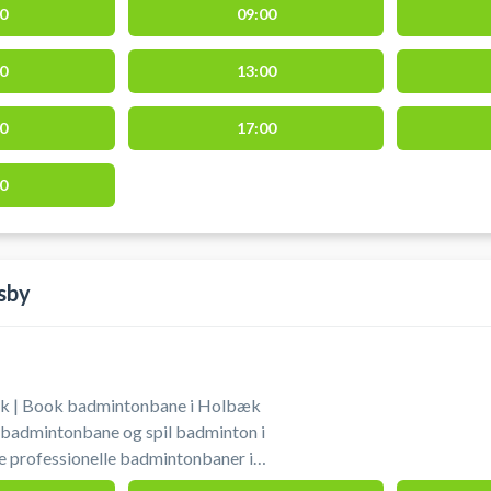
0
09:00
0
13:00
0
17:00
0
sby
 | Book badmintonbane i Holbæk
 badmintonbane og spil badminton i
e professionelle badmintonbaner i