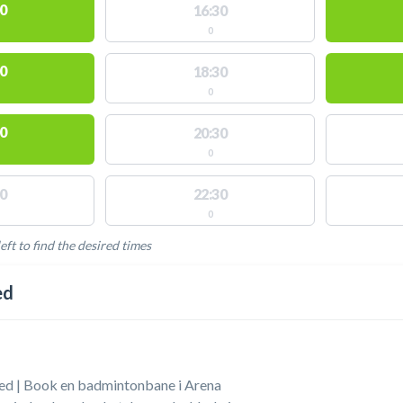
0
16:30
0
0
18:30
0
0
20:30
0
0
22:30
0
eft to find the desired times
LABLE ACTIVITIES
ed
d | Book en badmintonbane i Arena