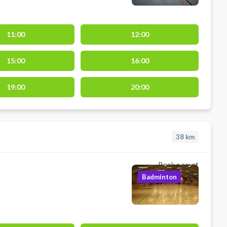
11:00
12:00
15:00
16:00
19:00
20:00
38
km
Book a court
Badminton