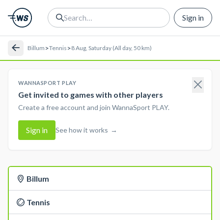
Sign in
>
>
Billum
Tennis
8 Aug, Saturday (All day, 50 km)
WANNASPORT PLAY
Get invited to games with other players
Create a free account and join WannaSport PLAY.
Sign in
See how it works
→
Billum
Tennis