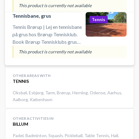
Tennisklubs kunstgræs
This product is currently not available
tennisbaner og spil tennis ved
Tennisbane, grus
Vejen på udendørsbaner ved
Tennis
tennisklubbens i Brørup.
Tennis Brørup | Lej en tennisbane
Medbring selv ketcher og bolde.
på grus hos Brørup Tennisklub.
Book Brørup Tennisklubs grus
tennisbaner og spil tennis ved
This product is currently not available
Vejen på en af udendørsbanerne
ved tennisklubbens i Brørup.
Medbring selv ketcher og bolde.
OTHER AREAS WITH
TENNIS
Oksbøl
,
Esbjerg
,
Tarm
,
Brørup
,
Herning
,
Odense
,
Aarhus
,
Aalborg
,
København
OTHER ACTIVITIES IN
BILLUM
Padel
,
Badminton
,
Squash
,
Pickleball
,
Table Tennis
,
Hall
,