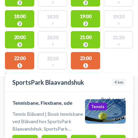
0
0
2
2
18:00
19:00
18:30
19:30
0
0
2
2
20:00
21:00
20:30
21:30
0
0
3
3
22:00
23:00
22:30
0
1
1
FACILITIES WITH AVAILABLE ACTIVITIES
SportsPark Blaavandshuk
4
km
Book a court
Tennisbane, Flexbane, ude
Tennis
Tennis Blåvand | Book tennisbane
ved Blåvand hos SportsPark
Blaavandshuk. SportsPark
Blåvandshuk tilbyder 1 stk.