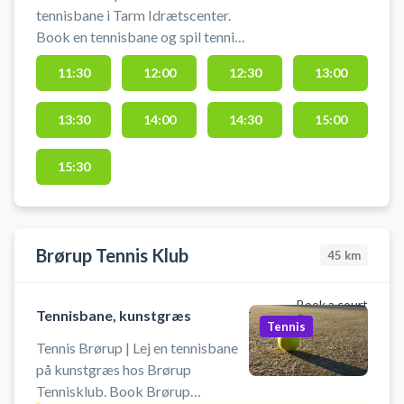
tennisbane i Tarm Idrætscenter.
Book en tennisbane og spil tennis i
Tarm på en af de udendørs
11:30
12:00
12:30
13:00
kunstgræs tennisbaner. Booking
af tennisbane er inkl. lån af ketcher
13:30
14:00
14:30
15:00
og bolde. Ved booking af
tennisbanen er der gratis
parkering ved Tarm Idrætscenters
15:30
tennisbaner, som du finder på
Skovvej 25, 6880 Tarm.
Brørup Tennis Klub
45
km
Book a court
Tennisbane, kunstgræs
Tennis
Tennis Brørup | Lej en tennisbane
på kunstgræs hos Brørup
Tennisklub. Book Brørup