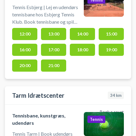
Tennis
tennishallen på Gl. Vardevej.
Tennis Esbjerg | Lej en udendørs
Medbring selv ketcher og bolde.
tennisbane hos Esbjerg Tennis
Klub. Book tennisbane og spil
tennis i Esbjerg på en udendørs
12:00
13:00
14:00
15:00
grusbane. Medbring selv ketcher
og bolde.
16:00
17:00
18:00
19:00
20:00
21:00
Tarm Idrætscenter
34
km
Book a court
Tennisbane, kunstgræs,
Tennis
udendørs
Tennis Tarm | Book udendørs