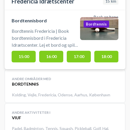
Fredericia Idrætscenter
15
km
Book en bane
Bordtennisbord
Bordtennis
Bordtennis Fredericia | Book
bordtennisbord i Fredericia
Idrætscenter. Lej et bord og spil
bordtennis i Fredericia på et af
15:00
16:00
17:00
18:00
bordtennisbordene i multihallen.
Bat og bolde kan lånes. Der er
mulighed for bad og omklædning.
ANDRE OMRÅDER MED
#bordtennis-fredericia
BORDTENNIS
Kolding
,
Vejle
,
Fredericia
,
Odense
,
Aarhus
,
København
ANDRE AKTIVITETER I
VIUF
Padel
,
Badminton
,
Tennis
,
Squash
,
Pickleball
,
Golf
,
Hal
,