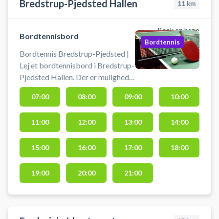
Bredstrup-Pjedsted Hallen
11
km
Book en bane
Bordtennisbord
Bordtennis
Bordtennis Bredstrup-Pjedsted |
Lej et bordtennisbord i Bredstrup-
Pjedsted Hallen. Der er mulighed
for at låne bat og bolde.
07:00
08:00
09:00
10:00
11:00
12:00
13:00
14:00
15:00
16:00
17:00
18:00
19:00
20:00
21:00