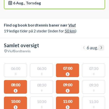
6 Aug., Torsdag
Find og book bordtennis baner nær
Viuf
19 ledige tider på 2 steder (inden for
50
km
)
Samlet oversigt
‹
›
6 aug.
Viuf
Bordtennis
07:00
06:00
06:30
07:30
0
0
0
1
08:00
09:00
08:30
09:30
0
0
1
1
10:00
11:00
10:30
11:30
0
0
1
1