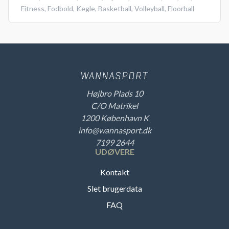
Fitness
,
Fodbold
,
Kegle
,
Basketball
,
Volleyball
,
Floorball
Højbro Plads 10
C/O Matrikel
1200 København K
info@wannasport.dk
7199 2644
UDØVERE
Kontakt
Slet brugerdata
FAQ