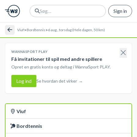
Sign in
>
>
Viuf
Bordtennis
6 aug., torsdag (Hele dagen, 50 km)
WANNASPORT PLAY
Få invitationer til spil med andre spillere
Opret en gratis konto og deltag i WannaSport PLAY.
Log ind
Se hvordan det virker
→
Viuf
Bordtennis