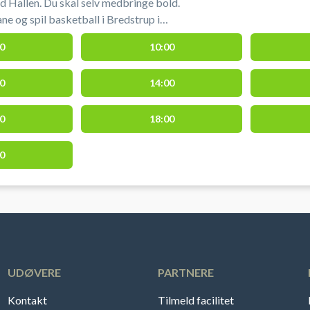
 Hallen. Du skal selv medbringe bold.
e og spil basketball i Bredstrup i
 uden for Fredericia.
0
10:00
0
14:00
0
18:00
0
UDØVERE
PARTNERE
Kontakt
Tilmeld facilitet