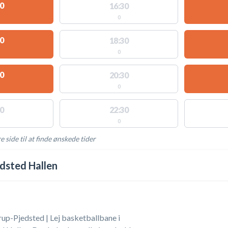
0
16:30
0
0
18:30
0
0
20:30
0
0
22:30
0
e side til at finde ønskede tider
AKTIVITETER
dsted Hallen
up-Pjedsted | Lej basketballbane i