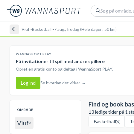
Viuf
>
Basketball
>
7 aug., fredag (Hele dagen, 50 km)
WANNASPORT PLAY
Få invitationer til spil med andre spillere
Opret en gratis konto og deltag i WannaSport PLAY.
Log ind
Se hvordan det virker
→
Find og book bas
OMRÅDE
13 ledige tider på 1 st
Basketball
T
Viuf