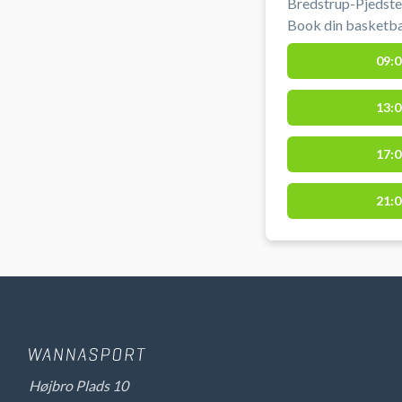
Bredstrup-Pjedsted
Book din basketban
hallen ved Pjedsted
09:0
13:0
17:0
21:0
Højbro Plads 10