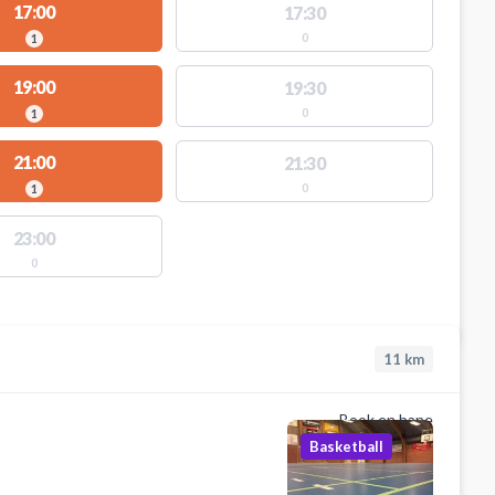
17:00
17:30
0
1
19:00
19:30
0
1
21:00
21:30
0
1
23:00
0
11
km
Book en bane
Basketball