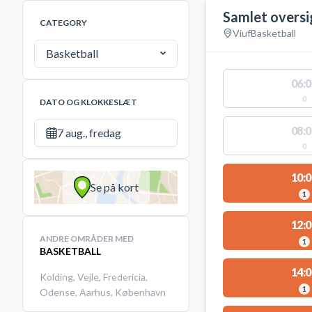
Samlet oversi
CATEGORY
Viuf
Basketball
Basketball
06:0
0
DATO OG KLOKKESLÆT
08:0
7 aug., fredag
0
10:0
Se på kort
1
12:0
ANDRE OMRÅDER MED
1
BASKETBALL
14:0
Kolding
,
Vejle
,
Fredericia
,
1
Odense
,
Aarhus
,
København