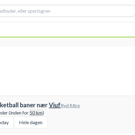
ketball baner nær
Viuf
Ryd filtre
eder (inden for
50
km
)
oday
Hele dagen