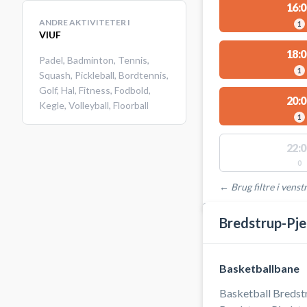
16:0
ANDRE AKTIVITETER I
1
VIUF
18:0
Padel
,
Badminton
,
Tennis
,
1
Squash
,
Pickleball
,
Bordtennis
,
Golf
,
Hal
,
Fitness
,
Fodbold
,
20:0
Kegle
,
Volleyball
,
Floorball
1
22:0
0
← Brug filtre i venstr
STEDER MED LEDIGE 
Bredstrup-Pje
Basketballbane
Basketball Bredstr