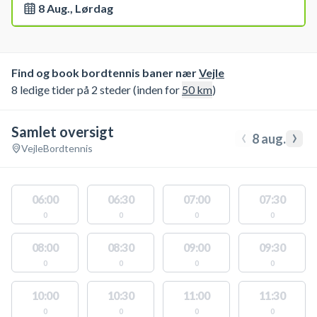
8 Aug., Lørdag
Find og book bordtennis baner nær
Vejle
8 ledige tider på 2 steder (inden for
50
km
)
Samlet oversigt
‹
›
8 aug.
Vejle
Bordtennis
06:00
06:30
07:00
07:30
0
0
0
0
08:00
08:30
09:00
09:30
0
0
0
0
10:00
10:30
11:00
11:30
0
0
0
0