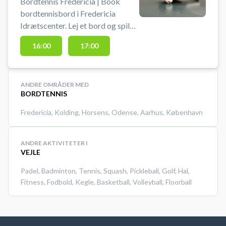
Bordtennis Fredericia | Book
bordtennisbord i Fredericia
Idrætscenter. Lej et bord og spil
bordtennis i Fredericia på et af
16:00
17:00
bordtennisbordene i multihallen.
Bat og bolde kan lånes. Der er
mulighed for bad og omklædning.
ANDRE OMRÅDER MED
#bordtennis-fredericia
BORDTENNIS
Fredericia
,
Kolding
,
Horsens
,
Odense
,
Aarhus
,
København
ANDRE AKTIVITETER I
VEJLE
Padel
,
Badminton
,
Tennis
,
Squash
,
Pickleball
,
Golf
,
Hal
,
Fitness
,
Fodbold
,
Kegle
,
Basketball
,
Volleyball
,
Floorball