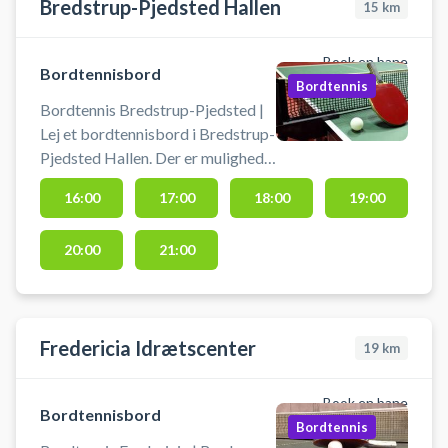
Bredstrup-Pjedsted Hallen
15
km
Book en bane
Bordtennisbord
Bordtennis
Bordtennis Bredstrup-Pjedsted |
Lej et bordtennisbord i Bredstrup-
Pjedsted Hallen. Der er mulighed
for at låne bat og bolde.
16:00
17:00
18:00
19:00
20:00
21:00
Fredericia Idrætscenter
19
km
Book en bane
Bordtennisbord
Bordtennis