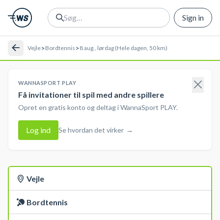
Sign in
>
>
Vejle
Bordtennis
8 aug., lørdag (Hele dagen, 50 km)
WANNASPORT PLAY
Få invitationer til spil med andre spillere
Opret en gratis konto og deltag i WannaSport PLAY.
Log ind
Se hvordan det virker
→
Vejle
Bordtennis