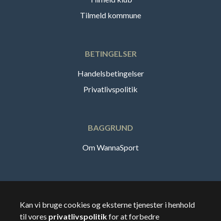
Tilmeld kommune
BETINGELSER
Handelsbetingelser
Privatlivspolitik
BAGGRUND
Om WannaSport
Dansk
Kan vi bruge cookies og eksterne tjenester i henhold
til vores
privatlivspolitik
for at forbedre
🇸🇪
Sverige